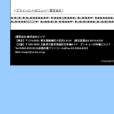
|
プライバシーポリシー
|
運営会社
|
�|�X�^�[�p�l�����
�b
�I���W�i���ʐ^�p�l��
�b
�������g
�Z�[���ŔEPOP
�b
�w��|�X�^�[�̈��
�b
�o�b�N���C�g�t�B�
(運営会社)株式会社ビジア
【東京】〒174-0051 東京都板橋区小豆沢2-8-10 (東京直通)03-3974-8220
【大阪】〒556-0005 大阪府大阪市浪速区日本橋4-7-7 デンキョー日本橋ビル２Ｆ (大阪
Tel:0800-9191910(全国共通フリーコール)/Fax:03-5304-8315
Mail:visipri@visia.co.jp
Copyright(