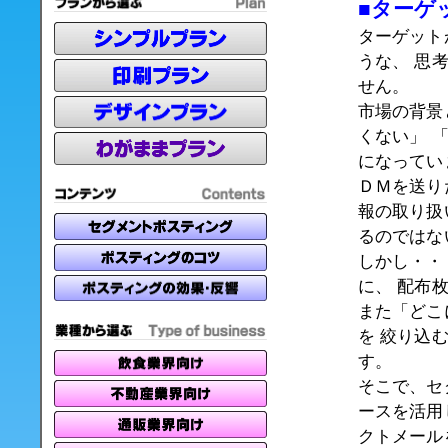
■ターゲ
ターゲット
うな、 思
せん。
市場の背景
くない」 
になってい
ＤＭを送り
報の取り扱
るのではな
しかし・・
に、 配布
また「どこ
を 絞り込
す。
そこで、セ
ースを活用
クトメール