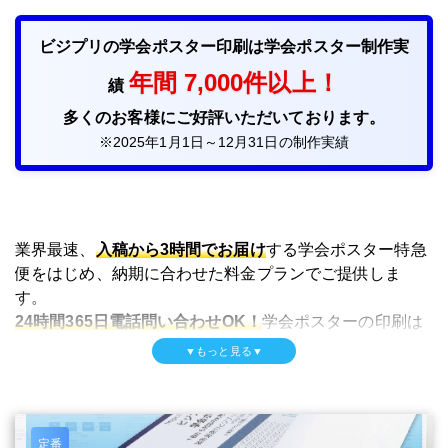
ビジプリの学会ポスター印刷
は学会ポスター制作実
年間 7,000件以上！
績
多くのお客様にご好評いただいております。
※2025年1月1日～12月31日の制作実績
業界最速、
入稿から3時間でお届け
する学会ポスター特急
便をはじめ、納期に合わせた料金プランでご提供しま
す。
24時間365日電話問い合わせOK！
学会ポスターの印刷は
ビジプリにおまかせください！
▼もっと見る▼
ビジプリでは、学会のポスター発表で使用する学会ポス
ター（大判印刷）のフルカラープリント/製作を行なって
おります。
定番