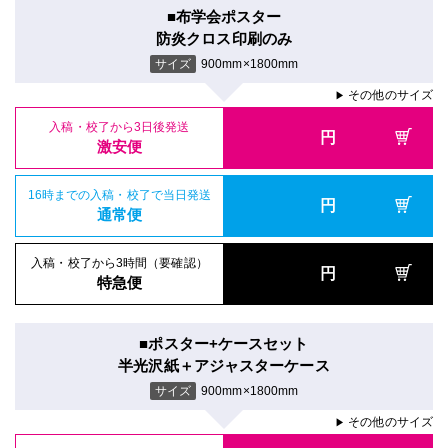
■布学会ポスター
防炎クロス印刷のみ
サイズ
900mm×1800mm
その他のサイズ
▶
入稿・校了から3日後発送
円
激安便
16時までの入稿・校了で当日発送
円
通常便
入稿・校了から3時間（要確認）
円
特急便
■ポスター+ケースセット
半光沢紙＋アジャスターケース
サイズ
900mm×1800mm
その他のサイズ
▶