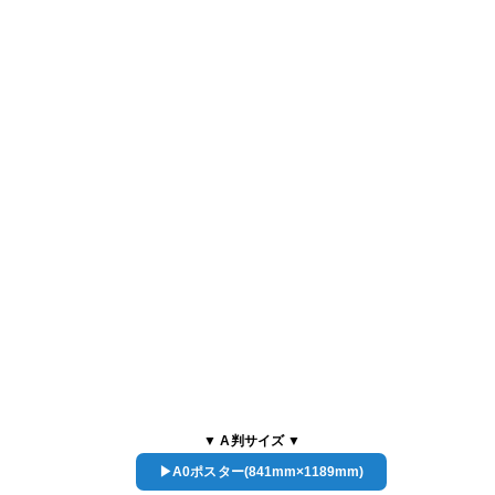
▼ A判サイズ ▼
▶A0ポスター(841mm×1189mm)