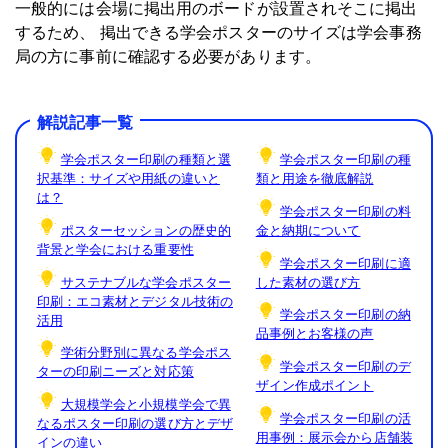
一般的には会場に掲出用のボードが設置されそこに掲出
するため、 掲出できる学会ポスターのサイズは学会事務
局の方に事前に確認する必要があります。
解説記事一覧
学会ポスター印刷の種類と選
学会ポスター印刷の種
択基準：サイズや用紙の違いと
類と用途を徹底解説
は？
学会ポスター印刷の料
ポスターセッションの歴史的
金と納期について
背景と学会における重要性
学会ポスター印刷に適
サステナブルな学会ポスター
した素材の選び方
印刷：エコ素材とデジタル技術の
学会ポスター印刷の納
活用
品事例とお客様の声
学術分野別に異なる学会ポス
学会ポスター印刷のデ
ターの印刷ニーズと対応策
ザイン作成ポイント
大規模学会と小規模学会で異
学会ポスター印刷の活
なるポスター印刷の選び方とデザ
用事例：展示会から店舗装
インの違い