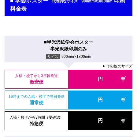
■ 学会ポスター
印刷
代表的なサイズ 900mm×1800mm
料金表
■半光沢紙学会ポスター
半光沢紙印刷のみ
サイズ
900mm×1800mm
その他のサイズ
▶
入稿・校了から3日後発送
円
激安便
16時までの入稿・校了で当日発送
円
通常便
入稿・校了から3時間（要確認）
円
特急便