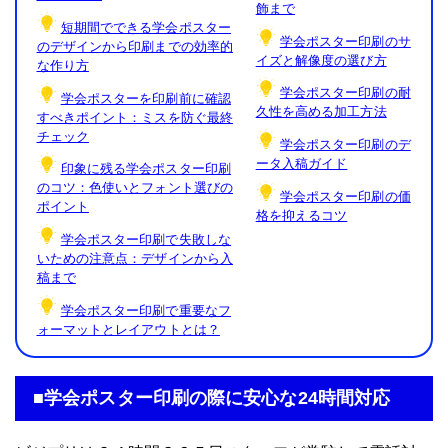
飾まで
短期間でできる学会ポスター
学会ポスター印刷のサ
のデザインから印刷までの効率的
イズと解像度の選び方
な作り方
学会ポスター印刷の耐
学会ポスターを印刷前に確認
久性を高める加工方法
すべきポイント：ミスを防ぐ最終
チェック
学会ポスター印刷のデ
ータ入稿ガイド
印象に残る学会ポスター印刷
のコツ：色使いとフォント選びの
学会ポスター印刷の価
ポイント
格を抑えるコツ
学会ポスター印刷で失敗しな
いための注意点：デザインから入
稿まで
学会ポスター印刷で重要なフ
ォーマットとレイアウトとは？
■学会ポスター印刷の際に安心な24時間対応