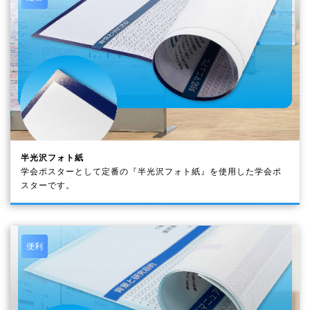
研究発表の寸前まで
学会ポスター/発表ポスター
の内容を
更新していて間に合わなさそうな時にも、 業界最速のビ
ジプリにお任せください！！
お忙しい先生方には『学会ポスター設置代行サービス』
も好評です。WEB(オンライン)で簡単にご注文いただけま
す。
本ページの最後にお客様から頂きました素敵な制作事例
を掲載しておりますので、ご参考下さいませ。
半光沢フォト紙
学会ポスターの制作事例は
▼こちらをクリック▼
学会ポスターとして定番の『半光沢フォト紙』を使用した学会ポ
スターです。
便利