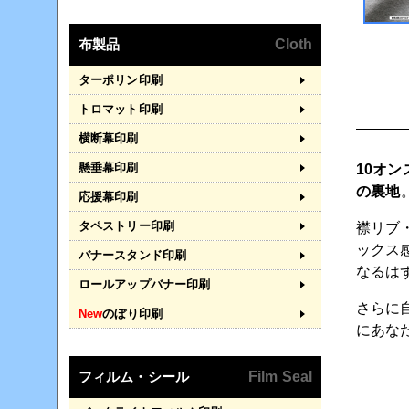
布製品
Cloth
ターポリン印刷
トロマット印刷
横断幕印刷
懸垂幕印刷
10オン
の裏地
応援幕印刷
タペストリー印刷
襟リブ
ックス
バナースタンド印刷
なるは
ロールアップバナー印刷
さらに
New
のぼり印刷
にあな
フィルム・シール
Film Seal