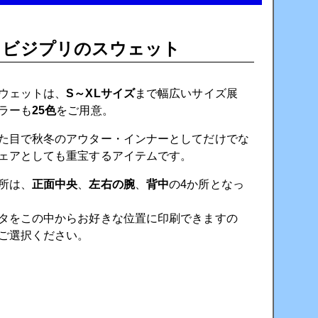
ビジプリのスウェット
ウェットは、
S～XLサイズ
まで幅広いサイズ展
ラーも
25色
をご用意。
た目で秋冬のアウター・インナーとしてだけでな
ェアとしても重宝するアイテムです。
所は、
正面中央
、
左右の腕
、
背中
の4か所となっ
タをこの中からお好きな位置に印刷できますの
ご選択ください。