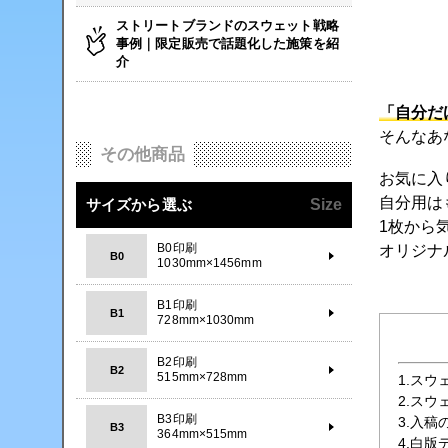
ストリートブランドのスウェット戦略
事例｜限定販売で話題化した施策を紹
介
「自分だ
そんなあ
その他商品
お気に入
自分用は
サイズから選ぶ
Size
1枚から
B0印刷
オリジナ
B0
1030mm×1456mm
B1印刷
B1
728mm×1030mm
B2印刷
B2
515mm×728mm
1.スウ
2.ス
B3印刷
3.入
B3
364mm×515mm
4.白