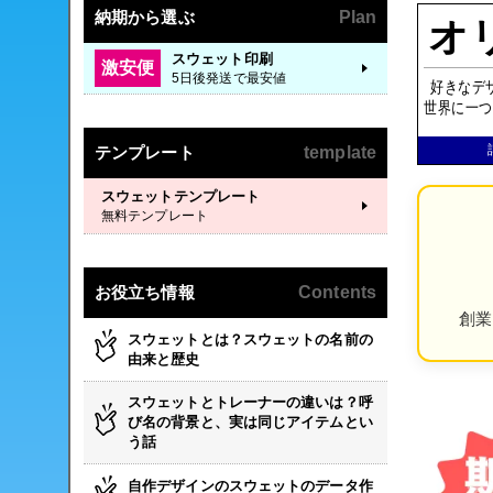
納期から選ぶ
Plan
オ
スウェット印刷
激安便
5日後発送で最安値
好きなデ
世界に一つ
テンプレート
template
スウェットテンプレート
無料テンプレート
お役立ち情報
Contents
創業
スウェットとは？スウェットの名前の
由来と歴史
スウェットとトレーナーの違いは？呼
び名の背景と、実は同じアイテムとい
う話
自作デザインのスウェットのデータ作