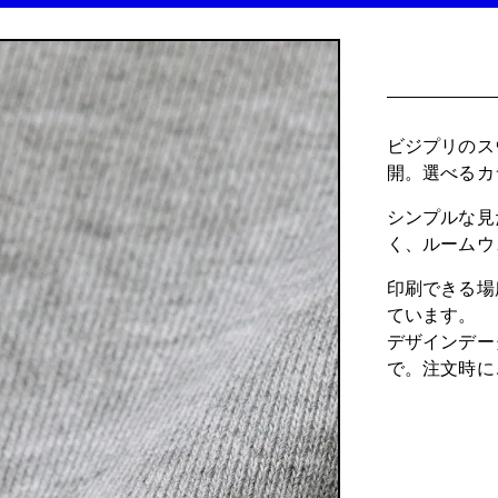
ビジプリのス
開。選べるカ
シンプルな見
く、ルームウ
印刷できる場
ています。
デザインデー
で。注文時に