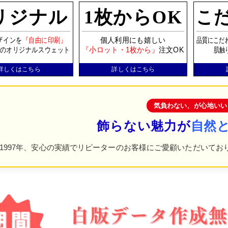
リジナル
1枚からOK
こ
ザインを
『自由に印刷』
個人利用にも嬉しい
品質にこだ
のオリジナルスウェット
『小ロット・1枚から』
注文OK
肌触
詳しくはこちら
詳しくはこちら
気負わない、が心地いい
飾らない魅力が
自然
1997年、安心の実績でリピーターのお客様にご愛顧いただいてお