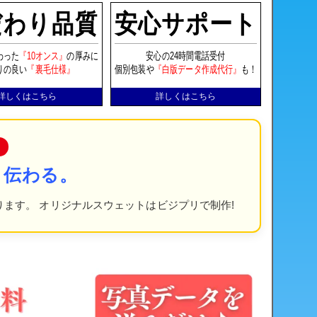
だわり品質
安心サポート
わった
『10オンス』
の厚みに
安心の24時間電話受付
りの良い
『裏毛仕様』
個別包装や
『白版データ作成代行』
も！
詳しくはこちら
詳しくはこちら
と伝わる。
ります。 オリジナルスウェットはビジプリで制作!