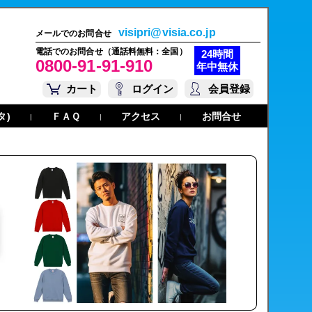
visipri@visia.co.jp
メールでのお問合せ
電話でのお問合せ（通話料無料：全国）
24時間
0800-91-91-910
年中無休
カート
ログイン
会員登録
タ)
ＦＡＱ
アクセス
お問合せ
|
|
|