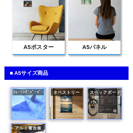
A5ポスター
A5パネル
■ A5サイズ商品
ﾄﾚｰｼﾝｸﾞﾍﾟｰﾊﾟｰ
タペストリー
スペックボード
アルミ複合板