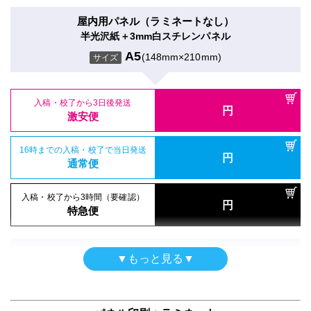
円
特急便
激安便
入稿・校了から3日後発送
屋内用パネル（ラミネートなし）
円
激安便
シールタイプ（UV加工）
半光沢紙＋3mm白スチレンパネル
16時までの入稿・校了で当日発送
半屋外用（UV加工）
円
のり付き合成紙＋UVグロスラミ
通常便
A5
(148mm×210mm)
サイズ
合成紙＋UVマットラミ
16時までの入稿・校了で当日発送
A5
(148mm×210mm)
円
サイズ
通常便
A5
(148mm×210mm)
サイズ
入稿・校了から3時間（要確認）
円
特急便
入稿・校了から3日後発送
入稿・校了から3時間（要確認）
円
入稿・校了から3日後発送
激安便
円
円
特急便
入稿・校了から3日後発送
激安便
円
激安便
電飾フィルム（UV加工）
16時までの入稿・校了で当日発送
円
バックライトフィルム＋UVマットラミ
16時までの入稿・校了で当日発送
通常便
円
16時までの入稿・校了で当日発送
通常便
A5
(148mm×210mm)
円
サイズ
通常便
入稿・校了から3時間（要確認）
円
入稿・校了から3時間（要確認）
特急便
円
入稿・校了から3時間（要確認）
特急便
入稿・校了から3日後発送
円
円
特急便
激安便
屋内用パネル（ラミネートなし）
▼もっと見る▼
ガラス内貼用シール
半光沢紙＋5mm白スチレンパネル
16時までの入稿・校了で当日発送
半屋外用（UV加工）
円
合成紙＋両面タックラミ
通常便
A5
(148mm×210mm)
サイズ
合成紙＋UVグロスラミ
A5
(148mm×210mm)
サイズ
A5