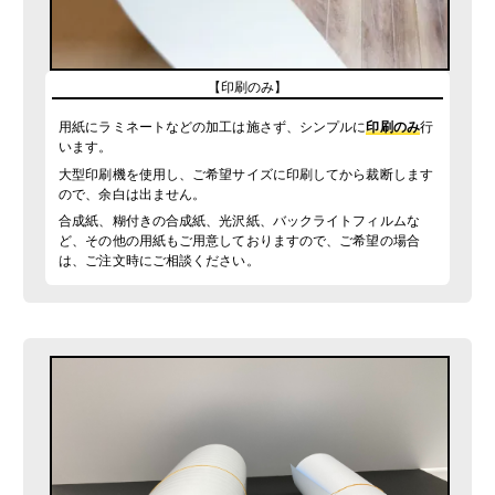
通常便
入稿・校了から3時間（要確認）
円
特急便
【印刷のみ】
用紙にラミネートなどの加工は施さず、シンプルに
印刷のみ
行
います。
大型印刷機を使用し、ご希望サイズに印刷してから裁断します
ので、余白は出ません。
合成紙、糊付きの合成紙、光沢紙、バックライトフィルムな
ど、その他の用紙もご用意しておりますので、ご希望の場合
は、ご注文時にご相談ください。