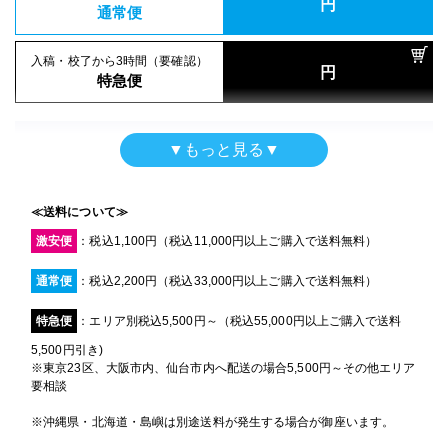
円
トロマット
16時までの入稿・校了で当日発送
通常便
円
16時までの入稿・校了で当日発送
通常便
A5
(148mm×210mm)
円
サイズ
通常便
入稿・校了から3時間（要確認）
円
入稿・校了から3時間（要確認）
特急便
円
入稿・校了から3時間（要確認）
特急便
入稿・校了から3日後発送
円
円
特急便
激安便
横断幕（屋外用）
▼もっと見る▼
屋内用パネル
ターポリン印刷のみ
16時までの入稿・校了で当日発送
屋内用高級パネル（UV加工）
円
マットラミ＋7mm白スチレンパネル＋フリーカット
通常便
A5
(148mm×210mm)
UVグロスラミ＋13mm黒ゲータフォーム
サイズ
A5
(148mm×210mm)
サイズ
≪送料について≫
A5
(148mm×210mm)
サイズ
入稿・校了から3時間（要確認）
激安便
：税込1,100円（税込11,000円以上ご購入で送料無料）
円
特急便
入稿・校了から3日後発送
円
入稿・校了から3日後発送
激安便
通常便
：税込2,200円（税込33,000円以上ご購入で送料無料）
円
入稿・校了から3日後発送
激安便
円
激安便
【黒ポール】タペストリー
特急便
：エリア別税込5,500円～（税込55,000円以上ご購入で送料
13時までの入稿・校了で当日発送
円
トロマット
16時までの入稿・校了で当日発送
通常便
5,500円引き)
円
16時までの入稿・校了で当日発送
通常便
A5
(148mm×210mm)
※東京23区、大阪市内、仙台市内へ配送の場合5,500円～その他エリア
円
サイズ
通常便
要相談
入稿・校了から3時間（要確認）
円
入稿・校了から3時間（要確認）
特急便
円
※沖縄県・北海道・島嶼は別途送料が発生する場合が御座います。
入稿・校了から3時間（要確認）
特急便
入稿・校了から3日後発送
円
円
特急便