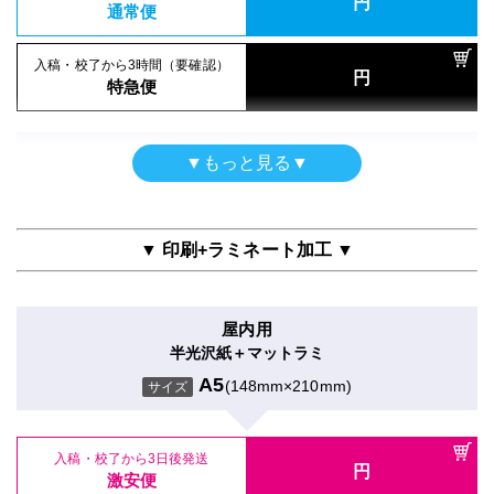
円
通常便
入稿・校了から3時間（要確認）
円
特急便
ポスター
▼もっと見る▼
光沢紙印刷のみ
A5
(148mm×210mm)
サイズ
▼ 印刷+ラミネート加工 ▼
入稿・校了から3日後発送
円
激安便
屋内用
半光沢紙＋マットラミ
16時までの入稿・校了で当日発送
円
通常便
A5
(148mm×210mm)
サイズ
入稿・校了から3時間（要確認）
円
特急便
入稿・校了から3日後発送
円
激安便