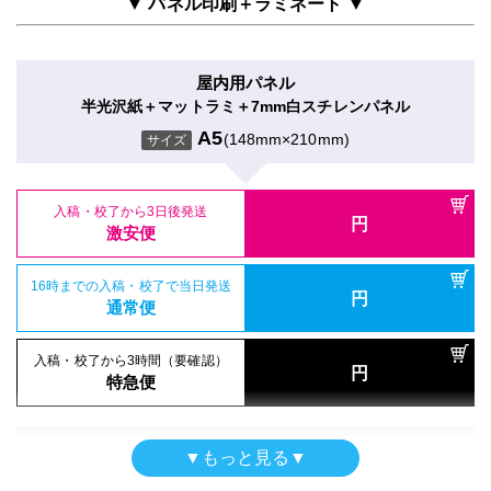
(148mm×210mm)
サイズ
▼ パネル印刷＋ラミネート ▼
入稿・校了から3時間（要確認）
円
特急便
入稿・校了から3日後発送
円
入稿・校了から3日後発送
激安便
円
入稿・校了から3日後発送
激安便
屋内用パネル
円
激安便
電飾フィルム（UV加工）
半光沢紙＋マットラミ＋7mm白スチレンパネル
16時までの入稿・校了で当日発送
円
バックライトフィルム＋UVグロスラミ
16時までの入稿・校了で当日発送
通常便
A5
(148mm×210mm)
円
サイズ
16時までの入稿・校了で当日発送
通常便
A5
(148mm×210mm)
円
サイズ
通常便
入稿・校了から3時間（要確認）
円
入稿・校了から3時間（要確認）
特急便
入稿・校了から3日後発送
円
入稿・校了から3時間（要確認）
円
特急便
入稿・校了から3日後発送
激安便
円
円
特急便
激安便
屋内用パネル（ラミネートなし）
16時までの入稿・校了で当日発送
再剥離シール
円
半光沢紙＋7mm白スチレンパネル
16時までの入稿・校了で当日発送
通常便
円
再剥離紙＋マットラミ
通常便
A5
(148mm×210mm)
サイズ
A5
(148mm×210mm)
サイズ
入稿・校了から3時間（要確認）
円
入稿・校了から3時間（要確認）
特急便
円
特急便
入稿・校了から3日後発送
円
入稿・校了から3日後発送
激安便
円
激安便
屋内用パネル
▼もっと見る▼
電飾フィルムシール
半光沢紙＋グロスラミ＋7mm白スチレンパネル
16時までの入稿・校了で当日発送
円
のり付きバックライト＋マットラミ