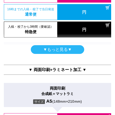
ポスター
16時までの入稿・校了で当日発送
円
エンボス半光沢印刷のみ
通常便
A5
(148mm×210mm)
サイズ
入稿・校了から3時間（要確認）
円
特急便
入稿・校了から3日後発送
円
激安便
屋内用
▼もっと見る▼
半光沢紙＋グロスラミ
16時までの入稿・校了で当日発送
円
通常便
A5
(148mm×210mm)
サイズ
▼ 両面印刷+ラミネート加工 ▼
入稿・校了から3時間（要確認）
円
特急便
入稿・校了から3日後発送
円
激安便
両面印刷
ポスター
合成紙＋マットラミ
16時までの入稿・校了で当日発送
円
トレーシングペーパー印刷のみ
通常便
A5
(148mm×210mm)
サイズ
A5
(148mm×210mm)
サイズ
入稿・校了から3時間（要確認）