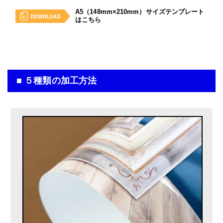
A5（148mm×210mm）サイズテンプレート
入稿・校了から3日後発送
はこちら
円
激安便
入稿・校了から3日後発送
円
激安便
13時までの入稿・校了で当日発送
円
通常便
16時までの入稿・校了で当日発送
円
通常便
■ ５種類の加工方法
入稿・校了から3時間（要確認）
円
特急便
入稿・校了から3時間（要確認）
円
特急便
横断幕（屋外用）
トロマット（防炎加工）印刷のみ
A5
(148mm×210mm)
サイズ
入稿・校了から3日後発送
円
激安便
13時までの入稿・校了で当日発送
円