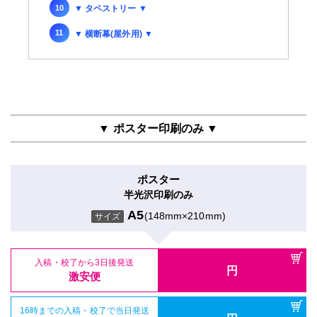
▼ タペストリー ▼
▼ 横断幕(屋外用) ▼
▼ ポスター印刷のみ ▼
ポスター
半光沢印刷のみ
A5
(148mm×210mm)
サイズ
入稿・校了から3日後発送
円
激安便
16時までの入稿・校了で当日発送