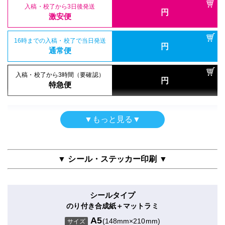
円
特急便
入稿・校了から3日後発送
円
入稿・校了から3日後発送
激安便
円
激安便
屋内用（UV加工）
16時までの入稿・校了で当日発送
円
半光沢紙＋UVマットラミ
16時までの入稿・校了で当日発送
通常便
円
通常便
A5
(148mm×210mm)
サイズ
入稿・校了から3時間（要確認）
円
入稿・校了から3時間（要確認）
特急便
円
特急便
入稿・校了から3日後発送
円
激安便
両面印刷
▼もっと見る▼
ポスター
合成紙＋グロスラミ
16時までの入稿・校了で当日発送
円
クラフト紙印刷のみ
通常便
A5
(148mm×210mm)
サイズ
A5
(148mm×210mm)
サイズ
▼ シール・ステッカー印刷 ▼
入稿・校了から3時間（要確認）
円
特急便
入稿・校了から3日後発送
円
入稿・校了から3日後発送
激安便
円
激安便
シールタイプ
屋内用（UV加工）
のり付き合成紙＋マットラミ
16時までの入稿・校了で当日発送
円
半光沢紙＋UVグロスラミ
16時までの入稿・校了で当日発送
通常便
A5
(148mm×210mm)
円
サイズ