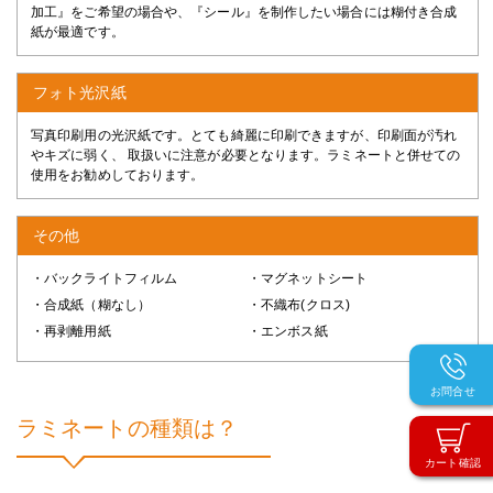
加工』をご希望の場合や、『シール』を制作したい場合には糊付き合成
紙が最適です。
フォト光沢紙
写真印刷用の光沢紙です。とても綺麗に印刷できますが、印刷面が汚れ
やキズに弱く、 取扱いに注意が必要となります。ラミネートと併せての
使用をお勧めしております。
その他
・バックライトフィルム
・マグネットシート
・合成紙（糊なし）
・不織布(クロス)
・再剥離用紙
・エンボス紙
お問合せ
ラミネートの種類は？
カート確認