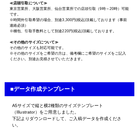
激安便
≪店頭引取について≫
横断幕（屋外用）
東京営業所、大阪営業所、仙台営業所での店頭引取（9時～20時）可能
屋内用パネル
です。
メッシュターポリン印刷のみ
16時までの入稿・校了で当日発送
屋外用パネル
円
※時間外引取希望の場合、別途3,300円(税込)頂戴しております（事前
グロスラミ＋7mm白スチレンパネル＋フリーカット
通常便
A5
(148mm×210mm)
マットラミ＋3mmアルミ複合板
サイズ
連絡必須）
A5
(148mm×210mm)
サイズ
※梱包、引取手数料として別途220円(税込)頂戴しております。
A5
(148mm×210mm)
サイズ
入稿・校了から3時間（要確認）
円
≪その他のサイズについて≫
特急便
入稿・校了から3日後発送
その他のサイズも対応可能です。
円
入稿・校了から3日後発送
激安便
円
※その他のサイズをご希望の方は、備考欄にご希望のサイズをご記入
入稿・校了から3日後発送
激安便
円
ください。別途お見積させていただきます。
激安便
13時までの入稿・校了で当日発送
円
16時までの入稿・校了で当日発送
通常便
円
16時までの入稿・校了で当日発送
通常便
円
通常便
入稿・校了から3時間（要確認）
■データ作成テンプレート
円
入稿・校了から3時間（要確認）
特急便
円
入稿・校了から3時間（要確認）
特急便
円
特急便
A5サイズで縦と横2種類のサイズテンプレート
（Illustrator）をご用意しました。
横断幕（屋外用）
下記よりダウンロードして、ご入稿データを作成くださ
遮光ターポリン印刷のみ
屋外用パネル（UV加工）
い。
A5
(148mm×210mm)
UVマットラミ＋3mmアルミ複合板
サイズ
A5
(148mm×210mm)
サイズ