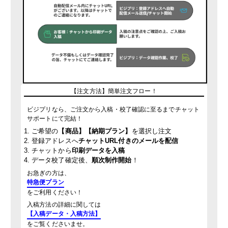
【注文方法】簡単注文フロー！
ビジプリなら、ご注文から入稿・校了確認に至るまでチャット
サポートにて完結！
1. ご希望の
【商品】【納期プラン】
を選択し注文
2. 登録アドレスへ
チャットURL付きのメールを配信
3. チャットから
印刷データを入稿
4. データ校了確定後、
順次制作開始
！
お急ぎの方は、
特急便プラン
をご利用ください！
入稿方法の詳細に関しては
【入稿データ・入稿方法】
をご覧くださいませ。