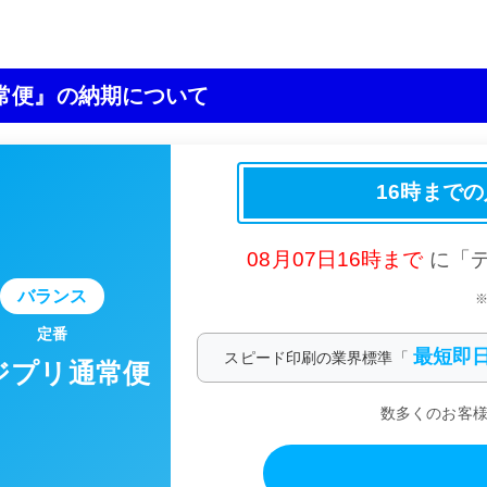
常便』の納期について
16時まで
08月07日16時まで
に「
バランス
定番
最短即
スピード印刷の業界標準「
ジプリ通常便
数多くのお客