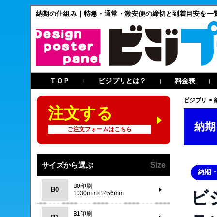
納期の仕組み｜特急・通常・激安便の締切と到着目安を一
ＴＯＰ
ビジプリとは？
料金表
|
|
|
ビジプリ
>
注文する
納期
ご注文フォームはこちら
サイズから選ぶ
Size
納期
B0印刷
B0
ビ
1030mm×1456mm
B1印刷