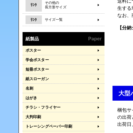
送料に
その他の
ﾘﾝｸ
長方形サイズ
生する
なお、
ﾘﾝｸ
サイズ一覧
【分納
紙製品
Paper
ポスター
学会ポスター
短冊ポスター
紙スローガン
名刺
大型
はがき
チラシ・フライヤー
梱包サ
の出荷
大判印刷
出荷日
トレーシングペーパー印刷