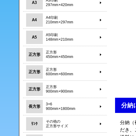
A3印刷
A3
297mm×420mm
A4印刷
A4
210mm×297mm
A5印刷
A5
148mm×210mm
正方形
正方形
450mm×450mm
正方形
正方形
600mm×600mm
正方形
正方形
900mm×900mm
分納
3×6
長方形
900mm×1800mm
その他の
分納（
ﾘﾝｸ
正方形サイズ
だき、