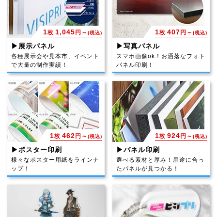
1
1,045
1
407
枚
円～
枚
円～
(税込)
(税込)
▶展示パネル
▶写真パネル
各種展示会や見本市、イベント
スマホ画像ok！お洒落なフォト
で大量の制作実績！
パネル印刷！
1
462
1
924
枚
円～
枚
円～
(税込)
(税込)
▶ポスター印刷
▶パネル印刷
様々なポスター用紙をラインナ
選べる素材と厚み！用途に合っ
ップ！
たパネルが見つかる！