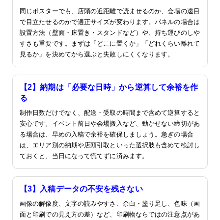
同じポスターでも、店頭の近距離で読ませるのか、会場の遠目
で目立たせるのかで適正サイズが変わります。パネルの場合は
設置方法（壁面・床置き・スタンドなど）や、持ち運びのしや
すさも重要です。まずは「どこに置くか」「どれくらい離れて
見るか」を決めてから選ぶと失敗しにくくなります。
【2】納期は「必要な日時」から逆算して余裕を作
る
制作日数だけでなく、配送・受取の時間まで含めて逆算すると
安心です。イベント前日や会場搬入など、動かせない締切があ
る場合は、早めの入稿で余裕を確保しましょう。急ぎの場合
は、エリア別の納期や店頭引取といった選択肢も含めて検討し
ておくと、当日になって慌てずに済みます。
【3】入稿データの不安を残さない
画像の解像度、文字の読みやすさ、余白・塗り足し、色味（画
面と印刷での見え方の差）など、印刷物ならではの注意点があ