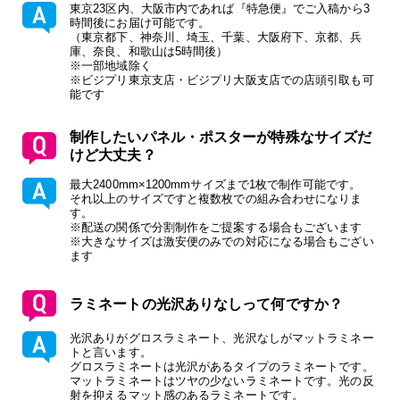
東京23区内、大阪市内であれば『特急便』でご入稿から3
時間後にお届け可能です。
（東京都下、神奈川、埼玉、千葉、大阪府下、京都、兵
庫、奈良、和歌山は5時間後）
※一部地域除く
※ビジプリ東京支店・ビジプリ大阪支店での店頭引取も可
能です
制作したいパネル・ポスターが特殊なサイズだ
けど大丈夫？
最大2400mm×1200mmサイズまで1枚で制作可能です。
それ以上のサイズですと複数枚での組み合わせになりま
す。
※配送の関係で分割制作をご提案する場合もございます
※大きなサイズは激安便のみでの対応になる場合もござい
ます
ラミネートの光沢ありなしって何ですか？
光沢ありがグロスラミネート、光沢なしがマットラミネー
トと言います。
グロスラミネートは光沢があるタイプのラミネートです。
マットラミネートはツヤの少ないラミネートです。光の反
射を抑えるマット感のあるラミネートです。