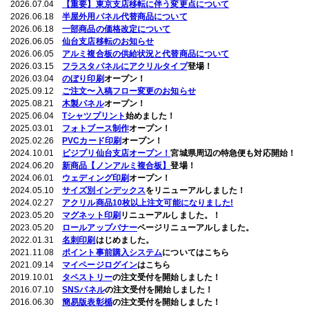
2026.07.04
【重要】東京支店移転に伴う変更点について
2026.06.18
半屋外用パネル代替商品について
2026.06.18
一部商品の価格改定について
2026.06.05
仙台支店移転のお知らせ
2026.06.05
アルミ複合板の供給状況と代替商品について
2026.03.15
フラスタパネルにアクリルタイプ
登場！
2026.03.04
のぼり印刷
オープン！
2025.09.12
ご注文〜入稿フロー変更のお知らせ
2025.08.21
木製パネル
オープン！
2025.06.04
Tシャツプリント
始めました！
2025.03.01
フォトブース制作
オープン！
2025.02.26
PVCカード印刷
オープン！
2024.10.01
ビジプリ仙台支店オープン！
宮城県周辺の特急便も対応開始！
2024.06.20
新商品【ノンアルミ複合板】
登場！
2024.06.01
ウェディング印刷
オープン！
2024.05.10
サイズ別インデックス
をリニューアルしました！
2024.02.27
アクリル商品10枚以上注文可能になりました!
2023.05.20
マグネット印刷
リニューアルしました。！
2023.05.20
ロールアップバナー
ページリニューアルしました。
2022.01.31
名刺印刷
はじめました。
2021.11.08
ポイント事前購入システム
についてはこちら
2021.09.14
マイページログイン
はこちら
2019.10.01
タペストリー
の注文受付を開始しました！
2016.07.10
SNSパネル
の注文受付を開始しました！
2016.06.30
簡易版表彰楯
の注文受付を開始しました！