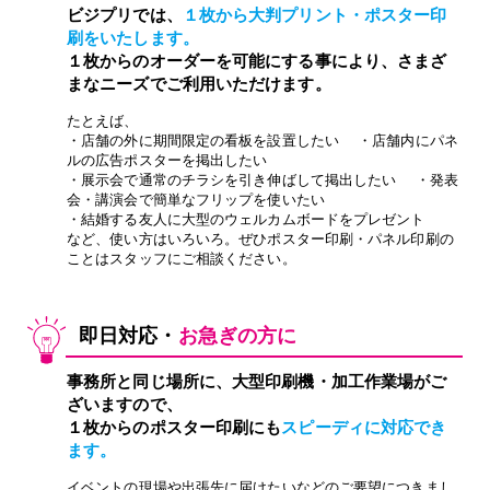
ビジプリでは、
１枚から大判プリント・ポスター印
刷をいたします。
１枚からのオーダーを可能にする事により、さまざ
まなニーズでご利用いただけます。
たとえば、
・店舗の外に期間限定の看板を設置したい ・店舗内にパネ
ルの広告ポスターを掲出したい
・展示会で通常のチラシを引き伸ばして掲出したい ・発表
会・講演会で簡単なフリップを使いたい
・結婚する友人に大型のウェルカムボードをプレゼント
など、使い方はいろいろ。ぜひ
ポスター印刷
・
パネル印刷
の
ことはスタッフにご相談ください。
即日対応・
お急ぎの方に
事務所と同じ場所に、大型印刷機・加工作業場がご
ざいますので、
１枚からのポスター印刷にも
スピーディに対応でき
ます。
イベントの現場や出張先に届けたいなどのご要望につきまし