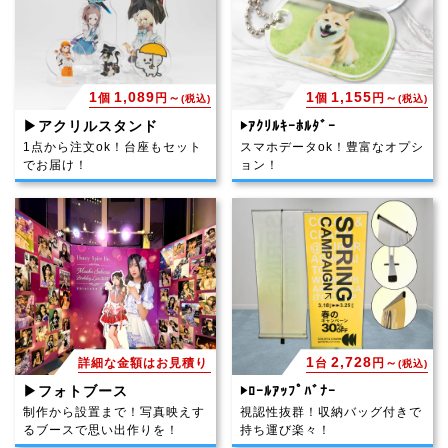
1
1,089
1
1,155
個
円～
個
円～
(税込)
(税込)
▶アクリルスタンド
▶ｱｸﾘﾙｷｰﾎﾙﾀﾞｰ
1点から注文ok！台座もセット
スマホデータok！豊富なオプシ
でお届け！
ョン！
1
2,728
詳細な金額はお見積り
台
円～
(税込)
▶フォトブース
▶ﾛｰﾙｱｯﾌﾟﾊﾞﾅｰ
制作から設置まで！写真映えす
視認性抜群！収納バッグ付きで
るブースで思い出作りを！
持ち運び楽々！