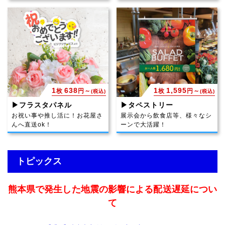
1
638
1
1,595
枚
円～
枚
円～
(税込)
(税込)
▶フラスタパネル
▶タペストリー
お祝い事や推し活に！お花屋さ
展示会から飲食店等、様々なシ
んへ直送ok！
ーンで大活躍！
トピックス
熊本県で発生した地震の影響による配送遅延につい
て