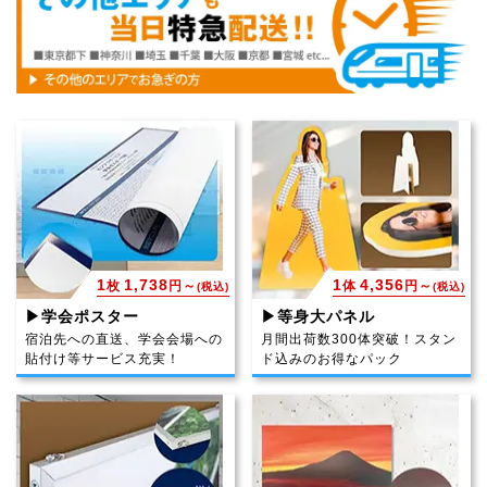
1
1,738
1
4,356
枚
円～
体
円～
(税込)
(税込)
▶学会ポスター
▶等身大パネル
宿泊先への直送、学会会場への
月間出荷数300体突破！スタン
貼付け等サービス充実！
ド込みのお得なパック