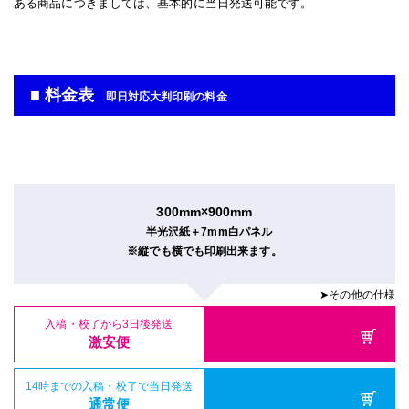
ある商品につきましては、基本的に当日発送可能です。
■ 料金表
即日対応大判印刷の料金
300mm×900mm
半光沢紙＋7mm白パネル
※縦でも横でも印刷出来ます。
➤その他の仕様
入稿・校了から3日後発送
激安便
14時までの入稿・校了で当日発送
通常便