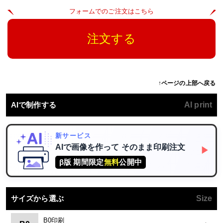
フォームでのご注文はこちら
注文する
↑ページの上部へ戻る
AIで制作する
AI print
新サービス
AIで画像を作って
そのまま印刷注文
▶
β版 期間限定
無料
公開中
サイズから選ぶ
Size
B0印刷