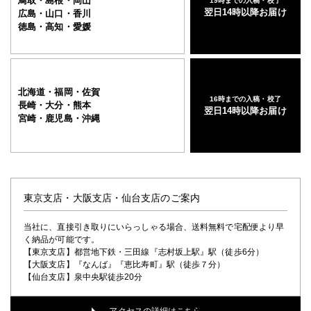
鳥取・島根・岡山
19時までの入稿・校了
翌日14時以降お届け
広島・山口・香川
徳島・高知・愛媛
北海道・福岡・佐賀
16時までの入稿・校了
長崎・大分・熊本
翌日14時以降お届け
宮崎・鹿児島・沖縄
東京支店・大阪支店・仙台支店のご案内
当社に、直接引き取りにいらっしゃる場合、送料無料で宅配便より早
く納品が可能です。
【東京支店】都営地下鉄・三田線『志村坂上駅』駅（徒歩6分）
【大阪支店】『なんば』『恵比寿町』駅（徒歩７分）
【仙台支店】泉中央駅徒歩20分