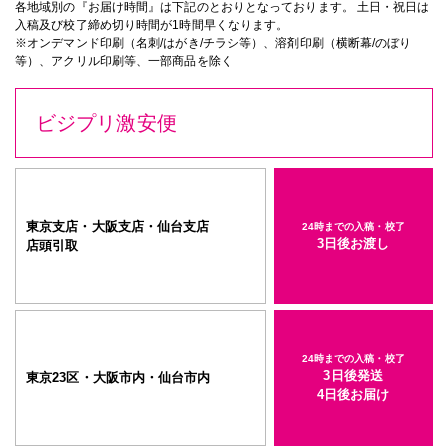
各地域別の『お届け時間』は下記のとおりとなっております。 土日・祝日は
入稿及び校了締め切り時間が1時間早くなります。
※オンデマンド印刷（名刺/はがき/チラシ等）、溶剤印刷（横断幕/のぼり
等）、アクリル印刷等、一部商品を除く
ビジプリ激安便
東京支店・大阪支店・仙台支店
24時までの入稿・校了
3日後お渡し
店頭引取
24時までの入稿・校了
3日後発送
東京23区・大阪市内・仙台市内
4日後お届け