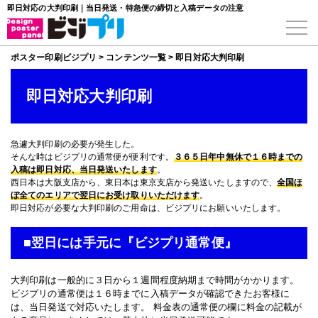
即日対応の大判印刷｜当日発送・特急便の締切と入稿データの注意
ポスター印刷ビジプリ
>
コンテンツ一覧
>
即日対応大判印刷
即日対応大判印刷
急遽大判印刷の必要が発生した。
そんな時はビジプリの通常便が便利です。
３６５日年中無休で１６時までの
入稿は即日対応、当日発送いたします
。
西日本は大阪支店から、東日本は東京支店から発送いたしますので、
全国ほ
ぼ全てのエリアで翌日にお受け取りいただけます
。
即日対応が必要な大判印刷のご用命は、ビジプリにお願いいたします。
■翌日には手元に『ビジプリ通常便』
大判印刷は一般的に３日から１週間程度納期まで時間がかかります。
ビジプリの通常便は１６時までに入稿データが確認できたお客様に
は、当日発送で対応いたします。 料金表の通常便の欄に料金の記載が