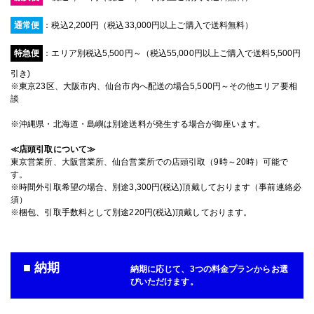
通常便
：税込2,200円（税込33,000円以上ご購入で送料無料）
特急便
：エリア別税込5,500円～（税込55,000円以上ご購入で送料5,500円
引き)
※東京23区、大阪市内、仙台市内へ配送の場合5,500円～その他エリア要相
談
※沖縄県・北海道・島嶼は別途送料が発生する場合が御座います。
≪店頭引取について≫
東京営業所、大阪営業所、仙台営業所での店頭引取（9時～20時）可能で
す。
※時間外引取希望の場合、別途3,300円(税込)頂戴しております（事前連絡必
須）
※梱包、引取手数料として別途220円(税込)頂戴しております。
■ 納期
納期に応じて、3つの料金プランからお選
びいただけます。