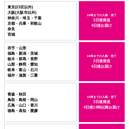
東京(23区以外)
大阪(大阪市以外)
24時までの入稿・校了
神奈川・埼玉・千葉
3日後発送
京都・兵庫・和歌山
4日後お届け
奈良
宮城
岩手・山形
福島・新潟・茨城
24時までの入稿・校了
栃木・群馬・長野
3日後発送
山梨・静岡・愛知
4日後お届け
岐阜・富山・石川
福井・滋賀・三重
青森・秋田
24時までの入稿・校了
鳥取・島根・岡山
3日後発送
広島・山口・香川
4日後14時以降お届け
徳島・高知・愛媛