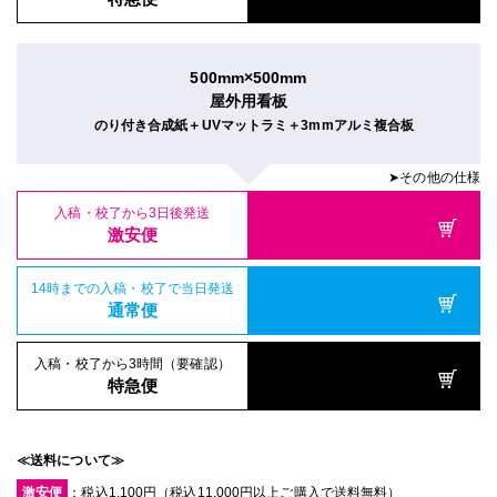
500mm×500mm
屋外用看板
のり付き合成紙＋UVマットラミ＋3mmアルミ複合板
➤その他の仕様
入稿・校了から3日後発送
激安便
14時までの入稿・校了で当日発送
通常便
入稿・校了から3時間（要確認）
特急便
≪送料について≫
激安便
：税込1,100円（税込11,000円以上ご購入で送料無料）