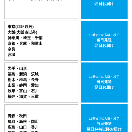
翌日お届け
東京(23区以外)
大阪(大阪市以外)
16時までの入稿・校了
神奈川・埼玉・千葉
当日発送
京都・兵庫・和歌山
翌日お届け
奈良
宮城
岩手・山形
福島・新潟・茨城
16時までの入稿・校了
栃木・群馬・長野
当日発送
山梨・静岡・愛知
翌日お届け
岐阜・富山・石川
福井・滋賀・三重
青森・秋田
16時までの入稿・校了
鳥取・島根・岡山
当日発送
広島・山口・香川
翌日14時以降お届け