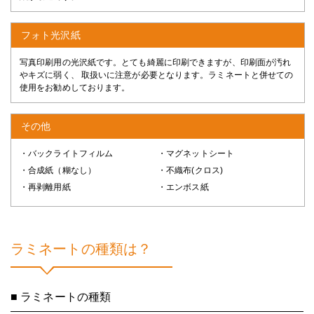
フォト光沢紙
写真印刷用の光沢紙です。とても綺麗に印刷できますが、印刷面が汚れ
やキズに弱く、 取扱いに注意が必要となります。ラミネートと併せての
使用をお勧めしております。
その他
・バックライトフィルム
・マグネットシート
・合成紙（糊なし）
・不織布(クロス)
・再剥離用紙
・エンボス紙
ラミネートの種類は？
■ ラミネートの種類