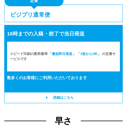
定番
ビジプリ通常便
16時までの入稿・校了で当日発送
スピード印刷の業界標準 「
最短即日発送
」 「
1枚からOK
」 の定番サ
ービスです
数多くのお客様に
ご利用いただいております
詳細はこちら
早さ