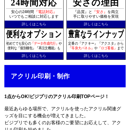
24時間対応
安さの理由
安心の24時間
『電話対応』
『品質』と
『安さ』
を両立
いつでもご相談に対応します
手に取りやすい価格を実現
詳しくはこちら
詳しくはこちら
便利なオプション
豊富なラインナップ
初めてでも安心の
『データ作成代行』
や
定番の『アクキー』『アクスタ』から
便利な『個別梱包』『再注文機能』も
『等身大パネル』
や
『ロゴ看板』
まで
詳しくはこちら
詳しくはこちら
アクリル印刷・制作
1点からOK!ビジプリのアクリル印刷TOPページ！
最近あらゆる場所で、アクリルを使った
アクリル関連グ
ッズ
を目にする機会が増えてきました。
ビジプリでも多くのお客様のご要望にお応えして、
アク
リル印刷
を始めました。