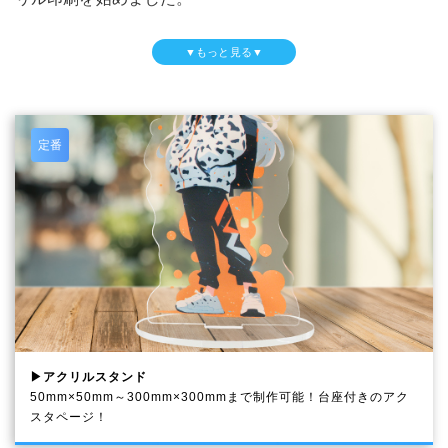
ビジプリでは爆発的人気を誇るアクリルスタンド（アク
▼もっと見る▼
スタ）をはじめ、アクリルキーホルダー（アクキー）、
アクリルジオラマ（ジオラマフィギュア）等のアクリル
グッズ全てが1個から制作可能です。
お客様が撮影したお写真やお手持ちの画像をアクリルグ
定番
ッズとして制作できます。キャラクターや企業ロゴなど
はもちろん、ペットや人物など世界に一つだけのオリジ
ナルのアクリル商品を制作しましょう！
▶アクリルスタンド
50mm×50mm～300mm×300mmまで制作可能！台座付きのアク
スタページ！