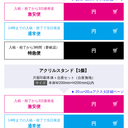
入稿・校了から3日後発送
円
激安便
14時までの入稿・校了で当日発送
円
通常便
入稿・校了から3時間（要確認）
円
特急便
アクリルスタンド【1個】
片面印刷本体＋台座セット（台座無地）
サイズ
本体W200mm×H200mm以内
20㎝×20㎝アクスタ詳細ページ
▶
入稿・校了から3日後発送
円
激安便
14時までの入稿・校了で当日発送
円
通常便