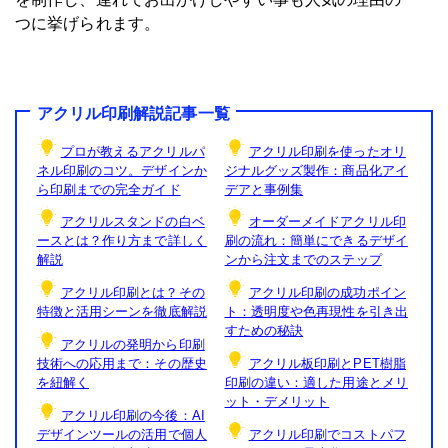
つに挙げられます。
アクリル印刷解説記事一覧
プロが教えるアクリルパ
アクリル印刷を使ったオリ
ネル印刷のコツ。デザインか
ジナルグッズ製作：商品化アイ
ら印刷までの完全ガイド
デアと事例集
アクリルスタンドの白ベ
オーダーメイドアクリル印
ースとは？作り方まで詳しく
刷の流れ：簡単にできるデザイ
解説
ンから注文までのステップ
アクリル印刷とは？その
アクリル印刷の成功ポイン
特徴と活用シーンを徹底解説
ト：透明度や色再現性を引き出
すための秘訣
アクリルの発明から印刷
技術への応用まで：その歴史
アクリル板印刷とPET樹脂
を紐解く
印刷の違い：適した用途とメリ
ット・デメリット
アクリル印刷の今後：AI
デザインツールの活用で個人
アクリル印刷でコストパフ