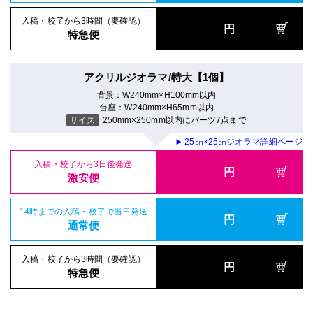
入稿・校了から3時間（要確認）
円
特急便
アクリルジオラマ/特大【1個】
背景：W240mm×H100mm以内
台座：W240mm×H65mm以内
サイズ
250mm×250mm以内にパーツ7点まで
25㎝×25㎝ジオラマ詳細ページ
▶
入稿・校了から3日後発送
円
激安便
14時までの入稿・校了で当日発送
円
通常便
入稿・校了から3時間（要確認）
円
特急便