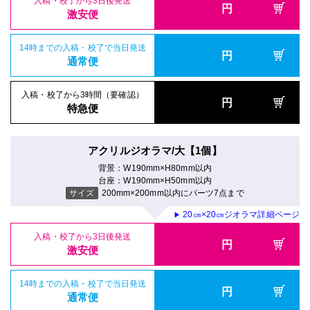
入稿・校了から3日後発送
円
激安便
14時までの入稿・校了で当日発送
円
通常便
入稿・校了から3時間（要確認）
円
特急便
アクリルジオラマ/大【1個】
背景：W190mm×H80mm以内
台座：W190mm×H50mm以内
サイズ
200mm×200mm以内にパーツ7点まで
20㎝×20㎝ジオラマ詳細ページ
▶
入稿・校了から3日後発送
円
激安便
14時までの入稿・校了で当日発送
円
通常便