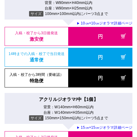
背景：W90mm×H40mm以内
台座：W90mm×H25mm以内
サイズ
100mm×100mm以内にパーツ3点まで
10㎝×10㎝ジオラマ詳細ページ
▶
入稿・校了から3日後発送
円
激安便
14時までの入稿・校了で当日発送
円
通常便
入稿・校了から3時間（要確認）
円
特急便
アクリルジオラマ/中【1個】
背景：W140mm×H60mm以内
台座：W140mm×H35mm以内
サイズ
150mm×150mm以内にパーツ5点まで
15㎝×15㎝ジオラマ詳細ページ
▶