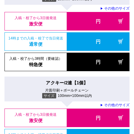
その他のサイズ
▶
入稿・校了から3日後発送
円
激安便
14時までの入稿・校了で当日発送
円
通常便
入稿・校了から3時間（要確認）
円
特急便
アクキー/2連【1個】
片面印刷＋ボールチェーン
サイズ
100mm×100mm以内
その他のサイズ
▶
入稿・校了から3日後発送
円
激安便