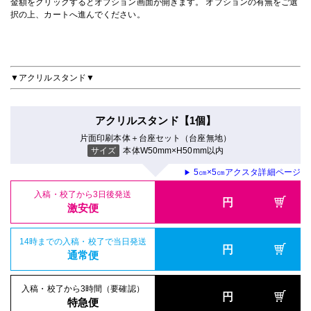
金額をクリックするとオプション画面が開きます。 オプションの有無をご選
択の上、カートへ進んでください。
▼アクリルスタンド▼
アクリルスタンド【1個】
片面印刷本体＋台座セット（台座無地）
サイズ
本体W50mm×H50mm以内
5㎝×5㎝アクスタ詳細ページ
▶
入稿・校了から3日後発送
円
激安便
14時までの入稿・校了で当日発送
円
通常便
入稿・校了から3時間（要確認）
円
特急便