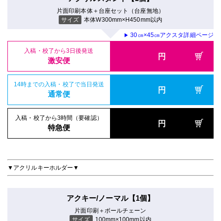
片面印刷本体＋台座セット（台座無地）
サイズ
本体W300mm×H450mm以内
30㎝×45㎝アクスタ詳細ページ
▶
入稿・校了から3日後発送
円
激安便
14時までの入稿・校了で当日発送
円
通常便
入稿・校了から3時間（要確認）
円
特急便
▼アクリルキーホルダー▼
アクキー/ノーマル【1個】
片面印刷＋ボールチェーン
サイズ
100mm×100mm以内