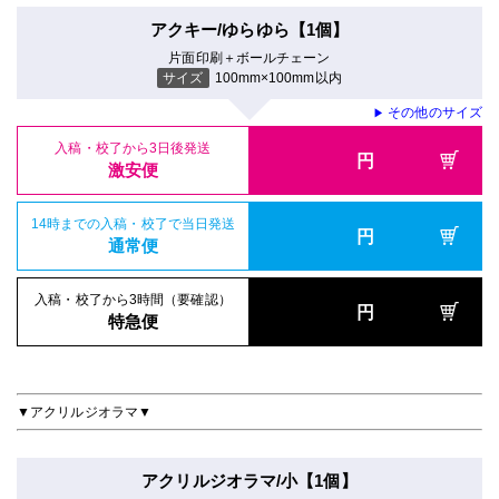
アクキー/ゆらゆら【1個】
片面印刷＋ボールチェーン
サイズ
100mm×100mm以内
その他のサイズ
▶
入稿・校了から3日後発送
円
激安便
14時までの入稿・校了で当日発送
円
通常便
入稿・校了から3時間（要確認）
円
特急便
▼アクリルジオラマ▼
アクリルジオラマ/小【1個】