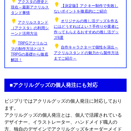
アクスタの歴史と
【決定版】アクキー制作で失敗し
現在～最新アクリルス
ないポイントを徹底的にご紹介
タンド事情
オリジナルの推し活グッズを作る
アクリルスタンド
にはどうすればよい？手作りや業者に
（アクスタ）の利用シ
作ってもらえるおすすめの推し活グッ
ーンと活用方法
ズ6選
TRPGアクリルコ
自作キャラクターで個性を演出～
マの制作方法とは？
アクリルスタンドの魅力から製作方法
TRPGの基礎から徹底
までご紹介～
解説！
■アクリルグッズの個人発注にも対応
ビジプリでは
アクリルグッズの個人発注
に対応しており
ます。
アクリルグッズの個人発注とは、個人で活躍されている
デザイナー、イラストレーター、ハンドメイド職人の
方、独自のデザインでアクリルグッズをオーダーメイド