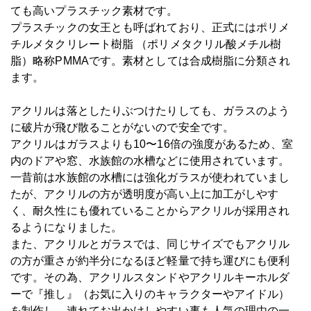
ても高いプラスチック素材です。
プラスチックの女王とも呼ばれており、正式にはポリメ
チルメタクリレート樹脂 （ポリメタクリル酸メチル樹
脂）略称PMMAです。素材としては合成樹脂に分類され
ます。
アクリルは落としたりぶつけたりしても、ガラスのよう
に破片が飛び散ることがないので安全です。
アクリルはガラスよりも10〜16倍の強度があるため、室
内のドアや窓、水族館の水槽などに使用されています。
一昔前は水族館の水槽には強化ガラスが使われていまし
たが、アクリルの方が透明度が高い上に加工がしやす
く、耐久性にも優れていることからアクリルが採用され
るようになりました。
また、アクリルとガラスでは、同じサイズでもアクリル
の方が重さが約半分になるほど軽量で持ち運びにも便利
です。その為、アクリルスタンドやアクリルキーホルダ
ーで『推し』（お気に入りのキャラクターやアイドル）
を制作し、連れてお出かけしやすい事も人気の理由の一