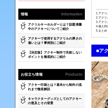
1.アク
情報
Information
2.アク
3.アク
アクリルキーホルダーとは？話題沸騰
4.個人
中のアクキーについてご紹介
5.まとめ
アクキーで使用するアクリルの厚さの
違いとは？事例別にご紹介
■ア
【決定版】アクキー制作で失敗しない
ポイントを徹底的にご紹介
お役立ち情報
Products
アクキー印刷とは？基本から制作の流
れまで徹底解説
キャラクターグッズとしてのアクキー
の普及とその背景