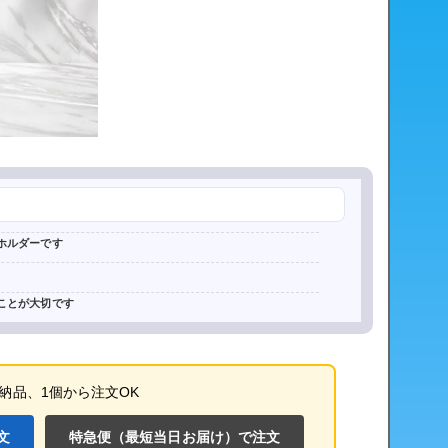
ホルダーです
ことが大切です
納品
、
1個から
注文OK
文
特急便（最短当日お届け）で注文