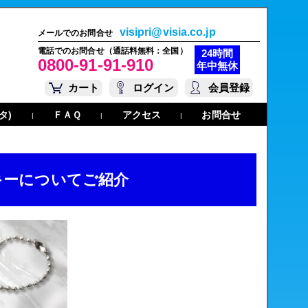
visipri@visia.co.jp
メールでのお問合せ
電話でのお問合せ（通話料無料：全国）
24時間
0800-91-91-910
年中無休
カート
ログイン
会員登録
タ)
ＦＡＱ
アクセス
お問合せ
|
|
|
キーについてご紹介