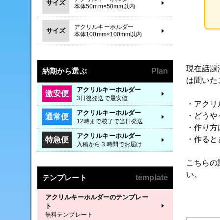
サイズ
本体50mm×50mm以内
アクリルキーホルダー
サイズ
本体100mm×100mm以内
現在話題
納期から選ぶ
Plan
は聞いた
アクリルキーホルダー
激安便
3日後発送で最安値
・アクリ
アクリルキーホルダー
・どうや
通常便
12時まで校了で当日発送
・作り方
アクリルキーホルダー
・作ると
特急便
入稿から３時間でお届け
こちらの
い。
テンプレート
template
アクリルキーホルダーのテンプレー
ト
無料テンプレート