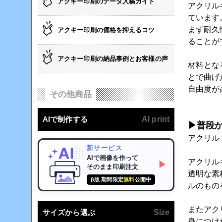
アクキー印刷のデータ入稿ガイド
アクリル
ています
まず耐久
アクキー印刷の価格を抑えるコツ
ることが
アクキー印刷の納品事例とお客様の声
材料とな
とで曲げ
自由度が
その他商品
AIで制作する
AI print
▶普段
アクリル
新サービス
AIで画像を作って
アクリル
▶
そのまま印刷注文
透明な素
β版 期間限定
無料
公開中
ルのもの
またアク
サイズから選ぶ
Size
身につけ