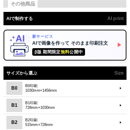
その他商品
AIで制作する
AI print
新サービス
AIで画像を作って
そのまま印刷注文
▶
β版 期間限定
無料
公開中
サイズから選ぶ
Size
B0印刷
B0
1030mm×1456mm
B1印刷
B1
728mm×1030mm
B2印刷
B2
515mm×728mm