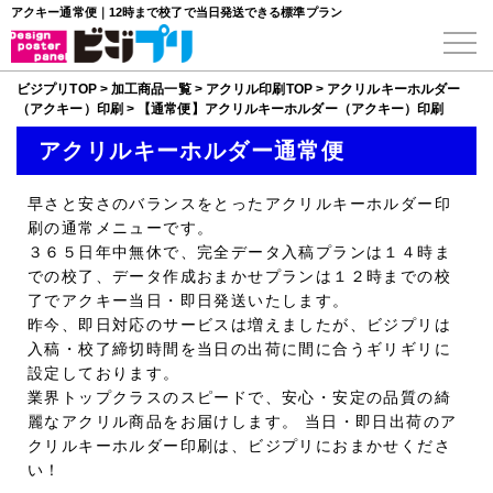
アクキー通常便｜12時まで校了で当日発送できる標準プラン
ビジプリTOP
>
加工商品一覧
>
アクリル印刷TOP
>
アクリルキーホルダー
（アクキー）印刷
>
【通常便】アクリルキーホルダー（アクキー）印刷
アクリルキーホルダー通常便
早さと安さのバランスをとったアクリルキーホルダー印
刷の通常メニューです。
３６５日年中無休で、完全データ入稿プランは１４時ま
での校了、データ作成おまかせプランは１２時までの校
了で
アクキー当日・即日発送
いたします。
昨今、即日対応のサービスは増えましたが、ビジプリは
入稿・校了締切時間を当日の出荷に間に合うギリギリに
設定しております。
業界トップクラスのスピードで、安心・安定の品質の綺
麗なアクリル商品をお届けします。
当日・即日出荷のア
クリルキーホルダー印刷
は、ビジプリにおまかせくださ
い！