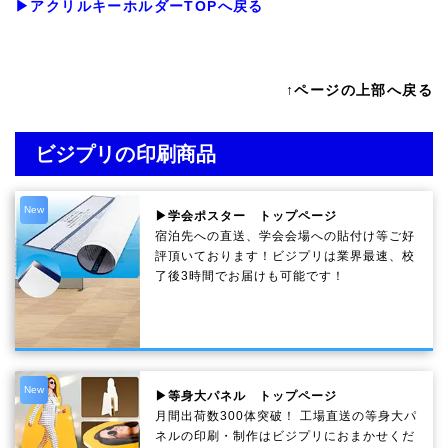
▶アクリルキーホルダーTOPへ戻る
↑ページの上部へ戻る
ビジプリの印刷商品
New
▶学会ポスター トップページ
宿泊先への直送、学会会場への貼付け等ご好
評頂いております！ビジプリは業界最速、校
了後3時間でお届けも可能です！
New
▶等身大パネル トップページ
月間出荷数300体突破！ 工場直送の等身大パ
ネルの印刷・制作は
ビジプリ
におまかせくだ