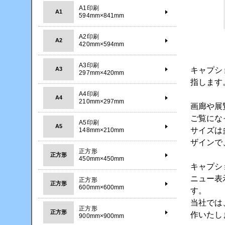
A1印刷
A1
594mm×841mm
A2印刷
A2
420mm×594mm
A3印刷
キャプシ
A3
297mm×420mm
指します
A4印刷
A4
210mm×297mm
画廊や展
ご覧にな
A5印刷
A5
サイズは
148mm×210mm
ザインで
正方形
正方形
450mm×450mm
キャプシ
ニュー表
正方形
正方形
600mm×600mm
す。
当社では
正方形
正方形
作いたし
900mm×900mm