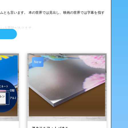
ネームとも言います。 本の世界では見出し、映画の世界では字幕を指す
という意味があります。
言葉には全体として『捕らえること』という意味があります。
といった現在の意味で使われる様になりました。
New