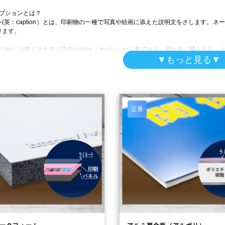
ャプションとは？
(英：caption）とは、印刷物の一種で写真や絵画に添えた説明文をさします。
ります。
cap）は古くはラテン語のcapere（カペレ）から来ており、何かを『捕らえる』
４文字（tion）は『～すること』という意味がありますので、captionという
▼もっと見る▼
の意味が人の視線や関心を『捕らえる』という意味に転じ、見だしや説明文、字幕
定番