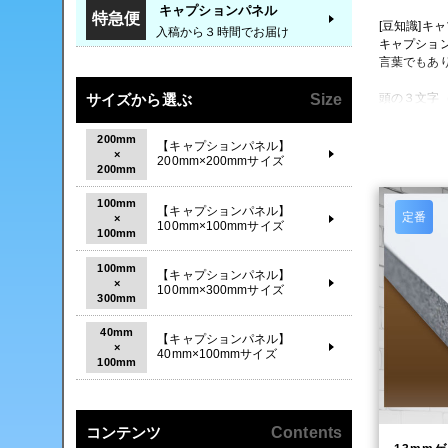
キャプションパネル
特急便
[豆知識]キ
入稿から３時間でお届け
キャプション
言葉でもあ
サイズから選ぶ
Size
頭の３文字（
また、後半の
200mm
【キャプションパネル】
現在ではそ
×
200mm×200mmサイズ
200mm
100mm
【キャプションパネル】
定番
×
100mm×100mmサイズ
100mm
100mm
【キャプションパネル】
×
100mm×300mmサイズ
300mm
40mm
【キャプションパネル】
×
40mm×100mmサイズ
100mm
コンテンツ
Contents