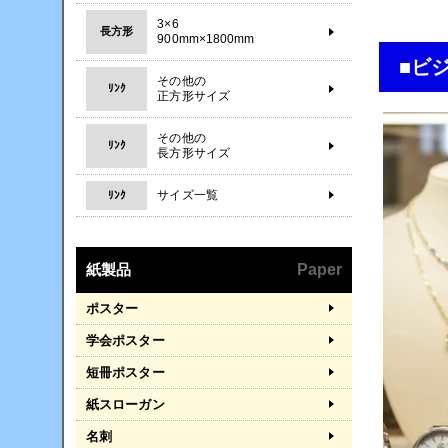
3×6
長方形
900mm×1800mm
■ビ
その他の
ﾘﾝｸ
正方形サイズ
その他の
ﾘﾝｸ
長方形サイズ
サイズ一覧
ﾘﾝｸ
紙製品
Paper
ポスター
学会ポスター
短冊ポスター
紙スローガン
名刺