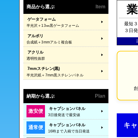
商品から選ぶ
Item
ゲータフォーム
最短
半光沢＋13㎜黒ゲータフォーム
３日
アルポリ
合成紙＋3mmアルミ複合板
アクリル
透明性抜群
7mmスチレン(黒)
半光沢紙＋7mm黒スチレンパネル
創
納期から選ぶ
Plan
キャプションパネル
激安便
3日後発送で最安値
キャ
キャプションパネル
通常便
16時まで入稿で当日発送