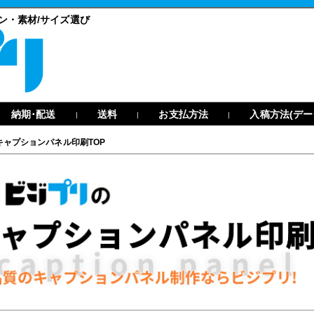
ン・素材/サイズ選び
納期･配送
送料
お支払方法
入稿方法(デー
|
|
|
キャプションパネル印刷TOP