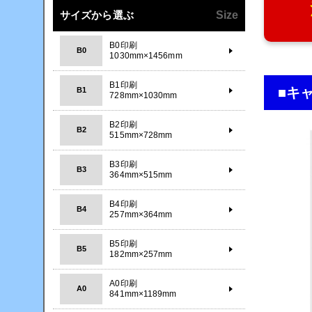
サイズから選ぶ
Size
B0印刷
B0
1030mm×1456mm
B1印刷
■キ
B1
728mm×1030mm
B2印刷
B2
515mm×728mm
B3印刷
B3
364mm×515mm
B4印刷
B4
257mm×364mm
B5印刷
B5
182mm×257mm
A0印刷
A0
841mm×1189mm