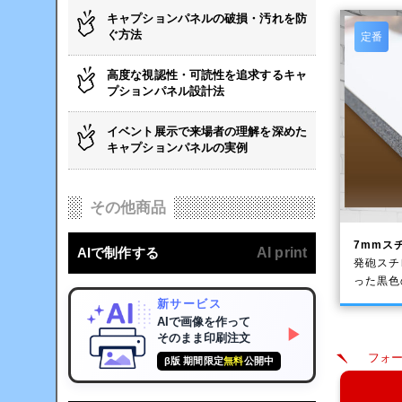
キャプションパネルの破損・汚れを防
ぐ方法
定番
高度な視認性・可読性を追求するキャ
プションパネル設計法
イベント展示で来場者の理解を深めた
キャプションパネルの実例
その他商品
7mmス
AIで制作する
AI print
発砲スチ
った黒
新サービス
AIで画像を作って
▶
そのまま印刷注文
フォ
β版 期間限定
無料
公開中