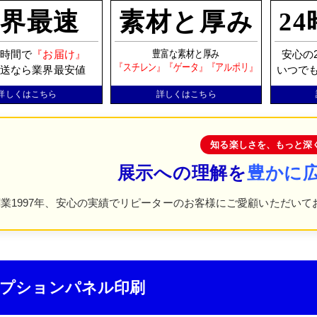
業界最速
素材と厚み
2
豊富な素材と厚み
３時間で
『お届け』
安心の
『スチレン』『ゲータ』『アルポリ』
発送なら業界最安値
いつで
詳しくはこちら
詳しくはこちら
知る楽しさを、もっと深
展示への理解を
豊かに
業1997年、安心の実績でリピーターのお客様にご愛顧いただいて
プションパネル印刷