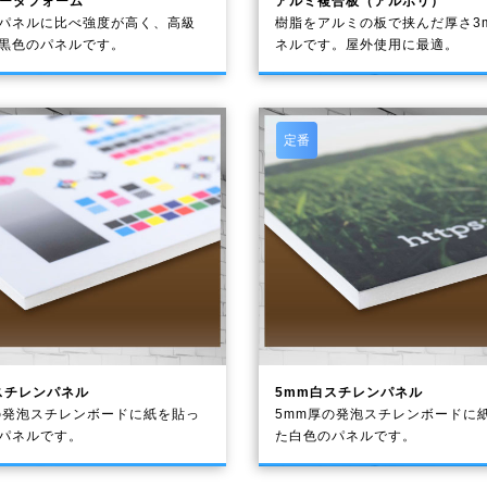
ゲータフォーム
アルミ複合板（アルポリ）
パネルに比べ強度が高く、高級
樹脂をアルミの板で挟んだ厚さ3
黒色のパネルです。
ネルです。屋外使用に最適。
定番
スチレンパネル
5mm白スチレンパネル
の発泡スチレンボードに紙を貼っ
5mm厚の発泡スチレンボードに
のパネルです。
た白色のパネルです。