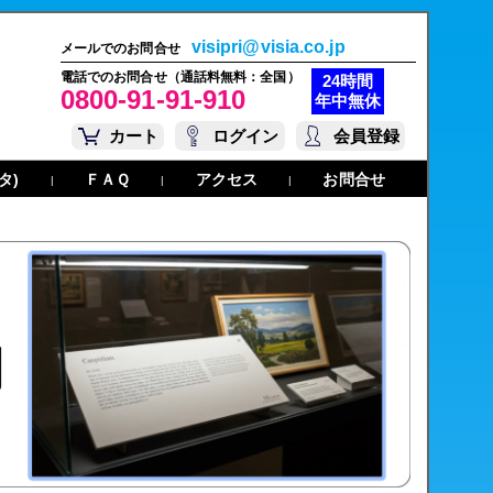
visipri@visia.co.jp
メールでのお問合せ
電話でのお問合せ（通話料無料：全国）
24時間
0800-91-91-910
年中無休
カート
ログイン
会員登録
タ)
ＦＡＱ
アクセス
お問合せ
|
|
|