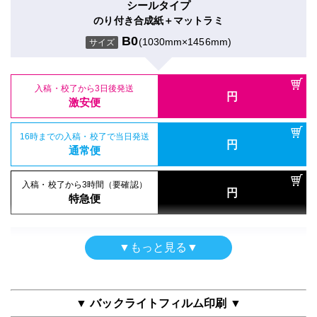
激安便
シールタイプ
屋内用（UV加工）
のり付き合成紙＋マットラミ
16時までの入稿・校了で当日発送
円
半光沢紙＋UVグロスラミ
16時までの入稿・校了で当日発送
通常便
B0
(1030mm×1456mm)
円
サイズ
通常便
B0
(1030mm×1456mm)
サイズ
入稿・校了から3時間（要確認）
円
入稿・校了から3時間（要確認）
特急便
入稿・校了から3日後発送
円
円
特急便
入稿・校了から3日後発送
激安便
円
激安便
両面印刷（UV加工）
16時までの入稿・校了で当日発送
ポスター
円
合成紙＋UVマットラミ
16時までの入稿・校了で当日発送
通常便
円
防炎クロス（布）印刷のみ
通常便
B0
(1030mm×1456mm)
サイズ
B0
(1030mm×1456mm)
サイズ
入稿・校了から3時間（要確認）
円
入稿・校了から3時間（要確認）
特急便
円
特急便
入稿・校了から3日後発送
円
入稿・校了から3日後発送
激安便
円
激安便
シールタイプ
▼もっと見る▼
半屋外用
のり付き合成紙＋グロスラミ
16時までの入稿・校了で当日発送
円
合成紙＋マットラミ
16時までの入稿・校了で当日発送
通常便
B0
(1030mm×1456mm)
円
サイズ
通常便
B0
(1030mm×1456mm)
サイズ
▼ バックライトフィルム印刷 ▼
入稿・校了から3時間（要確認）
円