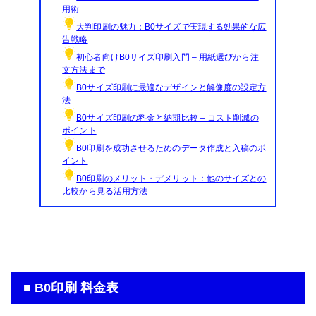
用術
大判印刷の魅力：B0サイズで実現する効果的な広
告戦略
初心者向けB0サイズ印刷入門 – 用紙選びから注
文方法まで
B0サイズ印刷に最適なデザインと解像度の設定方
法
B0サイズ印刷の料金と納期比較 – コスト削減の
ポイント
B0印刷を成功させるためのデータ作成と入稿のポ
イント
B0印刷のメリット・デメリット：他のサイズとの
比較から見る活用方法
■ B0印刷 料金表