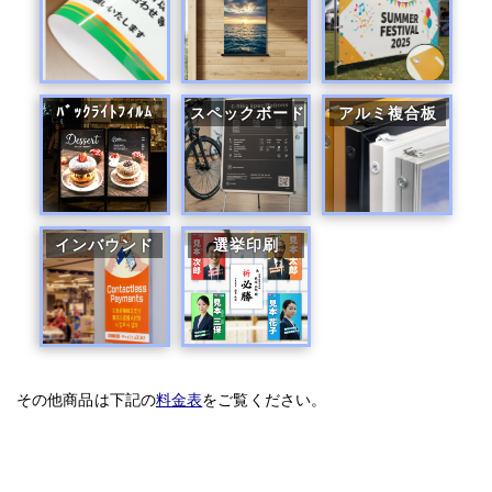
ﾊﾞｯｸﾗｲﾄﾌｨﾙﾑ
スペックボード
アルミ複合板
インバウンド
選挙印刷
その他商品は下記の
料金表
をご覧ください。