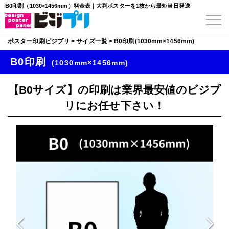
B0印刷（1030×1456mm）料金表｜大判ポスターを1枚から最短当日発送
ポスター印刷ビジプリ
>
サイズ一覧
>
B0印刷(1030mm×1456mm)
B0印刷
(1030mm×1456mm)
【B0サイズ】の印刷は業界最安値のビジプ
リにお任せ下さい！