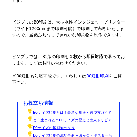
です。
ビジプリのB0印刷は、大型水性インクジェットプリンター
（ワイド1200mmまで印刷可能）で印刷して裁断いたしま
すので、当然ふちなしできれいな印刷物を制作できます。
ビジプリでは、B1版の印刷を
１枚から即日対応
で承ってお
ります。まずはお問い合わせください。
※B0短冊も対応可能です。くわしくは
B0短冊印刷
をご覧
下さい。
お役立ち情報
B0サイズ印刷とは？最適な用途と選び方ガイド
どう生まれた？B0サイズの歴史と由来トリビア
B0サイズの印刷物の今後
B0サイズ印刷の成功事例 – 展示会・ポスター活