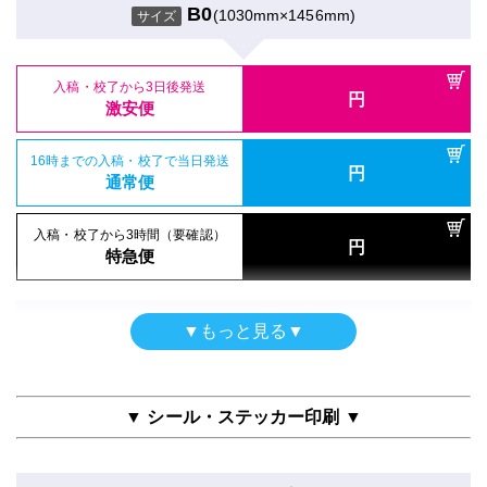
円
トレーシングペーパー印刷のみ
通常便
B0
(1030mm×1456mm)
サイズ
B0
(1030mm×1456mm)
サイズ
入稿・校了から3時間（要確認）
円
特急便
入稿・校了から3日後発送
円
入稿・校了から3日後発送
激安便
円
激安便
屋内用（UV加工）
16時までの入稿・校了で当日発送
円
半光沢紙＋UVマットラミ
16時までの入稿・校了で当日発送
通常便
円
通常便
B0
(1030mm×1456mm)
サイズ
入稿・校了から3時間（要確認）
円
入稿・校了から3時間（要確認）
特急便
円
特急便
入稿・校了から3日後発送
円
激安便
両面印刷
▼もっと見る▼
ポスター
合成紙＋グロスラミ
16時までの入稿・校了で当日発送
円
クラフト紙印刷のみ
通常便
B0
(1030mm×1456mm)
サイズ
B0
(1030mm×1456mm)
サイズ
▼ シール・ステッカー印刷 ▼
入稿・校了から3時間（要確認）
円
特急便
入稿・校了から3日後発送
円
入稿・校了から3日後発送
激安便
円