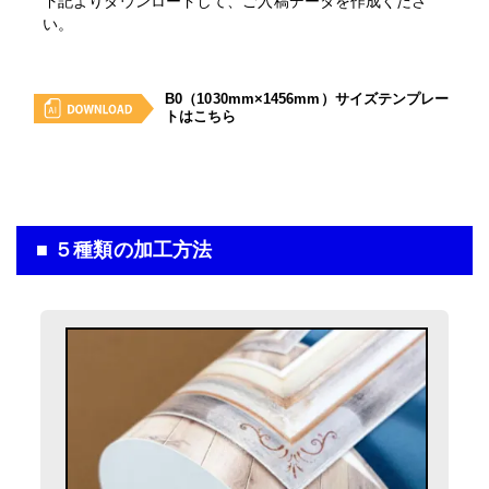
下記よりダウンロードして、ご入稿データを作成くださ
遮光ターポリン印刷のみ
屋外用パネル（UV加工）
い。
B0
(1030mm×1456mm)
UVマットラミ＋3mmアルミ複合板
サイズ
B0
(1030mm×1456mm)
サイズ
B0（1030mm×1456mm）サイズテンプレー
入稿・校了から3日後発送
トはこちら
円
激安便
入稿・校了から3日後発送
円
激安便
13時までの入稿・校了で当日発送
円
通常便
16時までの入稿・校了で当日発送
円
通常便
■ ５種類の加工方法
入稿・校了から3時間（要確認）
円
特急便
入稿・校了から3時間（要確認）
円
特急便
横断幕（屋外用）
トロマット（防炎加工）印刷のみ
B0
(1030mm×1456mm)
サイズ
入稿・校了から3日後発送
円