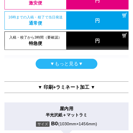
円
激安便
16時までの入稿・校了で当日発送
円
通常便
入稿・校了から3時間（要確認）
円
特急便
ポスター
▼もっと見る▼
光沢紙印刷のみ
B0
(1030mm×1456mm)
サイズ
▼ 印刷+ラミネート加工 ▼
入稿・校了から3日後発送
円
激安便
屋内用
半光沢紙＋マットラミ
16時までの入稿・校了で当日発送
円
通常便
B0
(1030mm×1456mm)
サイズ