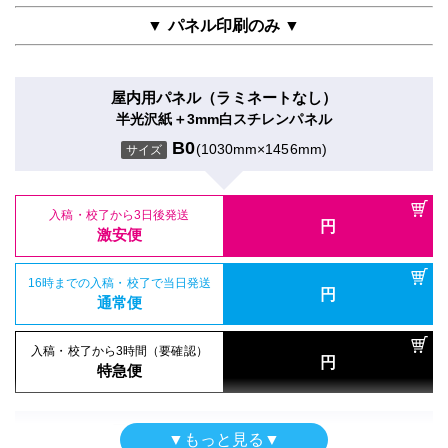
通常便
B0
(1030mm×1456mm)
サイズ
▼ パネル印刷のみ ▼
入稿・校了から3時間（要確認）
円
入稿・校了から3時間（要確認）
特急便
入稿・校了から3日後発送
円
円
特急便
激安便
入稿・校了から3日後発送
屋内用パネル（ラミネートなし）
円
激安便
シールタイプ（UV加工）
半光沢紙＋3mm白スチレンパネル
16時までの入稿・校了で当日発送
半屋外用（UV加工）
円
のり付き合成紙＋UVグロスラミ
通常便
B0
(1030mm×1456mm)
サイズ
合成紙＋UVマットラミ
16時までの入稿・校了で当日発送
B0
(1030mm×1456mm)
円
サイズ
通常便
B0
(1030mm×1456mm)
サイズ
入稿・校了から3時間（要確認）
円
特急便
入稿・校了から3日後発送
入稿・校了から3時間（要確認）
円
入稿・校了から3日後発送
激安便
円
円
特急便
入稿・校了から3日後発送
激安便
円
激安便
電飾フィルム（UV加工）
16時までの入稿・校了で当日発送
円
バックライトフィルム＋UVマットラミ
16時までの入稿・校了で当日発送
通常便
円
16時までの入稿・校了で当日発送
通常便
B0
(1030mm×1456mm)
円
サイズ
通常便
入稿・校了から3時間（要確認）
円
入稿・校了から3時間（要確認）
特急便
円
入稿・校了から3時間（要確認）
特急便
入稿・校了から3日後発送
円
円
特急便
激安便
屋内用パネル（ラミネートなし）
▼もっと見る▼
ガラス内貼用シール