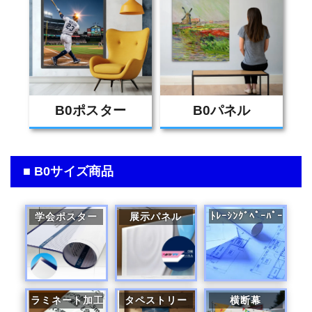
B0ポスター
B0パネル
■ B0サイズ商品
ﾄﾚｰｼﾝｸﾞﾍﾟｰﾊﾟｰ
学会ポスター
展示パネル
ラミネート加工
タペストリー
横断幕