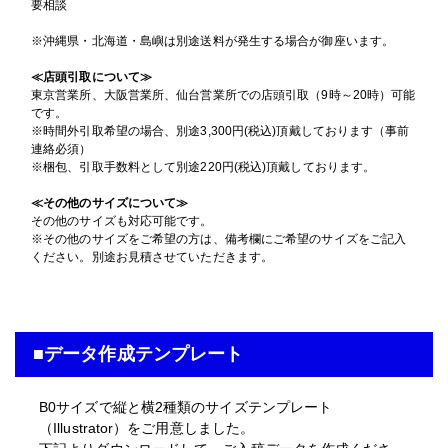
要相談
入稿・校了から3時間（要確認）
円
入稿・校了から3時間（要確認）
特急便
円
※沖縄県・北海道・島嶼は別途送料が発生する場合が御座います。
入稿・校了から3時間（要確認）
特急便
入稿・校了から3日後発送
円
円
特急便
激安便
≪店頭引取について≫
横断幕（屋外用）
東京営業所、大阪営業所、仙台営業所での店頭引取（9時～20時）可能
屋内用パネル
です。
メッシュターポリン印刷のみ
16時までの入稿・校了で当日発送
屋外用パネル
円
※時間外引取希望の場合、別途3,300円(税込)頂戴しております（事前
グロスラミ＋7mm白スチレンパネル＋フリーカット
通常便
B0
(1030mm×1456mm)
マットラミ＋3mmアルミ複合板
サイズ
連絡必須）
B0
(1030mm×1456mm)
サイズ
※梱包、引取手数料として別途220円(税込)頂戴しております。
B0
(1030mm×1456mm)
サイズ
入稿・校了から3時間（要確認）
円
≪その他のサイズについて≫
特急便
入稿・校了から3日後発送
その他のサイズも対応可能です。
円
入稿・校了から3日後発送
激安便
円
※その他のサイズをご希望の方は、備考欄にご希望のサイズをご記入
入稿・校了から3日後発送
激安便
円
ください。別途お見積させていただきます。
激安便
13時までの入稿・校了で当日発送
円
16時までの入稿・校了で当日発送
通常便
円
16時までの入稿・校了で当日発送
通常便
円
通常便
入稿・校了から3時間（要確認）
■データ作成テンプレート
円
入稿・校了から3時間（要確認）
特急便
円
入稿・校了から3時間（要確認）
特急便
円
特急便
B0サイズで縦と横2種類のサイズテンプレート
（Illustrator）をご用意しました。
横断幕（屋外用）