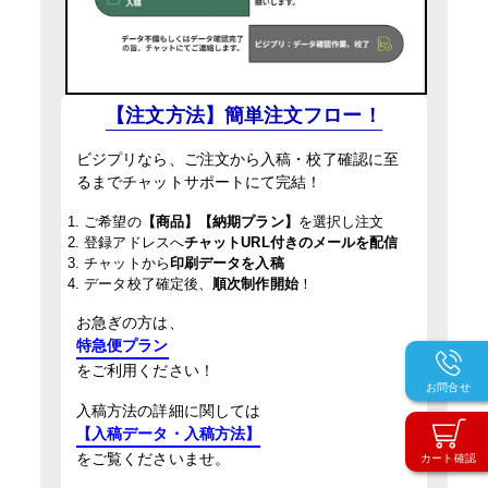
【注文方法】簡単注文フロー！
ビジプリなら、ご注文から入稿・校了確認に至
るまでチャットサポートにて完結！
1. ご希望の
【商品】【納期プラン】
を選択し注文
2. 登録アドレスへ
チャットURL付きのメールを配信
3. チャットから
印刷データを入稿
4. データ校了確定後、
順次制作開始
！
お急ぎの方は、
特急便プラン
をご利用ください！
お問合せ
入稿方法の詳細に関しては
【入稿データ・入稿方法】
をご覧くださいませ。
カート確認