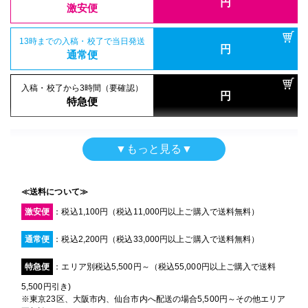
入稿・校了から3時間（要確認）
円
入稿・校了から3日後発送
激安便
円
円
特急便
入稿・校了から3日後発送
激安便
円
激安便
【白ポール】タペストリー
13時までの入稿・校了で当日発送
円
トロマット
16時までの入稿・校了で当日発送
通常便
円
16時までの入稿・校了で当日発送
通常便
B0
(1030mm×1456mm)
円
サイズ
通常便
入稿・校了から3時間（要確認）
円
入稿・校了から3時間（要確認）
特急便
円
入稿・校了から3時間（要確認）
特急便
入稿・校了から3日後発送
円
円
特急便
激安便
横断幕（屋外用）
▼もっと見る▼
屋内用パネル
ターポリン印刷のみ
16時までの入稿・校了で当日発送
屋内用高級パネル（UV加工）
円
マットラミ＋7mm白スチレンパネル＋フリーカット
通常便
B0
(1030mm×1456mm)
UVグロスラミ＋13mm黒ゲータフォーム
サイズ
B0
(1030mm×1456mm)
サイズ
≪送料について≫
B0
(1030mm×1456mm)
サイズ
入稿・校了から3時間（要確認）
激安便
：税込1,100円（税込11,000円以上ご購入で送料無料）
円
特急便
入稿・校了から3日後発送
円
入稿・校了から3日後発送
激安便
通常便
：税込2,200円（税込33,000円以上ご購入で送料無料）
円
入稿・校了から3日後発送
激安便
円
激安便
【黒ポール】タペストリー
特急便
：エリア別税込5,500円～（税込55,000円以上ご購入で送料
13時までの入稿・校了で当日発送
円
トロマット
16時までの入稿・校了で当日発送
通常便
5,500円引き)
円
16時までの入稿・校了で当日発送
通常便
B0
(1030mm×1456mm)
※東京23区、大阪市内、仙台市内へ配送の場合5,500円～その他エリア
円
サイズ
通常便