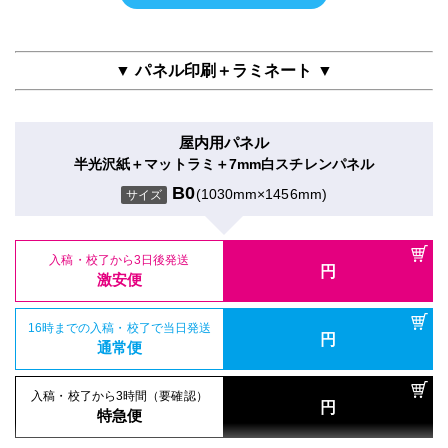
半光沢紙＋5mm白スチレンパネル
16時までの入稿・校了で当日発送
半屋外用（UV加工）
円
合成紙＋両面タックラミ
通常便
B0
(1030mm×1456mm)
サイズ
合成紙＋UVグロスラミ
B0
(1030mm×1456mm)
サイズ
B0
(1030mm×1456mm)
サイズ
▼ パネル印刷＋ラミネート ▼
入稿・校了から3時間（要確認）
円
特急便
入稿・校了から3日後発送
円
入稿・校了から3日後発送
激安便
円
入稿・校了から3日後発送
激安便
屋内用パネル
円
激安便
電飾フィルム（UV加工）
半光沢紙＋マットラミ＋7mm白スチレンパネル
16時までの入稿・校了で当日発送
円
バックライトフィルム＋UVグロスラミ
16時までの入稿・校了で当日発送
通常便
B0
(1030mm×1456mm)
円
サイズ
16時までの入稿・校了で当日発送
通常便
B0
(1030mm×1456mm)
円
サイズ
通常便
入稿・校了から3時間（要確認）
円
入稿・校了から3時間（要確認）
特急便
入稿・校了から3日後発送
円
入稿・校了から3時間（要確認）
円
特急便
入稿・校了から3日後発送
激安便
円
円
特急便
激安便
屋内用パネル（ラミネートなし）
16時までの入稿・校了で当日発送
再剥離シール
円
半光沢紙＋7mm白スチレンパネル
16時までの入稿・校了で当日発送
通常便
円
再剥離紙＋マットラミ
通常便
B0
(1030mm×1456mm)
サイズ
B0
(1030mm×1456mm)
サイズ
入稿・校了から3時間（要確認）
円
入稿・校了から3時間（要確認）
特急便
円
特急便
入稿・校了から3日後発送
円