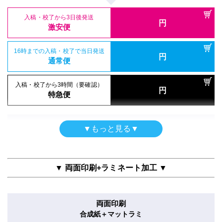
入稿・校了から3時間（要確認）
円
特急便
入稿・校了から3日後発送
円
激安便
ポスター
16時までの入稿・校了で当日発送
円
エンボス半光沢印刷のみ
通常便
B0
(1030mm×1456mm)
サイズ
入稿・校了から3時間（要確認）
円
特急便
入稿・校了から3日後発送
円
激安便
屋内用
▼もっと見る▼
半光沢紙＋グロスラミ
16時までの入稿・校了で当日発送
円
通常便
B0
(1030mm×1456mm)
サイズ
▼ 両面印刷+ラミネート加工 ▼
入稿・校了から3時間（要確認）
円
特急便
入稿・校了から3日後発送
円
激安便
両面印刷
ポスター
合成紙＋マットラミ
16時までの入稿・校了で当日発送