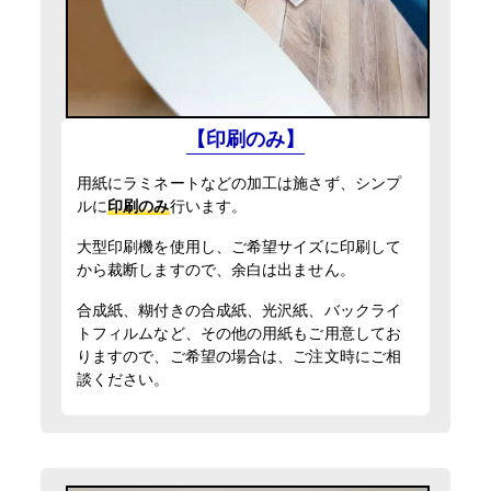
激安便
13時までの入稿・校了で当日発送
円
通常便
入稿・校了から3時間（要確認）
【印刷のみ】
円
特急便
用紙にラミネートなどの加工は施さず、シンプ
ルに
印刷のみ
行います。
大型印刷機を使用し、ご希望サイズに印刷して
から裁断しますので、余白は出ません。
合成紙、糊付きの合成紙、光沢紙、バックライ
トフィルムなど、その他の用紙もご用意してお
りますので、ご希望の場合は、ご注文時にご相
談ください。