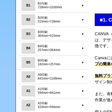
B1印刷
B1
728mm×1030mm
B2印刷
■1.
B2
515mm×728mm
B3印刷
CANV
B3
364mm×515mm
は、デザ
徴です。
B4印刷
B4
257mm×364mm
Canva
B5印刷
B5
プの簡単
182mm×257mm
A0印刷
無料プラ
A0
841mm×1189mm
ザイン制
A1印刷
A1
594mm×841mm
また、有
作業が進
A2印刷
A2
420mm×594mm
個人のS