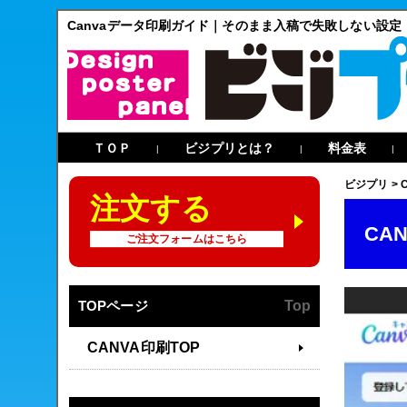
Canvaデータ印刷ガイド｜そのまま入稿で失敗しない設定
ＴＯＰ
ビジプリとは？
料金表
|
|
|
ビジプリ
>
注文する
CA
ご注文フォームはこちら
TOPページ
Top
CANVA印刷TOP