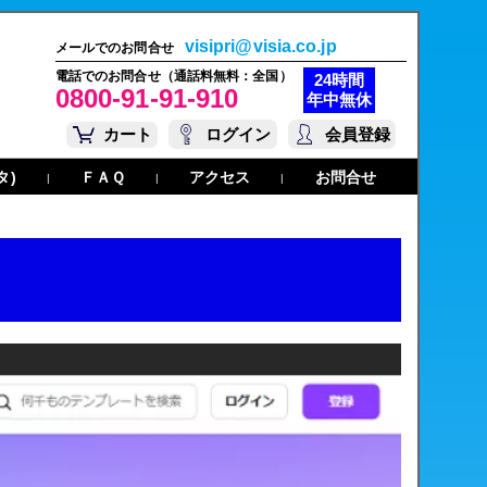
visipri@visia.co.jp
メールでのお問合せ
電話でのお問合せ（通話料無料：全国）
24時間
0800-91-91-910
年中無休
カート
ログイン
会員登録
タ)
ＦＡＱ
アクセス
お問合せ
|
|
|