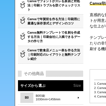
Canvaでフォントがズレる原因と対処
Canva
法｜印刷トラブルを防ぐチェックリス
ト
直感的な
Canvaで年賀状を作る方法｜印刷用に
トが用意
最適な保存形式とデザインのコツ
な仕上が
Canva無料テンプレートで名刺を作成
する方法｜印刷会社に入稿できるデー
テンプレ
タの作り方
たりの非
刷する機
Canvaで飲食店メニュー表を作る方法
｜印刷対応のレイアウトと無料テンプ
レ紹介
その他商品
1. Ca
サイズから選ぶ
Size
2. C
3. Ca
B0印刷
4. Ca
B0
1030mm×1456mm