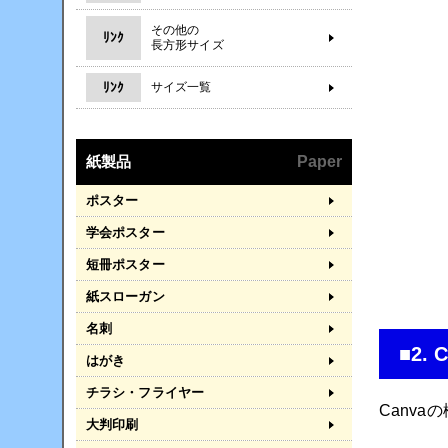
その他の
ﾘﾝｸ
長方形サイズ
ﾘﾝｸ
サイズ一覧
紙製品
Paper
ポスター
学会ポスター
短冊ポスター
紙スローガン
名刺
■2
はがき
チラシ・フライヤー
Canv
大判印刷