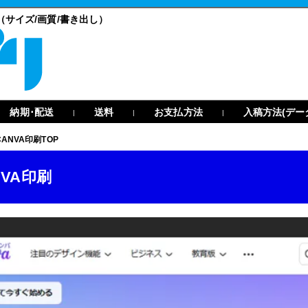
（サイズ/画質/書き出し）
納期･配送
送料
お支払方法
入稿方法(デー
|
|
|
CANVA印刷TOP
NVA印刷