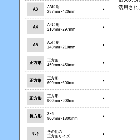
A3印刷
活用され
A3
297mm×420mm
A4印刷
A4
210mm×297mm
A5印刷
A5
148mm×210mm
正方形
正方形
450mm×450mm
正方形
正方形
600mm×600mm
正方形
正方形
900mm×900mm
3×6
長方形
900mm×1800mm
その他の
ﾘﾝｸ
正方形サイズ