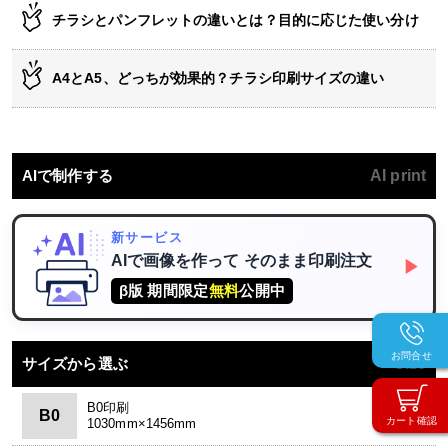
チラシとパンフレットの違いとは？目的に応じた使い分け
A4とA5、どっちが効果的？チラシ印刷サイズの違い
AIで制作する
AI print
新サービス
AIで画像を作って
そのまま印刷注文
▶
β版 期間限定
無料
公開中
お問合せ
サイズから選ぶ
Size
B0印刷
B0
カート確認
1030mm×1456mm