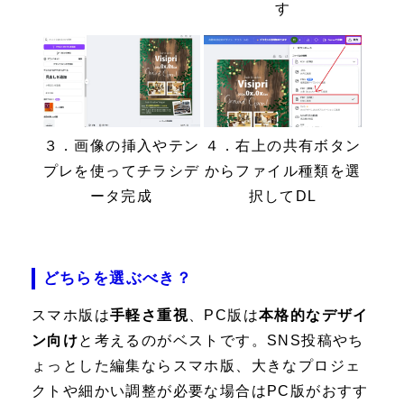
す
３．画像の挿入やテン
４．右上の共有ボタン
プレを使ってチラシデ
からファイル種類を選
ータ完成
択してDL
どちらを選ぶべき？
スマホ版は
手軽さ重視
、PC版は
本格的なデザイ
ン向け
と考えるのがベストです。SNS投稿やち
ょっとした編集ならスマホ版、大きなプロジェ
クトや細かい調整が必要な場合はPC版がおすす