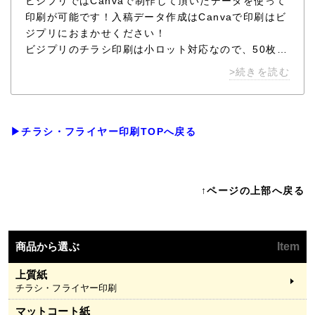
ビジプリではCanvaで制作して頂いたデータを使って
印刷が可能です！入稿データ作成はCanvaで印刷はビ
ジプリにおまかせください！
ビジプリのチラシ印刷は小ロット対応なので、50枚か
ら注文可能です。
>続きを読む
最新のオンデマンド印刷機で印刷しますので、色鮮や
かで高品質なチラシをお届けします。
▶チラシ・フライヤー印刷TOPへ戻る
↑ページの上部へ戻る
商品から選ぶ
Item
上質紙
チラシ・フライヤー印刷
マットコート紙