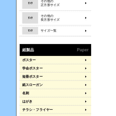
その他の
ﾘﾝｸ
正方形サイズ
その他の
ﾘﾝｸ
長方形サイズ
サイズ一覧
ﾘﾝｸ
紙製品
Paper
ポスター
学会ポスター
短冊ポスター
紙スローガン
名刺
はがき
チラシ・フライヤー