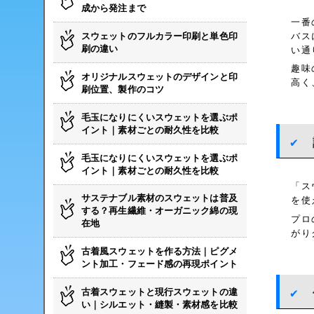
成から発注まで
一番
スウェットのフルカラー印刷と単色印
バス
刷の違い
い通
趣味
オリジナルスウェットのデザインと印
高く
刷位置、製作のコツ
毛玉になりにくいスウェットを選ぶポ
イント｜素材ごとの耐久性を比較
毛玉になりにくいスウェットを選ぶポ
イント｜素材ごとの耐久性を比較
「ス
サステナブル素材のスウェットは普及
を使
する？再生繊維・オーガニック綿の現
プロ
在地
がり
古着風スウェットを作る方法｜ピグメ
ント加工・フェード感の再現ポイント
古着スウェットと現行スウェットの違
い｜シルエット・縫製・素材感を比較