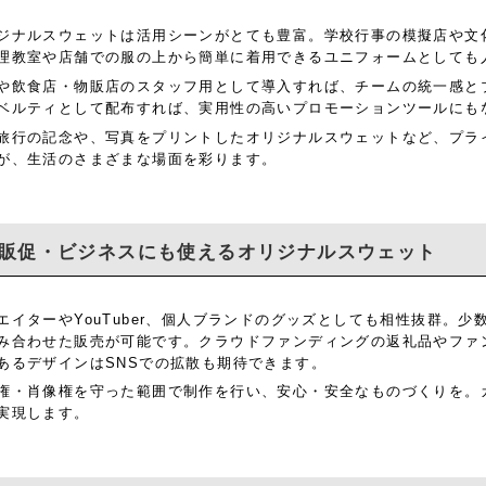
ジナルスウェットは活用シーンがとても豊富。学校行事の模擬店や文
理教室や店舗での服の上から簡単に着用できるユニフォームとしても
や飲食店・物販店のスタッフ用として導入すれば、チームの統一感と
ベルティとして配布すれば、実用性の高いプロモーションツールにも
旅行の記念や、写真をプリントしたオリジナルスウェットなど、プラ
が、生活のさまざまな場面を彩ります。
販促・ビジネスにも使えるオリジナルスウェット
エイターやYouTuber、個人ブランドのグッズとしても相性抜群。
み合わせた販売が可能です。クラウドファンディングの返礼品やファ
あるデザインはSNSでの拡散も期待できます。
権・肖像権を守った範囲で制作を行い、安心・安全なものづくりを。
実現します。