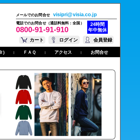
visipri@visia.co.jp
メールでのお問合せ
電話でのお問合せ（通話料無料：全国）
24時間
0800-91-91-910
年中無休
カート
ログイン
会員登録
タ)
ＦＡＱ
アクセス
お問合せ
|
|
|