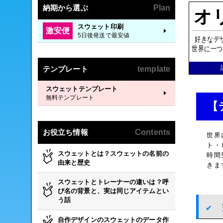
納期から選ぶ
Plan
オ
スウェット印刷
激安便
5日後発送で最安値
好きなデ
世界に一つ
テンプレート
template
スウェットテンプレート
無料テンプレート
【
お役立ち情報
Contents
世界
ト・
スウェットとは？スウェットの名前の
時間
由来と歴史
きま
スウェットとトレーナーの違いは？呼
び名の背景と、実は同じアイテムとい
う話
自作デザインのスウェットのデータ作