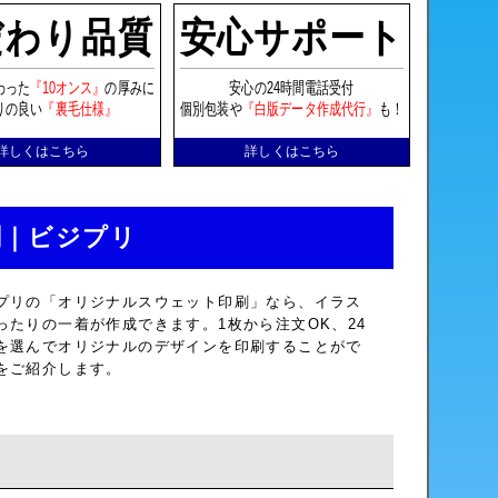
だわり品質
安心サポート
わった
『10オンス』
の厚みに
安心の24時間電話受付
りの良い
『裏毛仕様』
個別包装や
『白版データ作成代行』
も！
詳しくはこちら
詳しくはこちら
刷｜ビジプリ
プリの「オリジナルスウェット印刷」なら、イラス
たりの一着が作成できます。1枚から注文OK、24
を選んでオリジナルのデザインを印刷することがで
をご紹介します。