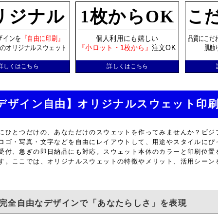
リジナル
1枚からOK
こ
ザインを
『自由に印刷』
個人利用にも嬉しい
品質にこだ
のオリジナルスウェット
『小ロット・1枚から』
注文OK
肌触
詳しくはこちら
詳しくはこちら
デザイン自由】オリジナルスウェット印
にひとつだけの、あなただけのスウェットを作ってみませんか？ビジ
ロゴ・写真・文字などを自由にレイアウトして、用途やスタイルにぴっ
受付、急ぎの即日納品にも対応。スウェット本体のカラーと印刷位置
す。ここでは、オリジナルスウェットの特徴やメリット、活用シーン
完全自由なデザインで「あなたらしさ」を表現