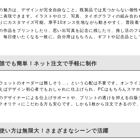
の魅力は、デザインが完全自由なこと。既製品では見つからない個性
に表現できます。イラストやロゴ、写真、タイポグラフィの組み合わ
りにカスタマイズ可能。厚手10オンス生地ながら動きやすく、普段
の作品をプリントしたり、思い出写真を記念に残したり、推し活のフ
、毎日使いたくなる一枚に。自分用はもちろん、ギフトや記念品とし
誰でも簡単！ネット注文で手軽に制作
ウェットのオーダーは難しそう…」という心配は不要です。オンライ
えばデザイン初心者でもおしゃれに仕上げられ、PCはもちろんスマ
のデザイナーによる仕上げサポートや、プリントの透けを抑える白版
クオリティにこだわる方も安心です。しかも1枚から注文できるので
使い方は無限大！さまざまなシーンで活躍