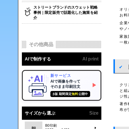
ストリートブランドのスウェット戦略
オリ
事例｜限定販売で話題化した施策を紹
お料
介
企業
やノ
家族
一枚
その他商品
AIで制作する
AI print
新サービス
AIで画像を作って
クリ
▶
そのまま印刷注文
と組
β版 期間限定
無料
公開中
ジ性
著作
布が
サイズから選ぶ
Size
B0印刷
B0