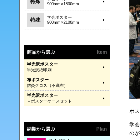
特殊
900mm×1800mm
学会ポスター
特殊
900mm×2100mm
商品から選ぶ
Item
半光沢ポスター
半光沢紙印刷
布ポスター
防炎クロス（不織布）
半光沢ポスター
＋ポスターケースセット
ポス
学
納期から選ぶ
Plan
の