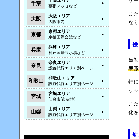
千葉エリア
ケ
千葉
幕張メッセなど
ま
大阪エリア
大阪
大阪市内
な
京都エリア
京都
京都国際会館など
徐
兵庫エリア
兵庫
神戸国際展示場など
当
奈良エリア
奈良
表
設置代行エリア別ページ
和歌山エリア
和歌山
特
設置代行エリア別ページ
ッ
宮城エリア
宮城
仙台市(市街地)
ま
山梨エリア
山梨
化
設置代行エリア別ページ
研