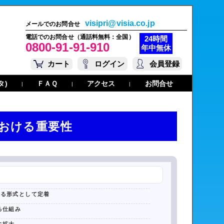
visipri@visia.co.jp
メールでのお問合せ
電話でのお問合せ（通話料無料：全国）
24時間
0800-91-91-910
年中無休
カート
ログイン
会員登録
タ)
ＦＡＱ
アクセス
お問合せ
|
|
|
おける重要性
める形式として定着
る仕組み