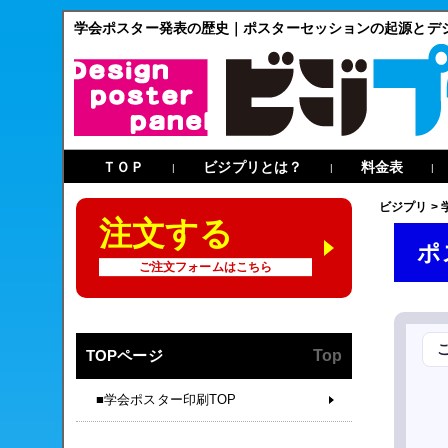
学会ポスター発表の歴史｜ポスターセッションの起源とデ
ＴＯＰ
ビジプリとは？
料金表
|
|
|
ビジプリ
>
注文する
ポ
ご注文フォームはこちら
TOPページ
Top
■学会ポスター印刷TOP