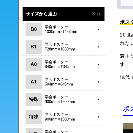
サイズから選ぶ
Size
ポス
学会ポスター
B0
1030mm×1456mm
20
れな
学会ポスター
B1
728mm×1030mm
若手
学会ポスター
A0
す。
840mm×1189mm
現代
学会ポスター
A1
594mm×840mm
学会ポスター
特殊
900mm×1200mm
ポ
学会ポスター
特殊
900mm×1500mm
学会ポスター