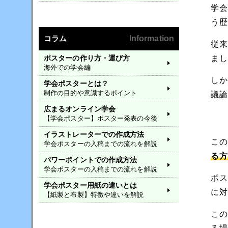
学
う
コラム
Information
従
ポスターの作り方・運び方
ま
海外での学会編
し
学会ポスターとは？
制作の目的や意識するポイント
議
広まるオンライン学会
【学会ポスター】ポスター発表の今後
イラストレーターでの作成方法
こ
学会ポスターの入稿までの流れを解説
る
パワーポイントでの作成方法
学会ポスターの入稿までの流れを解説
ポ
学会ポスター用紙の違いとは
に
【紙製と布製】特徴や違いを解説
こ