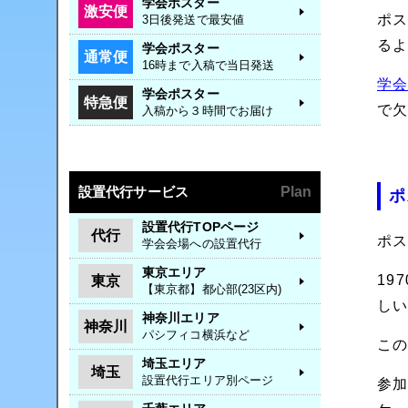
学会ポスター
激安便
ポ
3日後発送で最安値
る
学会ポスター
通常便
16時まで入稿で当日発送
学
学会ポスター
特急便
で
入稿から３時間でお届け
設置代行サービス
Plan
ポ
設置代行TOPページ
代行
ポ
学会会場への設置代行
東京エリア
19
東京
【東京都】都心部(23区内)
し
神奈川エリア
神奈川
パシフィコ横浜など
こ
埼玉エリア
埼玉
設置代行エリア別ページ
参