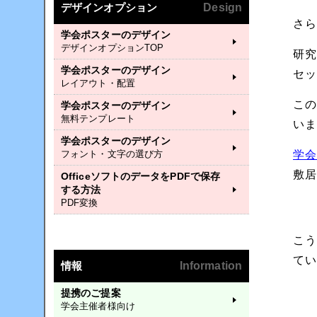
デザインオプション
Design
さ
学会ポスターのデザイン
デザインオプションTOP
研
学会ポスターのデザイン
セ
レイアウト・配置
こ
学会ポスターのデザイン
無料テンプレート
い
学会ポスターのデザイン
フォント・文字の選び方
学
敷
OfficeソフトのデータをPDFで保存
する方法
PDF変換
こ
て
情報
Information
提携のご提案
学会主催者様向け