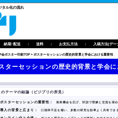
ジタル化の流れ
納期･配送
送料
お支払方法
入稿方法(デー
|
|
|
学会ポスター印刷TOP
>
ポスターセッションの歴史的背景と学会における重要性
スターセッションの歴史的背景と学会に
このテーマの結論（ビジプリの所見）
ポスターセッションの重要性：
発表機会を広げ、対話で理解と交流を深
導入の背景と広まり：
口頭枠不足を補い、多数の研究を効率よく共有でき
オンライン化と今後：