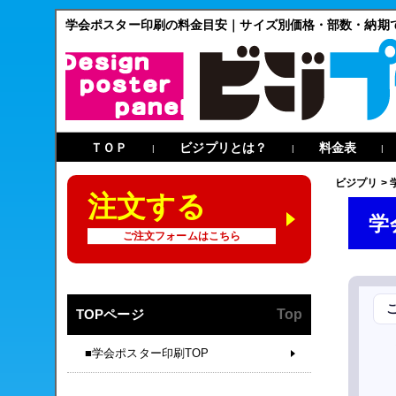
学会ポスター印刷の料金目安｜サイズ別価格・部数・納期
ＴＯＰ
ビジプリとは？
料金表
|
|
|
ビジプリ
>
注文する
学
ご注文フォームはこちら
TOPページ
Top
■学会ポスター印刷TOP