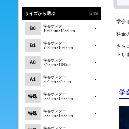
サイズから選ぶ
Size
学会
学会ポスター
B0
1030mm×1456mm
料金
学会ポスター
B1
さら
728mm×1030mm
トし
学会ポスター
A0
840mm×1189mm
学会ポスター
A1
594mm×840mm
学
学会ポスター
特殊
900mm×1200mm
学会ポスター
特殊
900mm×1500mm
学会ポスター