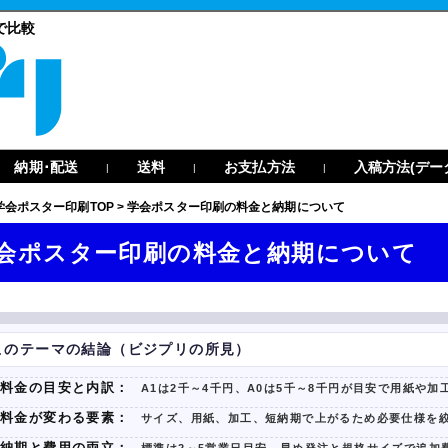
で比較
納期･配送
送料
お支払方法
入稿方法(デー
|
|
|
学会ポスター印刷TOP
>
学会ポスター印刷の料金と納期について
会ポスター印刷の料金と納期について
このテーマの結論（ビジプリの所見）
料金の目安と内訳：
A1は2千～4千円、A0は5千～8千円が目安で用紙や加
料金が変わる要素：
サイズ、用紙、加工、短納期で上がるため必要仕様を
納期と費用の両立：