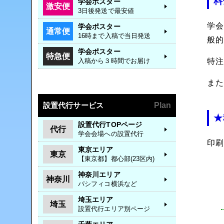
料
学会ポスター
激安便
3日後発送で最安値
学会
学会ポスター
通常便
16時まで入稿で当日発送
般
学会ポスター
特急便
入稿から３時間でお届け
特
ま
設置代行サービス
Plan
★
設置代行TOPページ
代行
学会会場への設置代行
印
東京エリア
東京
【東京都】都心部(23区内)
神奈川エリア
神奈川
パシフィコ横浜など
埼玉エリア
埼玉
設置代行エリア別ページ