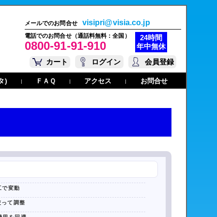
visipri@visia.co.jp
メールでのお問合せ
電話でのお問合せ（通話料無料：全国）
24時間
0800-91-91-910
年中無休
カート
ログイン
会員登録
タ)
ＦＡＱ
アクセス
お問合せ
|
|
|
工で変動
絞って調整