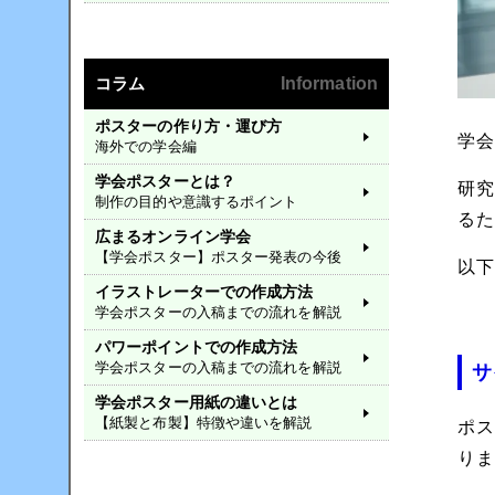
コラム
Information
ポスターの作り方・運び方
学
海外での学会編
学会ポスターとは？
研
制作の目的や意識するポイント
る
広まるオンライン学会
【学会ポスター】ポスター発表の今後
以
イラストレーターでの作成方法
学会ポスターの入稿までの流れを解説
パワーポイントでの作成方法
学会ポスターの入稿までの流れを解説
サ
学会ポスター用紙の違いとは
【紙製と布製】特徴や違いを解説
ポ
り