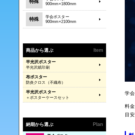
特殊
900mm×1800mm
学会ポスター
特殊
900mm×2100mm
商品から選ぶ
Item
半光沢ポスター
半光沢紙印刷
布ポスター
防炎クロス（不織布）
半光沢ポスター
学
＋ポスターケースセット
料
目
納期から選ぶ
Plan