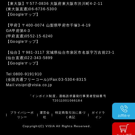
【東大阪】〒577-0836 大阪府東大阪市渋川町4-2-11
(東大阪直通)06-6736-5300
【Googleマップ】
【甲府】〒400-0074 山梨県甲府市千塚3-4-19
GA甲府第4-3
(甲府直通)0552-15-6240
【Googleマップ】
【仙台】〒981-3117 宮城県仙台市泉区市名坂字万吉前23-1
(仙台直通)022-343-5899
【Googleマップ】
Tel:0800-9191910
(全国共通フリーコール)/Fax:03-5304-8315
Mail:visipri@visia.co.jp
「インボイス制度」適格請求書発行事業者登録番号
T2011001066184
プライバシーポ
運営会
特定商取引法に基づ
ガイドラ
|
|
|
|
お問合せ
リシー
社
く表記
イン
Copyright(C) VISIA All Rights Reserved.