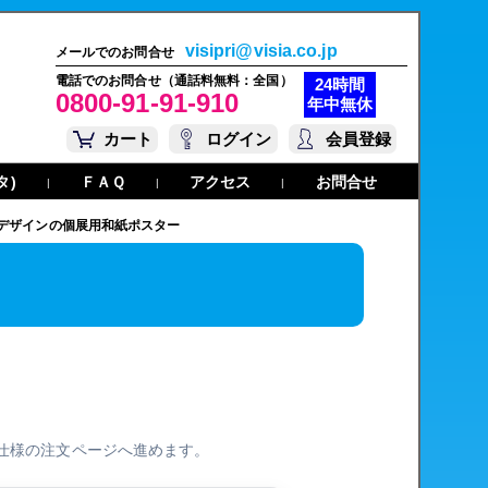
visipri@visia.co.jp
メールでのお問合せ
電話でのお問合せ（通話料無料：全国）
24時間
0800-91-91-910
年中無休
カート
ログイン
会員登録
タ)
ＦＡＱ
アクセス
お問合せ
|
|
|
デザインの個展用和紙ポスター
仕様の注文ページへ進めます。