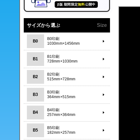
β版 期間限定
無料
公開中
サイズから選ぶ
Size
B0印刷
B0
1030mm×1456mm
B1印刷
B1
728mm×1030mm
B2印刷
B2
515mm×728mm
B3印刷
B3
364mm×515mm
B4印刷
B4
257mm×364mm
B5印刷
B5
182mm×257mm