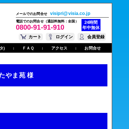
visipri@visia.co.jp
メールでのお問合せ
電話でのお問合せ（通話料無料：全国）
24時間
0800-91-91-910
年中無休
カート
ログイン
会員登録
タ)
ＦＡＱ
アクセス
お問合せ
|
|
|
たやま苑 様