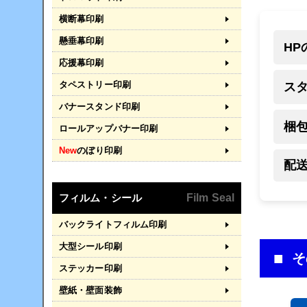
横断幕印刷
懸垂幕印刷
HP
応援幕印刷
タペストリー印刷
ス
バナースタンド印刷
梱
ロールアップバナー印刷
New
のぼり印刷
配
フィルム・シール
Film Seal
バックライトフィルム印刷
大型シール印刷
そ
ステッカー印刷
壁紙・壁面装飾