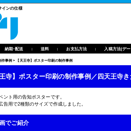
/サインの仕様
納期･配送
送料
お支払方法
入稿方法(デー
|
|
|
制作事例
>
【天王寺】ポスター印刷の制作事例
王寺】ポスター印刷の制作事例／四天王寺き
ベント用の告知ポスターです。
広告用で2種類のサイズで作成しました。
画でご紹介