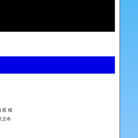
苑 様
天王寺