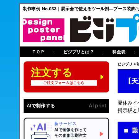
制作事例 No.033｜展示会で使えるツール例—ブース装飾
ＴＯＰ
ビジプリとは？
料金表
|
|
|
ビジプリ
>
注文する
【天
ご注文フォームはこちら
夏休みイ
AIで制作する
AI print
掲示板と
新サービス
動
AIで画像を作って
▶
そのまま印刷注文