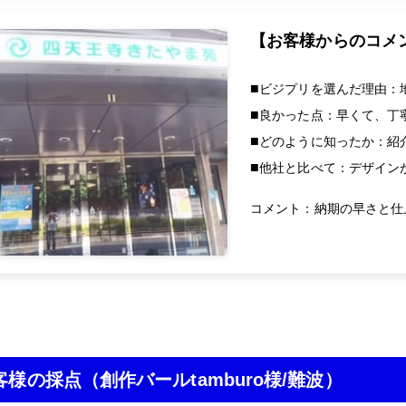
【お客様からのコメ
ビジプリを選んだ理由：
良かった点：早くて、丁
どのように知ったか：紹
他社と比べて：デザイン
コメント：納期の早さと仕
お客様の採点
（創作バールtamburo様/難波）