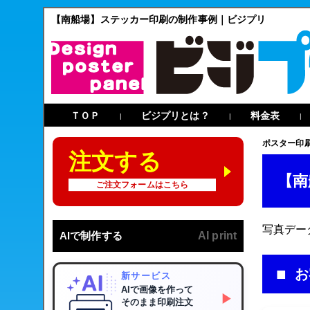
【南船場】ステッカー印刷の制作事例｜ビジプリ
ＴＯＰ
ビジプリとは？
料金表
|
|
|
ポスター印
注文する
【南
ご注文フォームはこちら
写真デー
AIで制作する
AI print
お
新サービス
AIで画像を作って
▶
そのまま印刷注文