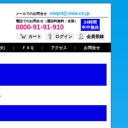
visipri@visia.co.jp
メールでのお問合せ
電話でのお問合せ（通話料無料：全国）
24時間
0800-91-91-910
年中無休
カート
ログイン
会員登録
タ)
ＦＡＱ
アクセス
お問合せ
|
|
|
。