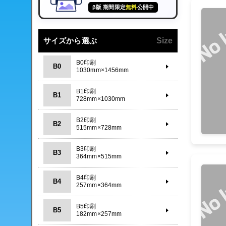
β版 期間限定
無料
公開中
サイズから選ぶ
Size
B0印刷
B0
1030mm×1456mm
B1印刷
B1
728mm×1030mm
B2印刷
B2
515mm×728mm
B3印刷
B3
364mm×515mm
B4印刷
B4
257mm×364mm
B5印刷
B5
182mm×257mm