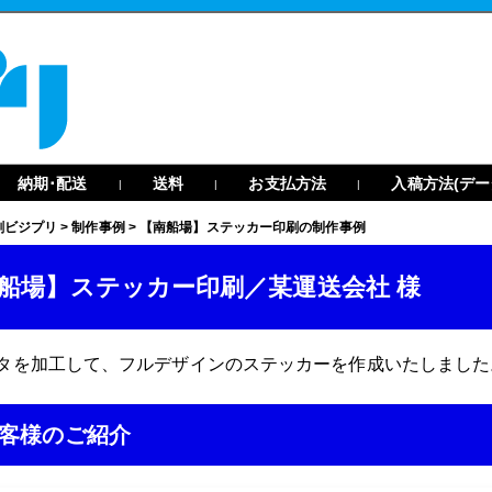
納期･配送
送料
お支払方法
入稿方法(デー
|
|
|
刷ビジプリ
>
制作事例
>
【南船場】ステッカー印刷の制作事例
船場】ステッカー印刷／某運送会社 様
タを加工して、フルデザインのステッカーを作成いたしました
客様のご紹介