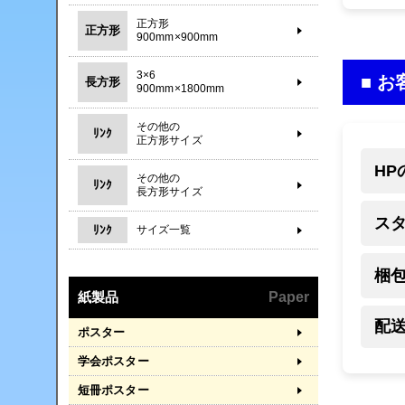
正方形
正方形
900mm×900mm
3×6
■ 
長方形
900mm×1800mm
その他の
ﾘﾝｸ
正方形サイズ
H
その他の
ﾘﾝｸ
長方形サイズ
ス
ﾘﾝｸ
サイズ一覧
梱
紙製品
Paper
配
ポスター
学会ポスター
短冊ポスター