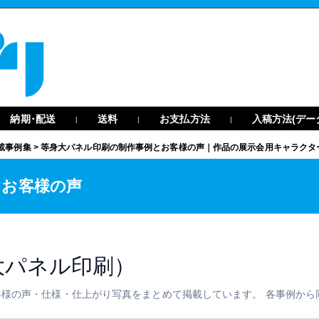
納期･配送
送料
お支払方法
入稿方法(デー
|
|
|
載事例集
>
等身大パネル印刷の制作事例とお客様の声｜作品の展示会用キャラクタ
とお客様の声
大パネル印刷）
様の声・仕様・仕上がり写真をまとめて掲載しています。 各事例から