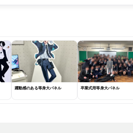
躍動感のある等身大パネル
卒業式用等身大パネル