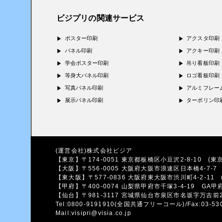
ビジプリの関連サービス
ポスター印刷
アクスタ印刷
パネル印刷
アクキー印刷
学会ポスター印刷
吊り看板印刷
等身大パネル印刷
ロゴ看板印刷
写真パネル印刷
アルミフレー
展示パネル印刷
ターポリン印
(運営会社)株式会社ビジア
【東京】〒174-0051 東京都板橋区小豆沢2-8-10
(東京
【大阪】〒556-0005 大阪府大阪市浪速区日本橋4-7-
【東大阪】〒577-0836 大阪府東大阪市渋川町4-2-11
【甲府】〒400-0074 山梨県甲府市千塚3-4-19
GA甲
【仙台】〒981-3117 宮城県仙台市泉区市名坂字万吉前
Tel:0800-9191910
(全国共通フリーコール)/Fax:03-530
Mail:visipri@visia.co.jp