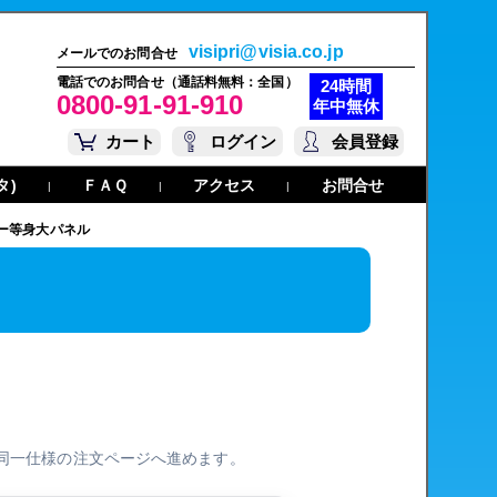
visipri@visia.co.jp
メールでのお問合せ
電話でのお問合せ（通話料無料：全国）
24時間
0800-91-91-910
年中無休
カート
ログイン
会員登録
タ)
ＦＡＱ
アクセス
お問合せ
|
|
|
ー等身大パネル
同一仕様の注文ページへ進めます。