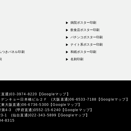
病院ポスター印刷
飲食店ポスター印刷
パチンコポスター印刷
ナイト系ポスター印刷
ムつきパネル印刷
和紙ポスター印刷
刷
名刺印刷
直通)03-3974-8220
【Googleマップ】
7
デンキョー日本橋ビル２Ｆ
(大阪直通)06-6533-7188
【Googleマップ】
(東大阪直通)06-6736-5300
【Googleマップ】
府第4-3
(甲府直通)0552-15-6240
【Googleマップ】
23-1
(仙台直通)022-343-5899
【Googleマップ】
4-8315