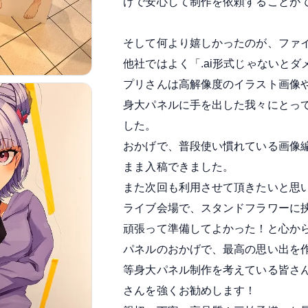
げで安心して制作を依頼することが
そして何より嬉しかったのが、ファ
他社ではよく「.ai形式じゃないと
プリさんは高解像度のイラスト画像や
身大パネルに手を出した我々にとっ
した。
おかげで、普段使い慣れている画像
まま入稿できました。
また次回も利用させて頂きたいと思
ライブ会場で、スタンドフラワーに
頑張って準備してよかった！と心か
パネルのおかげで、最高の思い出を
等身大パネル制作を考えている皆さ
さんを強くお勧めします！