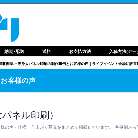
納期･配送
送料
お支払方法
入稿方法(デー
|
|
|
載事例集
>
等身大パネル印刷の制作事例とお客様の声｜ライブイベント会場に設置
とお客様の声
大パネル印刷）
様の声・仕様・仕上がり写真をまとめて掲載しています。 各事例から