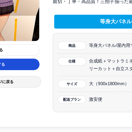
親切・丁寧・高品質！三拍子揃った
等身大パネル
等身大パネル/屋内用
商品
る
合成紙＋マットラミ
仕様
する
リーカット＋自立スタ
ジに戻る
大（900x1800mm）
サイズ
激安便
配送プラン