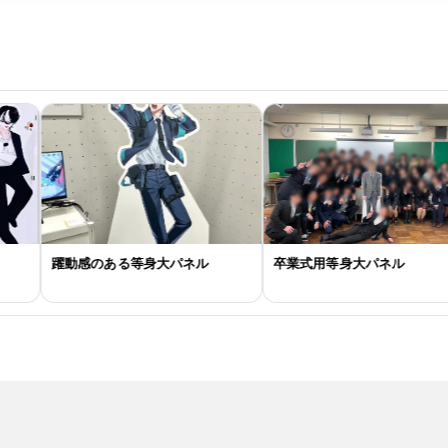
躍動感のある等身大パネル
卒業式用等身大パネル