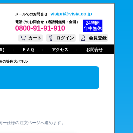
visipri@visia.co.jp
メールでのお問合せ
電話でのお問合せ（通話料無料：全国）
24時間
0800-91-91-910
年中無休
カート
ログイン
会員登録
タ)
ＦＡＱ
アクセス
お問合せ
|
|
|
用の等身大パネル
同一仕様の注文ページへ進めます。