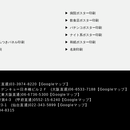
病院ポスター印刷
飲食店ポスター印刷
パチンコポスター印刷
ナイト系ポスター印刷
ムつきパネル印刷
和紙ポスター印刷
刷
名刺印刷
直通)03-3974-8220
【Googleマップ】
7
デンキョー日本橋ビル２Ｆ
(大阪直通)06-6533-7188
【Googleマップ】
(東大阪直通)06-6736-5300
【Googleマップ】
府第4-3
(甲府直通)0552-15-6240
【Googleマップ】
23-1
(仙台直通)022-343-5899
【Googleマップ】
4-8315