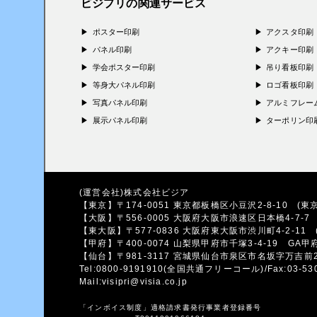
ビジプリの関連サービス
ポスター印刷
アクスタ印刷
パネル印刷
アクキー印刷
学会ポスター印刷
吊り看板印刷
等身大パネル印刷
ロゴ看板印刷
写真パネル印刷
アルミフレー
展示パネル印刷
ターポリン印
(運営会社)株式会社ビジア
【東京】〒174-0051 東京都板橋区小豆沢2-8-10
(東京
【大阪】〒556-0005 大阪府大阪市浪速区日本橋4-7-
【東大阪】〒577-0836 大阪府東大阪市渋川町4-2-11
【甲府】〒400-0074 山梨県甲府市千塚3-4-19
GA甲
【仙台】〒981-3117 宮城県仙台市泉区市名坂字万吉前
Tel:0800-9191910
(全国共通フリーコール)/Fax:03-530
Mail:visipri@visia.co.jp
「インボイス制度」適格請求書発行事業者登録番号