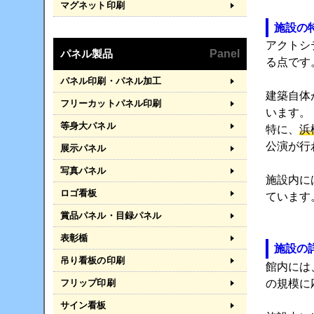
マグネット印刷
施設の
アクトシ
パネル製品
Panel
る点です
パネル印刷・パネル加工
建築自体
フリーカットパネル印刷
います。
等身大パネル
特に、
浜
公演が行
展示パネル
写真パネル
施設内に
ロゴ看板
ています
賞品パネル・目録パネル
表彰楯
施設の
吊り看板の印刷
館内には
の規模に
フリップ印刷
サイン看板