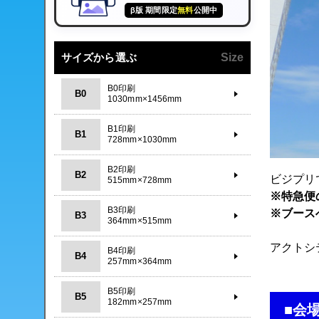
β版 期間限定
無料
公開中
サイズから選ぶ
Size
B0印刷
B0
1030mm×1456mm
B1印刷
B1
728mm×1030mm
B2印刷
B2
ビジプリ
515mm×728mm
※特急便
B3印刷
※ブース
B3
364mm×515mm
アクトシ
B4印刷
B4
257mm×364mm
B5印刷
B5
182mm×257mm
■会