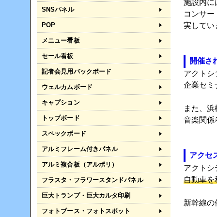
施設内に
SNSパネル
コンサー
実してい
POP
メニュー看板
セール看板
開催さ
記者会見用バックボード
アクトシ
企業セミ
ウェルカムボード
キャプション
また、浜
トップボード
音楽関係
スペックボード
アルミフレーム付きパネル
アクセ
アルミ複合板（アルポリ）
アクトシ
自動車を
フラスタ・フラワースタンドパネル
巨大トランプ・巨大カルタ印刷
新幹線の
フォトブース・フォトスポット