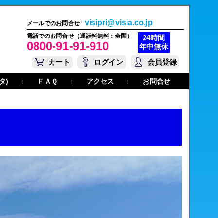
visipri@visia.co.jp
メールでのお問合せ
電話でのお問合せ（通話料無料：全国）
24時間
0800-91-91-910
年中無休
カート
ログイン
会員登録
タ)
ＦＡＱ
アクセス
お問合せ
|
|
|
】