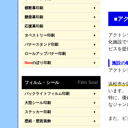
横断幕印刷
懸垂幕印刷
■ア
応援幕印刷
アクトシテ
タペストリー印刷
化施設で
バナースタンド印刷
ビスを提
ロールアップバナー印刷
施設の
New
のぼり印刷
アクトシ
フィルム・シール
Film Seal
浜松市が
います。
バックライトフィルム印刷
特に、優
大型シール印刷
なジャン
ステッカー印刷
また、ビ
壁紙・壁面装飾