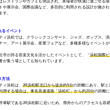
はレストランやカフェも併設され、来場者が快適に過ごせる環
トや展示会、国際会議など、多目的に利用される設計が施され
ます。
れるイベント
ティ浜松では、クラシックコンサート、ジャズ、ポップス、演
ナー、アート展示会、産業フェアなど、多種多様なイベントが
松市が誇る音楽文化を活かしたイベントとして、「
浜松国際ピ
者が集う場としても知られています。
ス方法
ティ浜松は、
JR浜松駅北口から徒歩約5分
の距離にあり、駅と
利用する場合は、東名高速道路「浜松IC」から約20分
の距離
停車駅であるJR浜松駅に近いため、県外からのアクセスも容