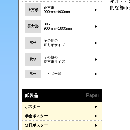
紹介：ア
的な都市
正方形
正方形
900mm×900mm
3×6
長方形
900mm×1800mm
その他の
ﾘﾝｸ
正方形サイズ
その他の
ﾘﾝｸ
長方形サイズ
ﾘﾝｸ
サイズ一覧
紙製品
Paper
ポスター
学会ポスター
短冊ポスター