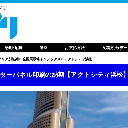
プリ
納期･配送
送料
お支払方法
入稿方法(デー
|
|
|
エリア別納期
>
全国展示場インデックス
>
アクトシティ浜松
ターパネル印刷の納期【アクトシティ浜松