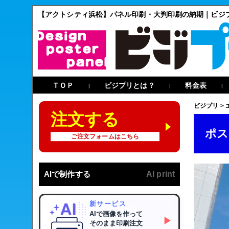
【アクトシティ浜松】パネル印刷・大判印刷の納期｜ビジ
ＴＯＰ
ビジプリとは？
料金表
|
|
|
ビジプリ
>
注文する
ポス
ご注文フォームはこちら
AIで制作する
AI print
新サービス
AIで画像を作って
▶
そのまま印刷注文