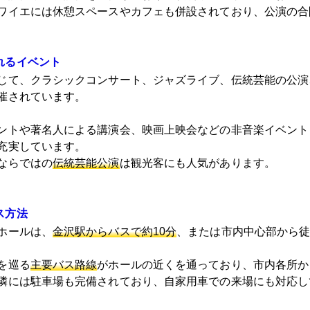
ワイエには休憩スペースやカフェも併設されており、公演の合
れるイベント
じて、クラシックコンサート、ジャズライブ、伝統芸能の公演
催されています。
ントや著名人による講演会、映画上映会などの非音楽イベント
充実しています。
ならではの
伝統芸能公演
は観光客にも人気があります。
ス方法
ホールは、
金沢駅からバスで約10分
、または市内中心部から
を巡る
主要バス路線
がホールの近くを通っており、市内各所か
隣には駐車場も完備されており、自家用車での来場にも対応し