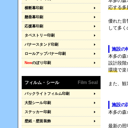
本多の森
応する多
横断幕印刷
懸垂幕印刷
優れた音
応援幕印刷
して多く
タペストリー印刷
バナースタンド印刷
施設の
ロールアップバナー印刷
本多の森
New
のぼり印刷
設計段階
環境
で楽
フィルム・シール
Film Seal
また、観
バックライトフィルム印刷
大型シール印刷
施設の
本多の森
ステッカー印刷
壁紙・壁面装飾
最新の照