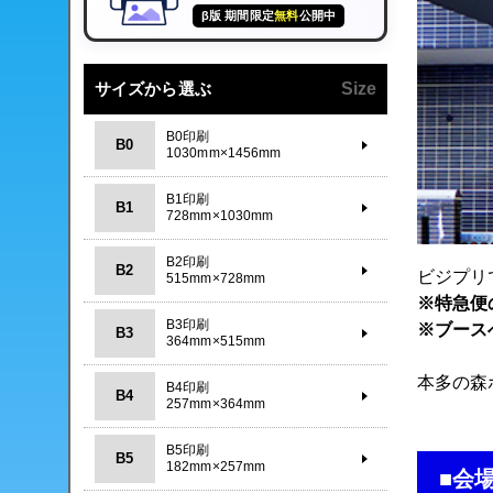
β版 期間限定
無料
公開中
サイズから選ぶ
Size
B0印刷
B0
1030mm×1456mm
B1印刷
B1
728mm×1030mm
B2印刷
B2
ビジプリ
515mm×728mm
※特急便
B3印刷
※ブース
B3
364mm×515mm
本多の森
B4印刷
B4
257mm×364mm
B5印刷
B5
182mm×257mm
■会