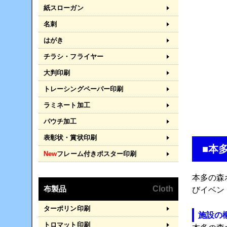
紙スローガン
名刺
はがき
チラシ・フライヤー
大判印刷
トレーシングペーパー印刷
ラミネート加工
パウチ加工
表彰状・賞状印刷
■本
New
フレーム付きポスター印刷
本多の森ホ
布製品
Cloth
びイベン
ターポリン印刷
施設の
トロマット印刷