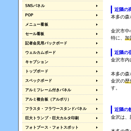
SNSパネル
近隣の
POP
本多の森
メニュー看板
金沢市中
セール看板
特に、
加
記者会見用バックボード
近隣の
ウェルカムボード
金沢市内
キャプション
トップボード
本多の森
スペックボード
金沢の
歴
す。
アルミフレーム付きパネル
アルミ複合板（アルポリ）
フラスタ・フラワースタンドパネル
近隣の
金沢は、
巨大トランプ・巨大カルタ印刷
フォトブース・フォトスポット