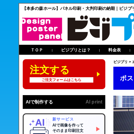
【本多の森ホール】パネル印刷・大判印刷の納期｜ビジプ
ＴＯＰ
ビジプリとは？
料金表
|
|
|
ビジプリ
>
注文する
ポス
ご注文フォームはこちら
AIで制作する
AI print
新サービス
AIで画像を作って
▶
そのまま印刷注文