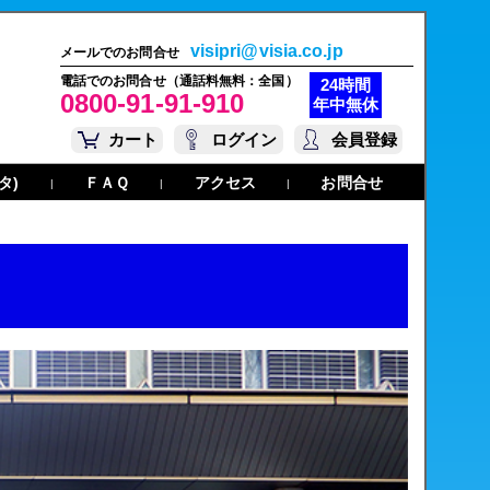
visipri@visia.co.jp
メールでのお問合せ
電話でのお問合せ（通話料無料：全国）
24時間
0800-91-91-910
年中無休
カート
ログイン
会員登録
タ)
ＦＡＱ
アクセス
お問合せ
|
|
|