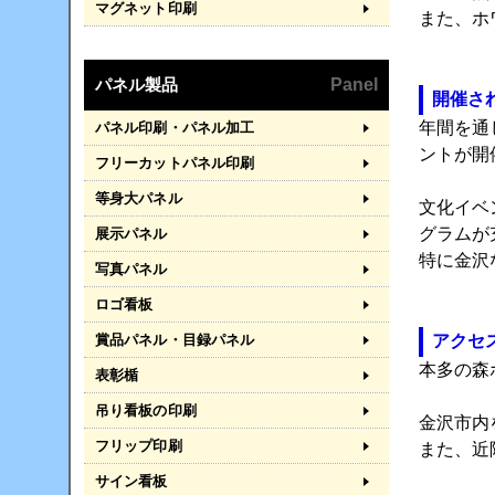
マグネット印刷
また、ホ
パネル製品
Panel
開催さ
年間を通
パネル印刷・パネル加工
ントが開
フリーカットパネル印刷
等身大パネル
文化イベ
グラムが
展示パネル
特に金沢
写真パネル
ロゴ看板
賞品パネル・目録パネル
アクセ
本多の森
表彰楯
吊り看板の印刷
金沢市内
フリップ印刷
また、近
サイン看板