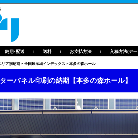
リ
納期･配送
送料
お支払方法
入稿方法(デー
|
|
|
エリア別納期
>
全国展示場インデックス
>
本多の森ホール
ターパネル印刷の納期【本多の森ホール】