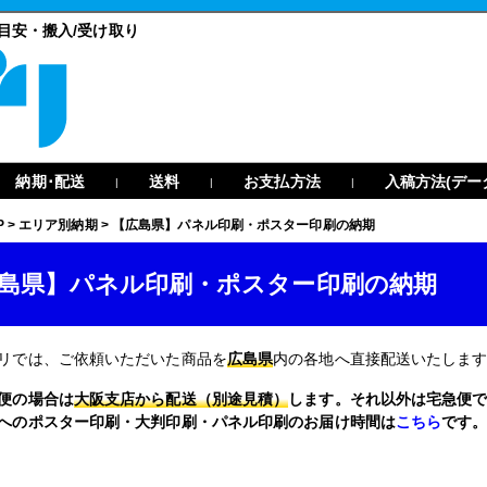
目安・搬入/受け取り
納期･配送
送料
お支払方法
入稿方法(デー
|
|
|
P
>
エリア別納期
>
【広島県】パネル印刷・ポスター印刷の納期
島県】パネル印刷・ポスター印刷の納期
リでは、ご依頼いただいた商品を
広島県
内の各地へ直接配送いたしま
便の場合は
大阪支店から配送（別途見積）
します。それ以外は宅急便
へのポスター印刷・大判印刷・パネル印刷のお届け時間は
こちら
です