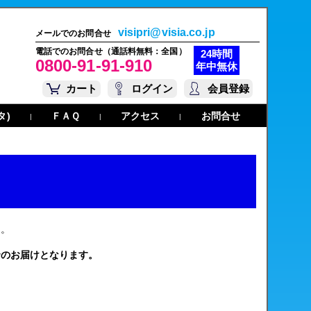
visipri@visia.co.jp
メールでのお問合せ
電話でのお問合せ（通話料無料：全国）
24時間
0800-91-91-910
年中無休
カート
ログイン
会員登録
タ)
ＦＡＱ
アクセス
お問合せ
|
|
|
す。
でのお届けとなります。
。