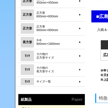
正方形
450mm×450mm
正方形
正方形
■広
600mm×600mm
正方形
正方形
入稿＆
900mm×900mm
3×6
長方形
900mm×1800mm
その他の
広
ﾘﾝｸ
正方形サイズ
その他の
ﾘﾝｸ
※申
長方形サイズ
※天
※上
ﾘﾝｸ
サイズ一覧
特急
紙製品
Paper