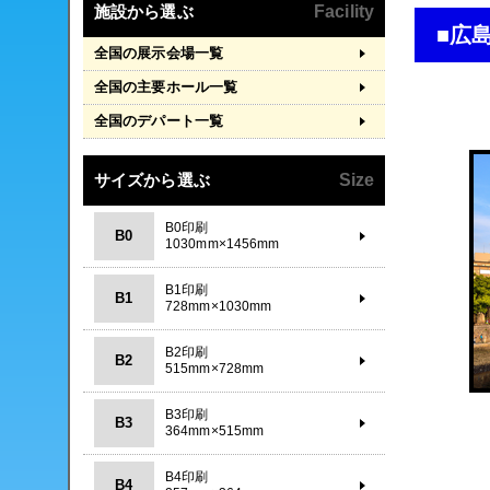
施設から選ぶ
Facility
■広
全国の展示会場一覧
全国の主要ホール一覧
全国のデパート一覧
サイズから選ぶ
Size
B0印刷
B0
1030mm×1456mm
B1印刷
B1
728mm×1030mm
B2印刷
B2
515mm×728mm
B3印刷
B3
364mm×515mm
B4印刷
B4