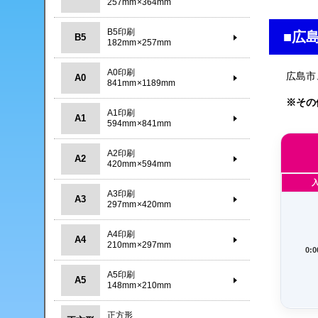
257mm×364mm
B5印刷
■広
B5
182mm×257mm
A0印刷
広島市
A0
841mm×1189mm
※その
A1印刷
A1
594mm×841mm
A2印刷
A2
420mm×594mm
A3印刷
A3
297mm×420mm
A4印刷
A4
210mm×297mm
0:
A5印刷
A5
148mm×210mm
正方形