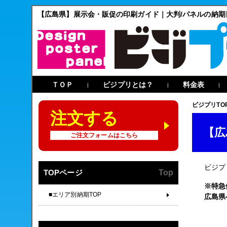
【広島県】展示会・販促の印刷ガイド｜大判/パネルの納期
ＴＯＰ
ビジプリとは？
料金表
|
|
|
ビジプリTO
注文する
【広
ご注文フォームはこちら
ビジプ
TOPページ
Top
※特急
■エリア別納期TOP
広島県