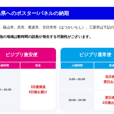
島県へのポスター/パネルの納期
、福山市、呉市、尾道市、廿日市市（はつかいちし）、三原市は下記
他の地域は数時間の誤差が発生する可能性がございます。
ビジプリ激安便
ビジプリ通常便
入稿時間
発送
入稿時間
発
当日
0:00～16:00
翌日お
3日後発送
00～24:00
4日後お届け
翌日
16:00～24:00
2日後