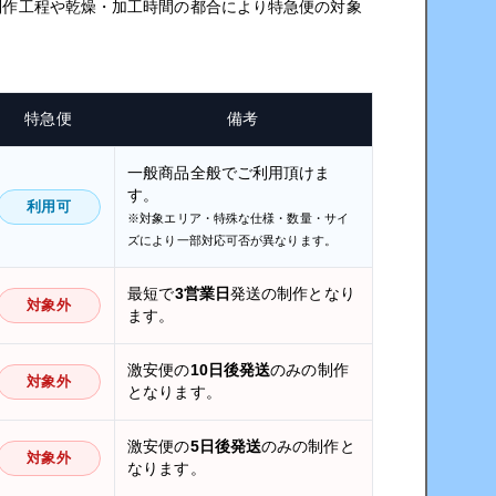
制作工程や乾燥・加工時間の都合により特急便の対象
特急便
備考
一般商品全般でご利用頂けま
す。
利用可
※対象エリア・特殊な仕様・数量・サイ
ズにより一部対応可否が異なります。
最短で
3営業日
発送の制作となり
対象外
ます。
激安便の
10日後発送
のみの制作
対象外
となります。
激安便の
5日後発送
のみの制作と
対象外
なります。