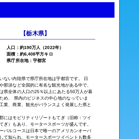
【栃木県】
人口：約190万人（2022年）
面積：約6,408平方キロ
県庁所在地：宇都宮
いない内陸県で県庁所在地は宇都宮です。 日
や那須など全国的に有名な観光地がある中で、
は県全体の人口の25％以上にあたる50万人が暮
ため、 県内のビジネスの中心地のなっていま
工業、商業、観光がバランスよく発展した県と
郡にはモビリティリゾートもてぎ（旧称：ツイ
てぎ）もあり、モータースポーツが盛んです。
ーバルコースは日本で唯一のアメリカンオーバ
して知られ、モータースポーツイベントも数多