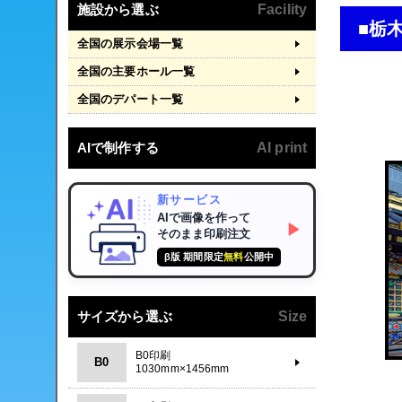
施設から選ぶ
Facility
■栃
全国の展示会場一覧
全国の主要ホール一覧
全国のデパート一覧
AIで制作する
AI print
新サービス
AIで画像を作って
▶
そのまま印刷注文
β版 期間限定
無料
公開中
サイズから選ぶ
Size
B0印刷
B0
1030mm×1456mm