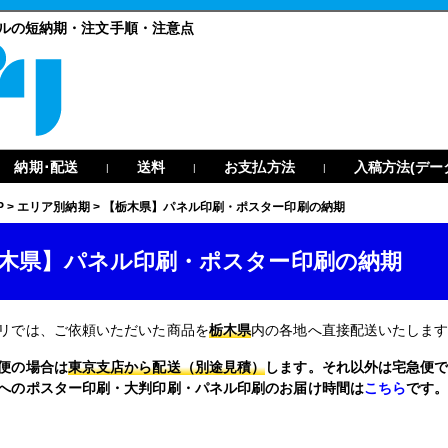
ネルの短納期・注文手順・注意点
納期･配送
送料
お支払方法
入稿方法(デー
|
|
|
P
>
エリア別納期
>
【栃木県】パネル印刷・ポスター印刷の納期
木県】パネル印刷・ポスター印刷の納期
リでは、ご依頼いただいた商品を
栃木県
内の各地へ直接配送いたしま
便の場合は
東京支店から配送（別途見積）
します。それ以外は宅急便
へのポスター印刷・大判印刷・パネル印刷のお届け時間は
こちら
です