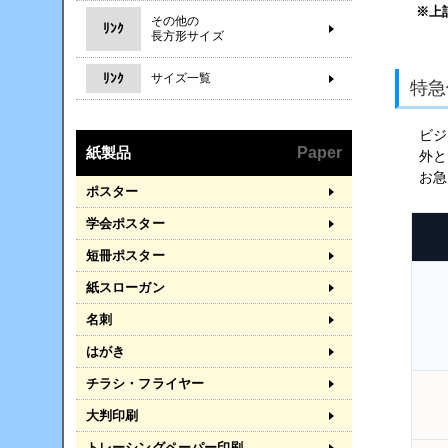
※上
その他の
ﾘﾝｸ
長方形サイズ
ﾘﾝｸ
サイズ一覧
特急
ビジ
紙製品
Paper
外と
お急
ポスター
学会ポスター
短冊ポスター
紙スローガン
名刺
はがき
チラシ・フライヤー
大判印刷
トレーシングペーパー印刷