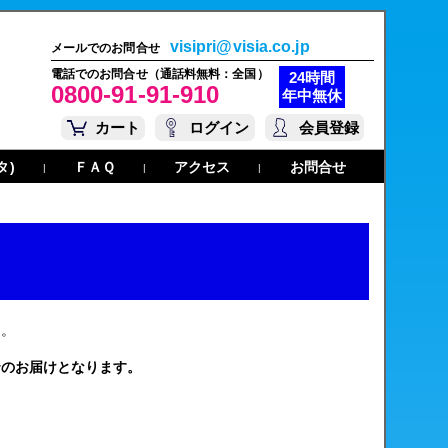
visipri@visia.co.jp
メールでのお問合せ
電話でのお問合せ（通話料無料：全国）
24時間
0800-91-91-910
年中無休
カート
ログイン
会員登録
タ)
ＦＡＱ
アクセス
お問合せ
|
|
|
す。
でのお届けとなります。
。