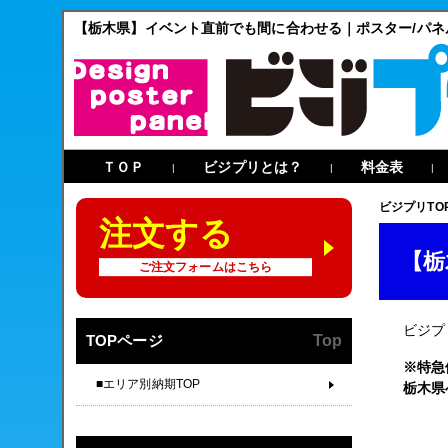
【栃木県】イベント直前でも間に合わせる｜ポスター/パ
ＴＯＰ
ビジプリとは？
料金表
|
|
|
ビジプリTO
注文する
【栃
ご注文フォームはこちら
ビジプ
TOPページ
Top
※特急
■エリア別納期TOP
栃木県