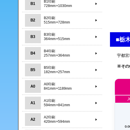
B1印刷
B1
728mm×1030mm
B2印刷
B2
515mm×728mm
B3印刷
B3
■栃
364mm×515mm
B4印刷
B4
宇都宮
257mm×364mm
※その
B5印刷
B5
182mm×257mm
A0印刷
A0
841mm×1189mm
A1印刷
A1
594mm×841mm
A2印刷
A2
420mm×594mm
0: