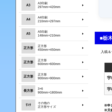
A3印刷
A3
297mm×420mm
A4印刷
A4
210mm×297mm
A5印刷
A5
148mm×210mm
■栃
正方形
正方形
450mm×450mm
入稿＆
正方形
正方形
600mm×600mm
正方形
正方形
宇
900mm×900mm
3×6
宇
長方形
900mm×1800mm
その他の
ﾘﾝｸ
※申
正方形サイズ
※天