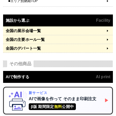
■エリア別納期TOP
施設から選ぶ
Facility
全国の展示会場一覧
全国の主要ホール一覧
全国のデパート一覧
その他商品
AIで制作する
AI print
新サービス
AIで画像を作って
そのまま印刷注文
▶
β版 期間限定
無料
公開中