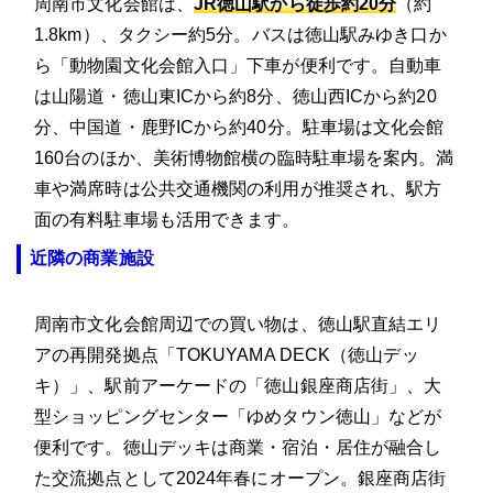
周南市文化会館は、
JR徳山駅から徒歩約20分
（約
1.8km）、タクシー約5分。バスは徳山駅みゆき口か
ら「動物園文化会館入口」下車が便利です。自動車
は山陽道・徳山東ICから約8分、徳山西ICから約20
分、中国道・鹿野ICから約40分。駐車場は文化会館
160台のほか、美術博物館横の臨時駐車場を案内。満
車や満席時は公共交通機関の利用が推奨され、駅方
面の有料駐車場も活用できます。
近隣の商業施設
周南市文化会館周辺での買い物は、徳山駅直結エリ
アの再開発拠点「TOKUYAMA DECK（徳山デッ
キ）」、駅前アーケードの「徳山銀座商店街」、大
型ショッピングセンター「ゆめタウン徳山」などが
便利です。徳山デッキは商業・宿泊・居住が融合し
た交流拠点として2024年春にオープン。銀座商店街