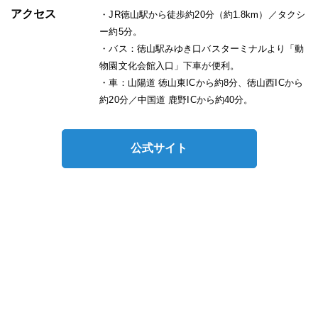
アクセス
・JR徳山駅から徒歩約20分（約1.8km）／タクシ
ー約5分。
・バス：徳山駅みゆき口バスターミナルより「動
物園文化会館入口」下車が便利。
・車：山陽道 徳山東ICから約8分、徳山西ICから
約20分／中国道 鹿野ICから約40分。
・駐車場：会館駐車場（約160台）。満車時は周
南市美術博物館横など臨時駐車場や、駅方面の有
公式サイト
料駐車場を利用。混雑時は公共交通機関の利用が
おすすめです。