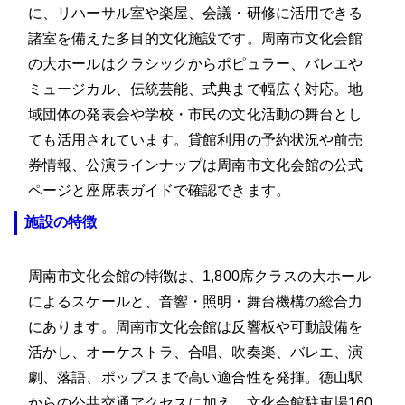
に、リハーサル室や楽屋、会議・研修に活用できる
諸室を備えた多目的文化施設です。周南市文化会館
の大ホールはクラシックからポピュラー、バレエや
ミュージカル、伝統芸能、式典まで幅広く対応。地
域団体の発表会や学校・市民の文化活動の舞台とし
ても活用されています。貸館利用の予約状況や前売
券情報、公演ラインナップは周南市文化会館の公式
ページと座席表ガイドで確認できます。
施設の特徴
周南市文化会館の特徴は、1,800席クラスの大ホール
によるスケールと、音響・照明・舞台機構の総合力
にあります。周南市文化会館は反響板や可動設備を
活かし、オーケストラ、合唱、吹奏楽、バレエ、演
劇、落語、ポップスまで高い適合性を発揮。徳山駅
からの公共交通アクセスに加え、文化会館駐車場160