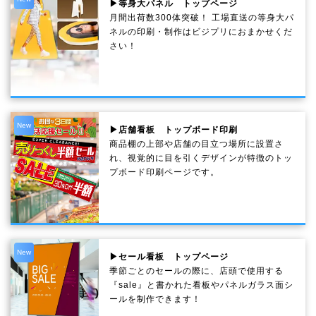
▶等身大パネル トップページ
月間出荷数300体突破！ 工場直送の等身大パ
ネルの印刷・制作は
ビジプリ
におまかせくだ
さい！
New
▶店舗看板 トップボード印刷
商品棚の上部や店舗の目立つ場所に設置さ
れ、視覚的に目を引くデザインが特徴のトッ
プボード印刷ページです。
New
▶セール看板 トップページ
季節ごとのセールの際に、店頭で使用する
『sale』と書かれた看板やパネルガラス面シ
ールを制作できます！