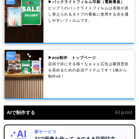
▶バックライトフィルム印刷（電飾看板）
ビジプリのバックライトフィルムは表面が差
し替えられるタイプの看板に使用する光を通
しやすいフィルムです。
New
▶pop制作 トップページ
店頭で目にする様々なｐｏｐ広告は購買意欲
を高めるための必須アイテムです！1枚から
制作ok！
AIで制作する
AI print
新サービス
AIで画像を作って
そのまま印刷注文