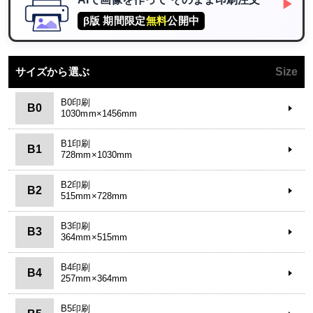
▶
β版 期間限定
無料
公開中
サイズから選ぶ
Size
B0印刷
B0
1030mm×1456mm
B1印刷
B1
728mm×1030mm
B2印刷
B2
515mm×728mm
B3印刷
B3
364mm×515mm
B4印刷
B4
257mm×364mm
B5印刷