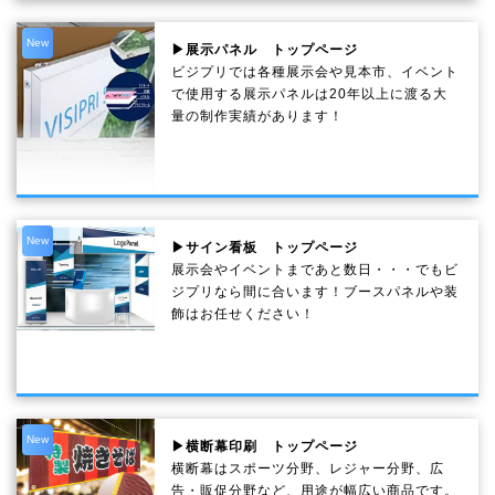
New
▶展示パネル トップページ
ビジプリでは各種展示会や見本市、イベント
で使用する展示パネルは20年以上に渡る大
量の制作実績があります！
New
▶サイン看板 トップページ
展示会やイベントまであと数日・・・でもビ
ジプリなら間に合います！ブースパネルや装
飾はお任せください！
New
▶横断幕印刷 トップページ
横断幕はスポーツ分野、レジャー分野、広
告・販促分野など、用途が幅広い商品です。