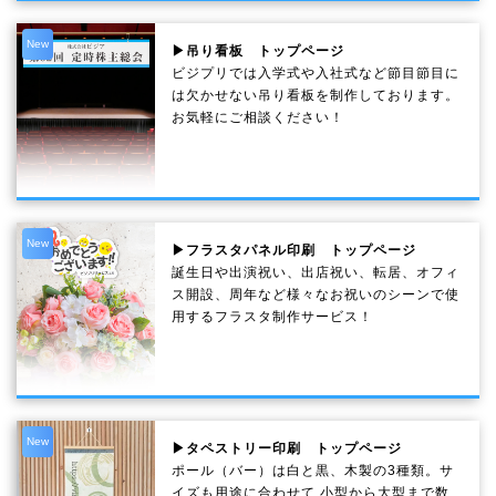
New
▶吊り看板 トップページ
ビジプリでは入学式や入社式など節目節目に
は欠かせない吊り看板を制作しております。
お気軽にご相談ください！
New
▶フラスタパネル印刷 トップページ
誕生日や出演祝い、出店祝い、転居、オフィ
ス開設、周年など様々なお祝いのシーンで使
用するフラスタ制作サービス！
New
▶タペストリー印刷 トップページ
ポール（バー）は白と黒、木製の3種類。サ
イズも用途に合わせて 小型から大型まで数