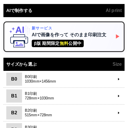
AIで制作する
AI print
新サービス
AIで画像を作って
そのまま印刷注文
▶
β版 期間限定
無料
公開中
サイズから選ぶ
Size
B0印刷
B0
1030mm×1456mm
B1印刷
B1
728mm×1030mm
B2印刷
B2
515mm×728mm
B3印刷