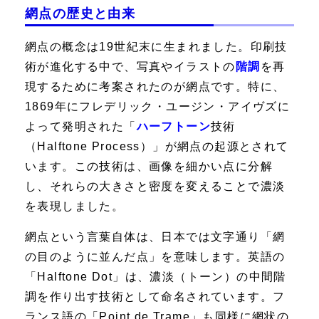
網点の歴史と由来
網点の概念は19世紀末に生まれました。印刷技
術が進化する中で、写真やイラストの
階調
を再
現するために考案されたのが網点です。特に、
1869年にフレデリック・ユージン・アイヴズに
よって発明された「
ハーフトーン
技術
（Halftone Process）」が網点の起源とされて
います。この技術は、画像を細かい点に分解
し、それらの大きさと密度を変えることで濃淡
を表現しました。
網点という言葉自体は、日本では文字通り「網
の目のように並んだ点」を意味します。英語の
「Halftone Dot」は、濃淡（トーン）の中間階
調を作り出す技術として命名されています。フ
ランス語の「Point de Trame」も同様に網状の