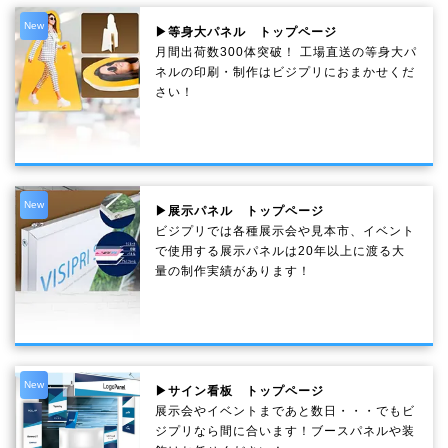
New
▶等身大パネル トップページ
月間出荷数300体突破！ 工場直送の等身大パ
ネルの印刷・制作は
ビジプリ
におまかせくだ
さい！
New
▶展示パネル トップページ
ビジプリでは各種展示会や見本市、イベント
で使用する展示パネルは20年以上に渡る大
量の制作実績があります！
New
▶サイン看板 トップページ
展示会やイベントまであと数日・・・でもビ
ジプリなら間に合います！ブースパネルや装