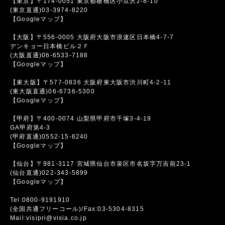
【東京】〒174-0051 東京都板橋区小豆沢2-8-10
(東京直通)03-3974-8220
【Googleマップ】
【大阪】〒556-0005 大阪府大阪市浪速区日本橋4-7-7
デンキョー日本橋ビル２Ｆ
(大阪直通)06-6533-7188
【Googleマップ】
【東大阪】〒577-0836 大阪府東大阪市渋川町4-2-11
(東大阪直通)06-6736-5300
【Googleマップ】
【甲府】〒400-0074 山梨県甲府市千塚3-4-19
GA甲府第4-3
(甲府直通)0552-15-6240
【Googleマップ】
【仙台】〒981-3117 宮城県仙台市泉区市名坂字万吉前23-1
(仙台直通)022-343-5899
【Googleマップ】
Tel:0800-9191910
(全国共通フリーコール)/Fax:03-5304-8315
Mail:visipri@visia.co.jp