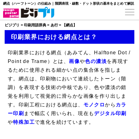
網点（ハーフトーン）の仕組み｜階調表現・線数・ドット形状の基本をまとめて解説
ビジプリ
>
印刷用語辞典
>
あ行
>
【網点】
印刷業界における網点とは？
印刷業界における
網点
（あみてん、
Halftone Dot
/
Point de Trame
）とは、
画像
や
色の濃淡
を再現す
るために使用される細かい点の集合体を指しま
す。網点は、印刷物において連続したトーン（階
調）を表現する技術の中核であり、色や濃淡の錯
覚を利用して視覚的に滑らかな画像を作り出しま
す。印刷工程における網点は、
モノクロ
から
カラ
ー印刷
まで幅広く用いられ、現在も
デジタル印刷
や
特殊加工
で進化を続けています。