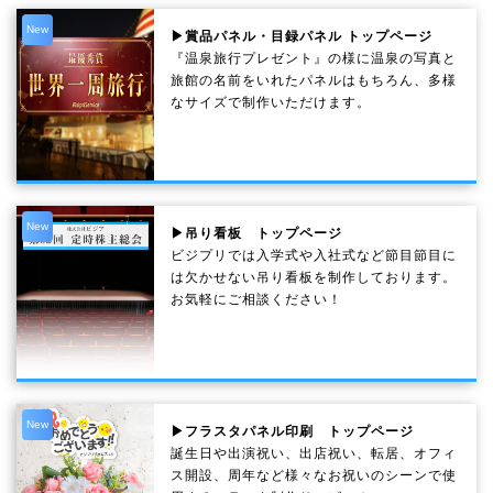
New
▶賞品パネル・目録パネル トップページ
『温泉旅行プレゼント』の様に温泉の写真と
旅館の名前をいれたパネルはもちろん、多様
なサイズで制作いただけます。
New
▶吊り看板 トップページ
ビジプリでは入学式や入社式など節目節目に
は欠かせない吊り看板を制作しております。
お気軽にご相談ください！
New
▶フラスタパネル印刷 トップページ
誕生日や出演祝い、出店祝い、転居、オフィ
ス開設、周年など様々なお祝いのシーンで使