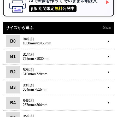
AIで画像を作って
そのまま印刷注文
▶
β版 期間限定
無料
公開中
サイズから選ぶ
Size
B0印刷
B0
1030mm×1456mm
B1印刷
B1
728mm×1030mm
B2印刷
B2
515mm×728mm
B3印刷
B3
364mm×515mm
B4印刷
B4
257mm×364mm
B5印刷