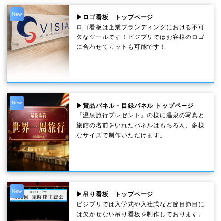
New
▶ロゴ看板 トップページ
ロゴ看板は企業ブランディングにおける不可
欠なツールです！ビジプリではお客様のロゴ
に合わせてカットも可能です！
New
▶賞品パネル・目録パネル トップページ
『温泉旅行プレゼント』の様に温泉の写真と
旅館の名前をいれたパネルはもちろん、多様
なサイズで制作いただけます。
New
▶吊り看板 トップページ
ビジプリでは入学式や入社式など節目節目に
は欠かせない吊り看板を制作しております。