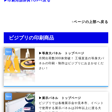
▶印刷用語辞典TOPへ戻る
↑ページの上部へ戻る
ビジプリの印刷商品
New
▶等身大パネル トップページ
月間出荷数300体突破！ 工場直送の等身大パ
ネルの印刷・制作は
ビジプリ
におまかせくだ
さい！
New
▶展示パネル トップページ
ビジプリでは各種展示会や見本市、イベント
で使用する展示パネルは20年以上に渡る大