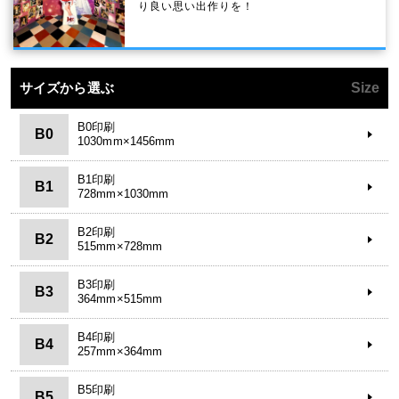
り良い思い出作りを！
サイズから選ぶ
Size
B0印刷
B0
1030mm×1456mm
B1印刷
B1
728mm×1030mm
B2印刷
B2
515mm×728mm
B3印刷
B3
364mm×515mm
B4印刷
B4
257mm×364mm
B5印刷
B5