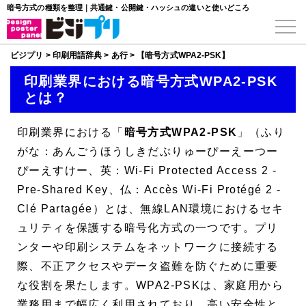
暗号方式の種類を整理｜共通鍵・公開鍵・ハッシュの違いと使いどころ
ビジプリ
>
印刷用語辞典
>
あ行
>
【暗号方式WPA2-PSK】
印刷業界における暗号方式WPA2-PSK
とは？
印刷業界における「
暗号方式WPA2-PSK
」（ふり
がな：あんごうほうしきだぶりゅーぴーえーつー
ぴーえすけー、英：Wi-Fi Protected Access 2 -
Pre-Shared Key、仏：Accès Wi-Fi Protégé 2 -
Clé Partagée）とは、無線LAN環境におけるセキ
ュリティを保護する暗号化方式の一つです。プリ
ンターや印刷システムをネットワークに接続する
際、不正アクセスやデータ盗難を防ぐために重要
な役割を果たします。WPA2-PSKは、家庭用から
業務用まで幅広く利用されており、高い安全性と