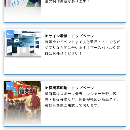
量の制作実績があります！
New
▶サイン看板 トップページ
展示会やイベントまであと数日・・・でもビ
ジプリなら間に合います！ブースパネルや装
飾はお任せください！
New
▶横断幕印刷 トップページ
横断幕はスポーツ分野、レジャー分野、広
告・販促分野など、用途が幅広い商品です。
種類も多数ご用意しております。