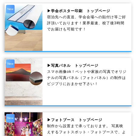
New
▶学会ポスター印刷 トップページ
宿泊先への直送、学会会場への貼付け等ご好
評頂いております！業界最速、校了後3時間
でお届けも可能です！
New
▶写真パネル トップページ
スマホ画像ok！ペットや家族の写真でオリジ
ナルの写真パネル（フォトパネル）の制作は
ビジプリにおまかせ下さい！
New
▶フォトブース トップページ
制作から設置まで承っております。 写真映
えするフォトスポット・フォトブースで、よ