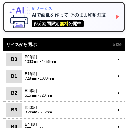
新サービス
AIで画像を作って
そのまま印刷注文
▶
β版 期間限定
無料
公開中
サイズから選ぶ
Size
B0印刷
B0
1030mm×1456mm
B1印刷
B1
728mm×1030mm
B2印刷
B2
515mm×728mm
B3印刷
B3
364mm×515mm
B4印刷
B4