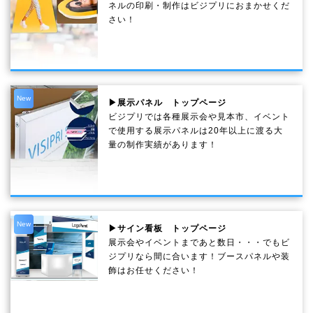
ネルの印刷・制作は
ビジプリ
におまかせくだ
さい！
New
▶展示パネル トップページ
ビジプリでは各種展示会や見本市、イベント
で使用する展示パネルは20年以上に渡る大
量の制作実績があります！
New
▶サイン看板 トップページ
展示会やイベントまであと数日・・・でもビ
ジプリなら間に合います！ブースパネルや装
飾はお任せください！