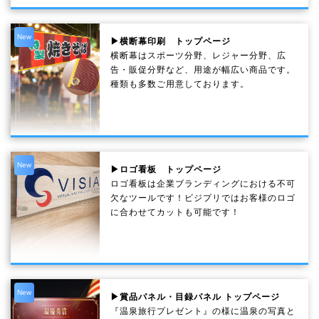
New
▶横断幕印刷 トップページ
横断幕はスポーツ分野、レジャー分野、広
告・販促分野など、用途が幅広い商品です。
種類も多数ご用意しております。
New
▶ロゴ看板 トップページ
ロゴ看板は企業ブランディングにおける不可
欠なツールです！ビジプリではお客様のロゴ
に合わせてカットも可能です！
New
▶賞品パネル・目録パネル トップページ
『温泉旅行プレゼント』の様に温泉の写真と