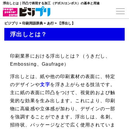
浮出しとは｜凹凸で表現する加工（デボス/エンボス）の基本と用途
ビジプリ
>
印刷用語辞典
>
あ行
>
【浮出し】
浮出しとは？
印刷業界における
浮出し
とは？（うきだし、
Embossing、Gaufrage）
浮出しとは、紙や他の印刷素材の表面に、特定
のデザインや
文字
を浮き上がらせる技法です。
主に紙の表面に凹凸をつけて、視覚的および触
覚的な効果を生み出します。これにより、印刷
物に高級感や立体感が加わり、デザインの一部
を強調することができます。浮出しは、名刺、
招待状、パッケージなどで広く使用されていま