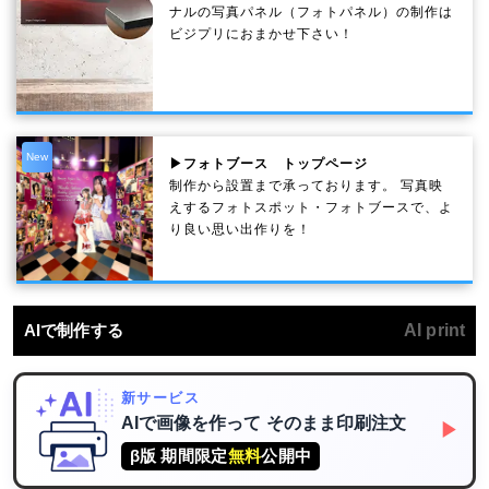
ナルの写真パネル（フォトパネル）の制作は
ビジプリにおまかせ下さい！
New
▶フォトブース トップページ
制作から設置まで承っております。 写真映
えするフォトスポット・フォトブースで、よ
り良い思い出作りを！
AIで制作する
AI print
新サービス
AIで画像を作って
そのまま印刷注文
▶
β版 期間限定
無料
公開中