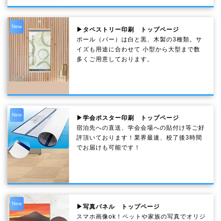
New
▶タペストリー印刷 トップページ
ポール（バー）は白と黒、木製の3種類。サ
イズも用途に合わせて 小型から大型まで数
多くご用意しております。
New
▶学会ポスター印刷 トップページ
宿泊先への直送、学会会場への貼付け等ご好
評頂いております！業界最速、校了後3時間
でお届けも可能です！
New
▶写真パネル トップページ
スマホ画像ok！ペットや家族の写真でオリジ