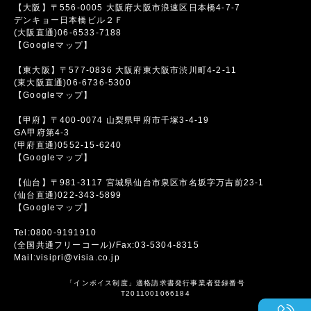
【大阪】〒556-0005 大阪府大阪市浪速区日本橋4-7-7
デンキョー日本橋ビル２Ｆ
(大阪直通)06-6533-7188
【Googleマップ】
【東大阪】〒577-0836 大阪府東大阪市渋川町4-2-11
(東大阪直通)06-6736-5300
【Googleマップ】
【甲府】〒400-0074 山梨県甲府市千塚3-4-19
GA甲府第4-3
(甲府直通)0552-15-6240
【Googleマップ】
【仙台】〒981-3117 宮城県仙台市泉区市名坂字万吉前23-1
(仙台直通)022-343-5899
【Googleマップ】
Tel:0800-9191910
(全国共通フリーコール)/Fax:03-5304-8315
Mail:visipri@visia.co.jp
「インボイス制度」適格請求書発行事業者登録番号
T2011001066184