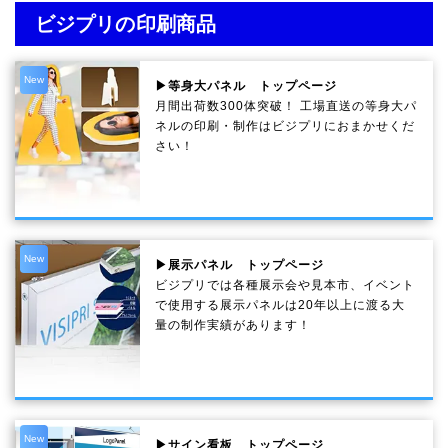
ビジプリの印刷商品
New
▶等身大パネル トップページ
月間出荷数300体突破！ 工場直送の等身大パ
ネルの印刷・制作は
ビジプリ
におまかせくだ
さい！
New
▶展示パネル トップページ
ビジプリでは各種展示会や見本市、イベント
で使用する展示パネルは20年以上に渡る大
量の制作実績があります！
New
▶サイン看板 トップページ