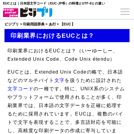
EUCとは｜日本語文字コード（EUC-JP等）の特徴とUTF-8との違い
ビジプリ
>
印刷用語辞典
>
あ行
>
【EUC】
印刷業界におけるEUCとは？
印刷業界におけるEUCとは？（いーゆーしー、
Extended Unix Code、Code Unix étendu）
EUC
とは、Extended Unix Codeの略で、日本語
などのマルチバイト
文字
を扱うために設計された
文字コード
の一種です。特に、UNIX系のシステム
やプラットフォームで使用されることが多く、印
刷業界では、日本語の文字データを正確に処理す
るために採用されています。EUCは、複数のバイ
トで文字を表現することで、多言語対応を可能に
し、高精度な印刷データの作成に寄与していま