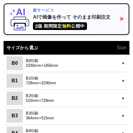
新サービス
AIで画像を作って
そのまま印刷注文
▶
β版 期間限定
無料
公開中
サイズから選ぶ
Size
B0印刷
B0
1030mm×1456mm
B1印刷
B1
728mm×1030mm
B2印刷
B2
515mm×728mm
B3印刷
B3
364mm×515mm
B4印刷