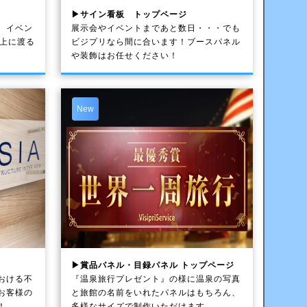
▶サイン看板 トップページ
、イベン
展示会やイベントまであと数日・・・でも
以上に渡る
ビジプリなら間に合います！ブースパネル
や装飾はお任せください！
New
▶賞品パネル・目録パネル トップページ
おける不
『温泉旅行プレゼント』の様に温泉の写真
お客様の
と旅館の名前をいれたパネルはもちろん、
！
多様なサイズで制作いただけます。