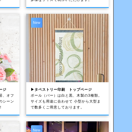
New
ージ
▶タペストリー印刷 トップページ
居、オフ
ポール（バー）は白と黒、木製の3種類。
のシーン
サイズも用途に合わせて 小型から大型ま
！
で数多くご用意しております。
New