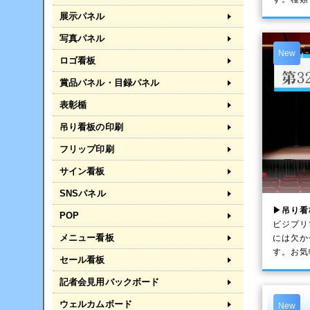
展示パネル
写真パネル
New
ロゴ看板
賞品パネル・目録パネル
表彰楯
吊り看板の印刷
フリップ印刷
サイン看板
SNSパネル
▶吊り看
POP
ビジプリ
メニュー看板
には欠か
す。お気
セール看板
記者会見用バックボード
ウェルカムボード
New