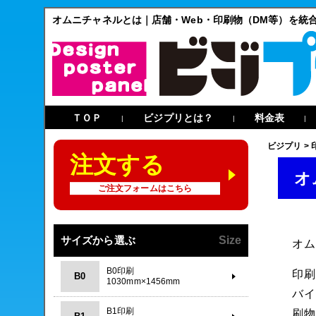
オムニチャネルとは｜店舗・Web・印刷物（DM等）を統合
ＴＯＰ
ビジプリとは？
料金表
|
|
|
ビジプリ
>
注文する
オ
ご注文フォームはこちら
サイズから選ぶ
Size
オ
B0印刷
印
B0
1030mm×1456mm
バ
B1印刷
刷