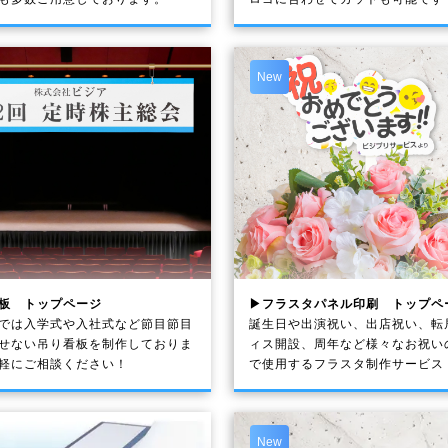
New
板 トップページ
▶フラスタパネル印刷 トップペ
では入学式や入社式など節目節目
誕生日や出演祝い、出店祝い、転
せない吊り看板を制作しておりま
ィス開設、周年など様々なお祝い
軽にご相談ください！
で使用するフラスタ制作サービス
New