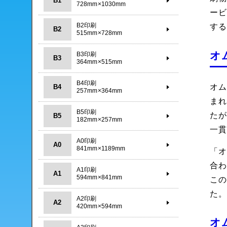
B1
728mm×1030mm
ー
B2印刷
す
B2
515mm×728mm
オ
B3印刷
B3
364mm×515mm
B4印刷
オム
B4
257mm×364mm
ま
B5印刷
た
B5
182mm×257mm
一
A0印刷
A0
841mm×1189mm
「オ
合
A1印刷
A1
594mm×841mm
こ
た
A2印刷
A2
420mm×594mm
オ