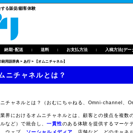
する販促/顧客体験
納期･配送
送料
お支払方法
入稿方法(デー
|
|
|
印刷用語辞典
>
あ行
>
【オムニチャネル】
ムニチャネルとは？
ムニチャネル
とは？（おむにちゃねる、Omni-channel、Omn
刷業界におけるオムニチャネルとは、顧客との接点を複数
イルなど）で統合し、
一貫性
のある体験を提供するマーケ
物、ウェブ、
ソーシャルメディア
、店舗など、どのチャネ