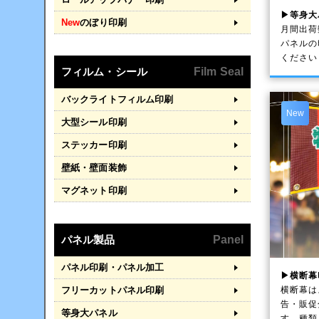
▶等身大
New
のぼり印刷
月間出荷
パネルの
ください
フィルム・シール
Film Seal
バックライトフィルム印刷
New
大型シール印刷
ステッカー印刷
壁紙・壁面装飾
マグネット印刷
パネル製品
Panel
パネル印刷・パネル加工
▶横断幕
横断幕は
フリーカットパネル印刷
告・販促
等身大パネル
す。種類