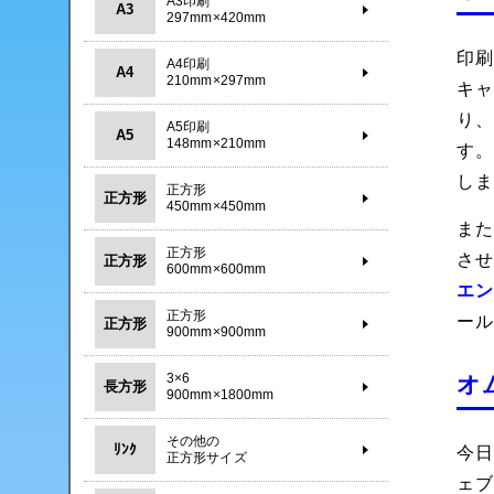
A3印刷
A3
297mm×420mm
印
A4印刷
A4
210mm×297mm
キ
り
A5印刷
A5
148mm×210mm
す
し
正方形
正方形
450mm×450mm
ま
正方形
さ
正方形
600mm×600mm
エ
正方形
ー
正方形
900mm×900mm
3×6
オ
長方形
900mm×1800mm
その他の
ﾘﾝｸ
今
正方形サイズ
ェ