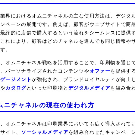
刷業界におけるオムニチャネルの主な使用方法は、デジタ
ャンペーンの展開です。例えば、顧客がウェブサイトで商
、最終的に店舗で購入するという流れをシームレスに提供
。これにより、顧客はどのチャネルを選んでも同じ情報や
ます。
た、オムニチャネル戦略を活用することで、印刷物を通じ
せ、パーソナライズされたコンテンツや
オファー
を提供す
ンゲージメント
が強化され、ブランドロイヤルティが向上
ルや
カタログ
といった印刷物と
デジタルメディア
を組み合
ムニチャネルの現在の使われ方
日、オムニチャネルは印刷業界においても広く導入されて
ブサイト、
ソーシャルメディア
を組み合わせたキャンペー