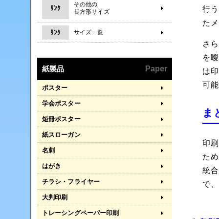
その他の
ﾘﾝｸ
行
長方形サイズ
た
ﾘﾝｸ
サイズ一覧
さら
を
紙製品
Paper
は
可
ポスター
学会ポスター
ま
短冊ポスター
紙スローガン
印
名刺
た
はがき
統
チラシ・フライヤー
で
大判印刷
トレーシングペーパー印刷