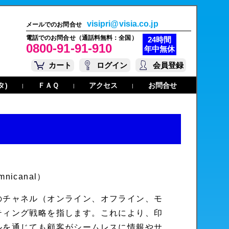
visipri@visia.co.jp
メールでのお問合せ
電話でのお問合せ（通話料無料：全国）
24時間
0800-91-91-910
年中無休
カート
ログイン
会員登録
タ)
ＦＡＱ
アクセス
お問合せ
|
|
|
icanal）
のチャネル（オンライン、オフライン、モ
ティング戦略を指します。これにより、印
ルを通じても顧客がシームレスに情報やサ