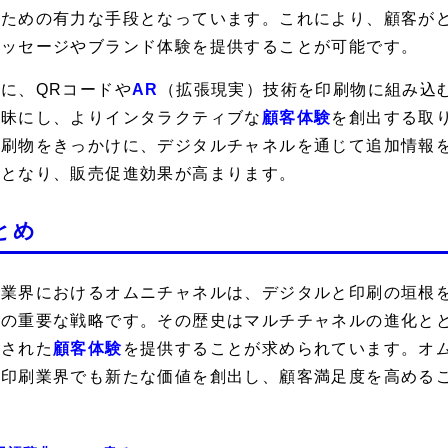
うための有力な手段となっています。これにより、顧客が
メッセージやブランド体験を提供することが可能です。
に、QRコードや
AR
（拡張現実）技術を印刷物に組み込
曖昧にし、よりインタラクティブな
顧客体験
を創出する取
印刷物をきっかけに、デジタルチャネルを通じて追加情報
能となり、販売促進効果が高まります。
とめ
刷業界におけるオムニチャネルは、デジタルと印刷の垣根
めの重要な戦略です。その歴史はマルチチャネルの進化と
合された
顧客体験
を提供することが求められています。オ
、印刷業界でも新たな価値を創出し、顧客満足度を高める