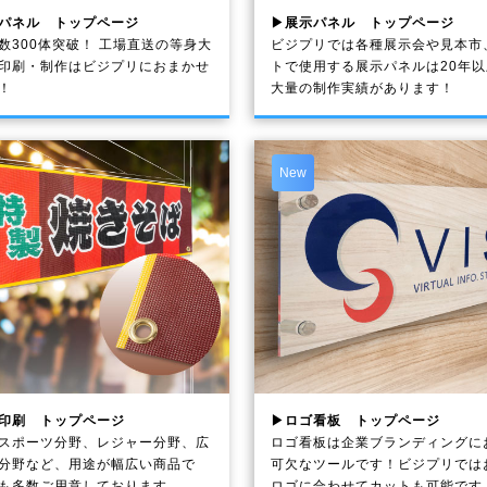
パネル トップページ
▶展示パネル トップページ
数300体突破！ 工場直送の等身大
ビジプリでは各種展示会や見本市
印刷・制作は
ビジプリ
におまかせ
トで使用する展示パネルは20年
！
大量の制作実績があります！
New
印刷 トップページ
▶ロゴ看板 トップページ
スポーツ分野、レジャー分野、広
ロゴ看板は企業ブランディングに
分野など、用途が幅広い商品で
可欠なツールです！ビジプリでは
も多数ご用意しております。
ロゴに合わせてカットも可能です