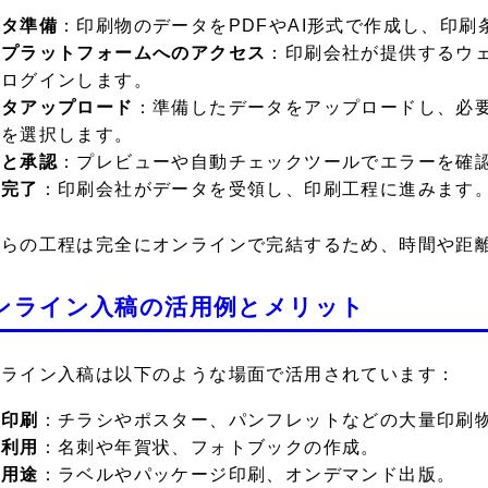
ータ準備
：印刷物のデータをPDFやAI形式で作成し、印
稿プラットフォームへのアクセス
：印刷会社が提供するウ
にログインします。
ータアップロード
：準備したデータをアップロードし、必
）を選択します。
認と承認
：プレビューや自動チェックツールでエラーを確
稿完了
：印刷会社がデータを受領し、印刷工程に進みます
れらの工程は完全にオンラインで完結するため、時間や距
ンライン入稿の活用例とメリット
ンライン入稿は以下のような場面で活用されています：
業印刷
：チラシやポスター、パンフレットなどの大量印刷
人利用
：名刺や年賀状、フォトブックの作成。
殊用途
：ラベルやパッケージ印刷、オンデマンド出版。