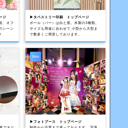
ージ
▶タペストリー印刷 トップページ
居、オフ
ポール（バー）は白と黒、木製の3種類。
のシーン
サイズも用途に合わせて 小型から大型ま
！
で数多くご用意しております。
New
▶フォトブース トップページ
写真でオリ
制作から設置まで承っております。 写真