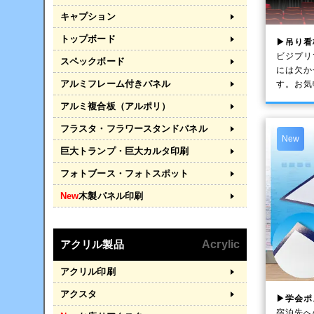
キャプション
トップボード
▶吊り看
ビジプリ
スペックボード
には欠か
アルミフレーム付きパネル
す。お気
アルミ複合板（アルポリ）
フラスタ・フラワースタンドパネル
New
巨大トランプ・巨大カルタ印刷
フォトブース・フォトスポット
New
木製パネル印刷
アクリル製品
Acrylic
アクリル印刷
アクスタ
▶学会ポ
宿泊先へ