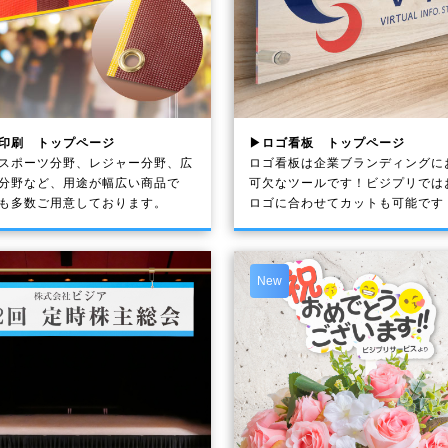
印刷 トップページ
▶ロゴ看板 トップページ
スポーツ分野、レジャー分野、広
ロゴ看板は企業ブランディングに
分野など、用途が幅広い商品で
可欠なツールです！ビジプリでは
も多数ご用意しております。
ロゴに合わせてカットも可能です
New