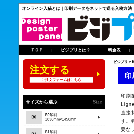
オンライン入稿とは｜印刷データをネットで送る入稿方法（
ＴＯＰ
ビジプリとは？
料金表
|
|
|
ビジプリ
>
注文する
印
ご注文フォームはこちら
印刷
サイズから選ぶ
Size
Lign
直接
B0印刷
B0
1030mm×1456mm
す。
要な
B1印刷