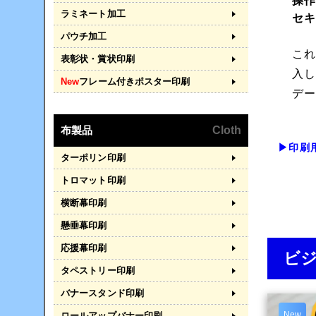
操
ラミネート加工
セ
パウチ加工
こ
表彰状・賞状印刷
入
New
フレーム付きポスター印刷
デ
布製品
Cloth
▶印刷
ターポリン印刷
トロマット印刷
横断幕印刷
懸垂幕印刷
応援幕印刷
ビ
タペストリー印刷
バナースタンド印刷
New
ロールアップバナー印刷