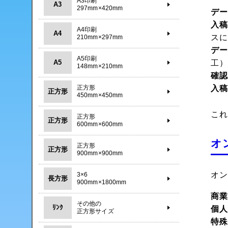
A3印刷
A3
297mm×420mm
デ
入
A4印刷
A4
ス
210mm×297mm
デ
A5印刷
A5
工
148mm×210mm
確
正方形
入
正方形
450mm×450mm
こ
正方形
正方形
600mm×600mm
オ
正方形
正方形
900mm×900mm
オ
3×6
長方形
900mm×1800mm
商
その他の
ﾘﾝｸ
個
正方形サイズ
特