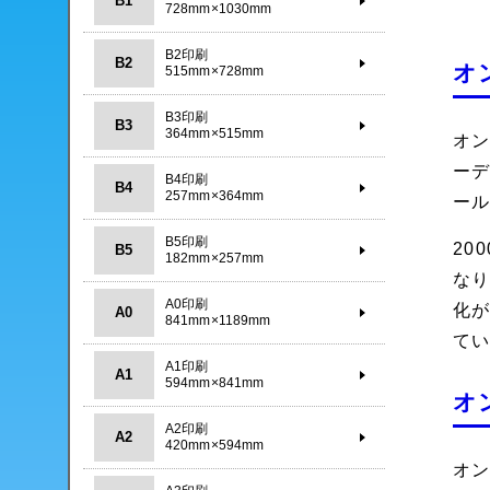
B1
728mm×1030mm
B2印刷
B2
オ
515mm×728mm
B3印刷
B3
364mm×515mm
オン
ー
B4印刷
B4
257mm×364mm
ー
B5印刷
20
B5
182mm×257mm
な
A0印刷
化
A0
841mm×1189mm
て
A1印刷
A1
594mm×841mm
オ
A2印刷
A2
420mm×594mm
オ