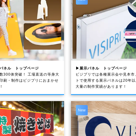
パネル トップページ
▶展示パネル トップページ
数300体突破！ 工場直送の等身大
ビジプリでは各種展示会や見本市
印刷・制作は
ビジプリ
におまかせ
トで使用する展示パネルは20年
！
大量の制作実績があります！
New