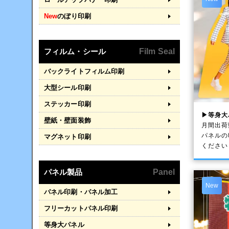
New
のぼり印刷
フィルム・シール
Film Seal
バックライトフィルム印刷
大型シール印刷
ステッカー印刷
▶等身大
壁紙・壁面装飾
月間出荷
パネルの
マグネット印刷
ください
パネル製品
Panel
New
パネル印刷・パネル加工
フリーカットパネル印刷
等身大パネル