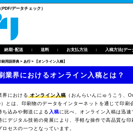
PDF/データチェック）
納期･配送
送料
お支払方法
入稿方法(デー
|
|
|
印刷用語辞典
>
あ行
>
【オンライン入稿】
刷業界におけるオンライン入稿とは？
業界における
オンライン入稿
（おんらいんにゅうこう、
O
e
）とは、印刷物のデータをインターネットを通じて印刷
持ち込みや郵送による
入稿
に比べ、オンライン入稿は迅速
特にデジタル技術の発展により、手軽な操作で高品質な印
プロセスの一つとなっています。