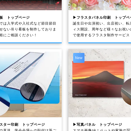
板 トップページ
▶フラスタパネル印刷 トップペ
では入学式や入社式など節目節目
誕生日や出演祝い、出店祝い、転
せない吊り看板を制作しておりま
ィス開設、周年など様々なお祝い
軽にご相談ください！
で使用するフラスタ制作サービス
New
スター印刷 トップページ
▶写真パネル トップページ
の直送、学会会場への貼付け等ご
スマホ画像ok！ペットや家族の