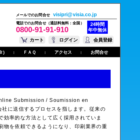
visipri@visia.co.jp
メールでのお問合せ
電話でのお問合せ（通話料無料：全国）
24時間
0800-91-91-910
年中無休
カート
ログイン
会員登録
タ)
ＦＡＱ
アクセス
お問合せ
|
|
|
nline Submission
/
Soumission en
会社に送信するプロセスを指します。従来の
で効率的な方法として広く採用されていま
刷物を依頼できるようになり、印刷業界の重