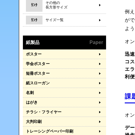
その他の
ﾘﾝｸ
長方形サイズ
例
が
ﾘﾝｸ
サイズ一覧
よ
オ
紙製品
Paper
迅
ポスター
コ
学会ポスター
エ
短冊ポスター
利
紙スローガン
名刺
課
はがき
チラシ・フライヤー
オ
大判印刷
デ
トレーシングペーパー印刷