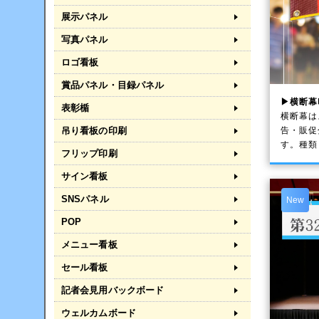
展示パネル
写真パネル
ロゴ看板
賞品パネル・目録パネル
▶横断幕
表彰楯
横断幕は
告・販促
吊り看板の印刷
す。種類
フリップ印刷
サイン看板
SNSパネル
New
POP
メニュー看板
セール看板
記者会見用バックボード
ウェルカムボード