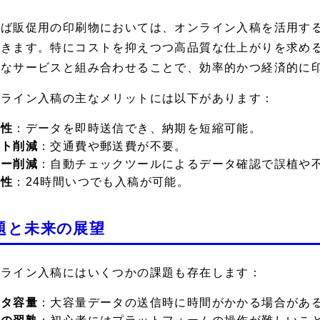
えば販促用の印刷物においては、オンライン入稿を活用す
できます。特にコストを抑えつつ高品質な仕上がりを求め
うなサービスと組み合わせることで、効率的かつ経済的に
ンライン入稿の主なメリットには以下があります：
速性
：データを即時送信でき、納期を短縮可能。
スト削減
：交通費や郵送費が不要。
ラー削減
：自動チェックツールによるデータ確認で誤植や
便性
：24時間いつでも入稿が可能。
題と未来の展望
ンライン入稿にはいくつかの課題も存在します：
ータ容量
：大容量データの送信時に時間がかかる場合があ