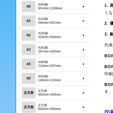
A0印刷
1. 
A0
841mm×1189mm
く
A1印刷
A1
594mm×841mm
2.
A2印刷
3.
A2
420mm×594mm
代
A3印刷
A3
297mm×420mm
BO
A4印刷
A4
210mm×297mm
BO
印
A5印刷
A5
148mm×210mm
BO
正方形
す
正方形
450mm×450mm
正方形
正方形
600mm×600mm
印