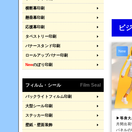
横断幕印刷
懸垂幕印刷
ビ
応援幕印刷
タペストリー印刷
バナースタンド印刷
New
ロールアップバナー印刷
New
のぼり印刷
フィルム・シール
Film Seal
バックライトフィルム印刷
大型シール印刷
ステッカー印刷
▶等身大
月間出荷
壁紙・壁面装飾
パネルの