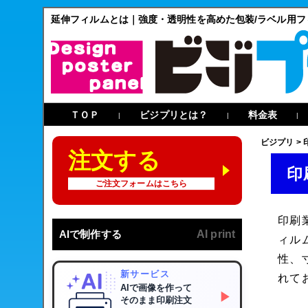
延伸フィルムとは｜強度・透明性を高めた包装/ラベル用フ
ＴＯＰ
ビジプリとは？
料金表
|
|
|
ビジプリ
>
注文する
印
ご注文フォームはこちら
印刷
AIで制作する
AI print
ィル
性、
新サービス
れて
AIで画像を作って
▶
そのまま印刷注文