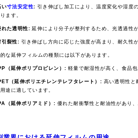
高い
寸法安定性
:
引き伸ばし加工により、温度変化や湿度
なります。
 優れた透明性:
延伸により分子が整列するため、光透過性
 耐引裂性:
引き伸ばし方向に応じた強度が高まり、耐久性
表的な延伸フィルムの種類には以下があります。
PP（延伸ポリプロピレン）:
軽量で耐湿性が高く、食品包
PET（延伸ポリエチレンテレフタレート）:
高い透明性と
刷用途に適しています。
PA（延伸ポリアミド）:
優れた耐衝撃性と耐油性があり、
。
刷業界における延伸フィルムの用途