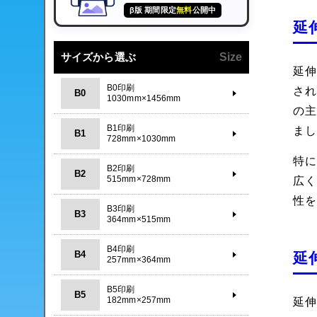
β版 期間限定
無料
公開中
延
サイズから選ぶ
Size
延伸
B0印刷
さ
B0
1030mm×1456mm
の
B1印刷
ま
B1
728mm×1030mm
特に
B2印刷
B2
515mm×728mm
広
性
B3印刷
B3
364mm×515mm
B4印刷
B4
延
257mm×364mm
B5印刷
B5
182mm×257mm
延