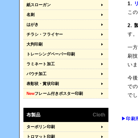
1.
紙スローガン
こ
名刺
はがき
2.
す
チラシ・フライヤー
大判印刷
一
トレーシングペーパー印刷
刷
ラミネート加工
い
パウチ加工
今
表彰状・賞状印刷
で
New
フレーム付きポスター印刷
で
布製品
Cloth
▶印刷
ターポリン印刷
トロマット印刷