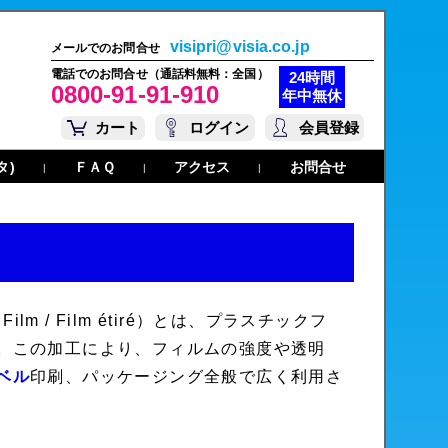
visipri@visia.co.jp
メールでのお問合せ
電話でのお問合せ（通話料無料：全国）
24時間
0800-91-91-910
年中無休
カート
ログイン
会員登録
タ)
ＦＡＱ
アクセス
お問合せ
|
|
|
 Film
/
Film étiré
）とは、プラスチックフ
。この加工により、フィルムの強度や透明
ベル
印刷、パッケージング全般で広く利用さ