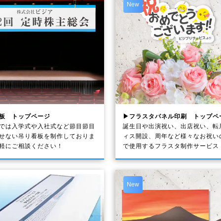
New
板 トップページ
▶フラスタパネル印刷 トップペ
では入学式や入社式など節目節目
誕生日や出演祝い、出店祝い、転
せない吊り看板を制作しておりま
ィス開設、周年など様々なお祝い
軽にご相談ください！
で使用するフラスタ制作サービス
New