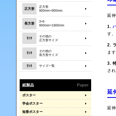
正方形
正方形
900mm×900mm
延
3×6
長方形
900mm×1800mm
1.
す
その他の
ﾘﾝｸ
正方形サイズ
2.
その他の
ま
ﾘﾝｸ
長方形サイズ
3.
ﾘﾝｸ
サイズ一覧
さ
紙製品
Paper
延
ポスター
学会ポスター
延
短冊ポスター