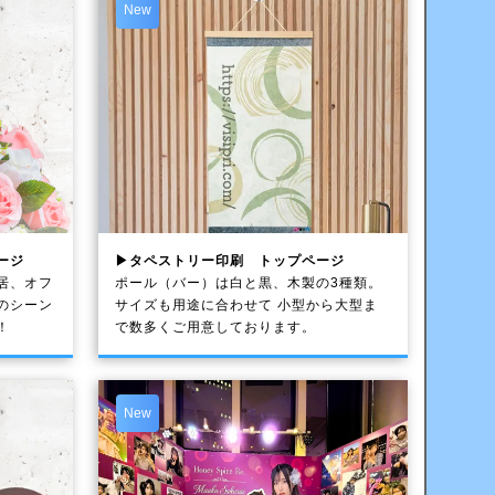
New
ージ
▶タペストリー印刷 トップページ
居、オフ
ポール（バー）は白と黒、木製の3種類。
のシーン
サイズも用途に合わせて 小型から大型ま
！
で数多くご用意しております。
New