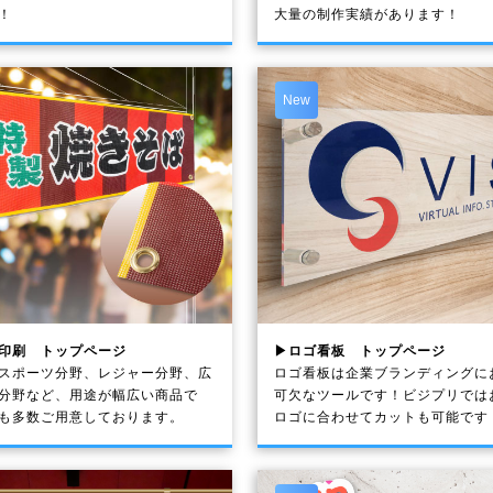
！
大量の制作実績があります！
New
印刷 トップページ
▶ロゴ看板 トップページ
スポーツ分野、レジャー分野、広
ロゴ看板は企業ブランディングに
分野など、用途が幅広い商品で
可欠なツールです！ビジプリでは
も多数ご用意しております。
ロゴに合わせてカットも可能です