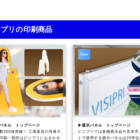
ジプリの印刷商品
New
パネル トップページ
▶展示パネル トップページ
数300体突破！ 工場直送の等身大
ビジプリでは各種展示会や見本市
印刷・制作は
ビジプリ
におまかせ
トで使用する展示パネルは20年