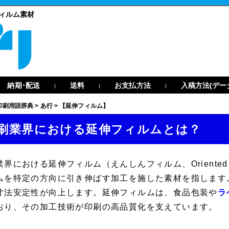
ィルム素材
納期･配送
送料
お支払方法
入稿方法(デー
|
|
|
印刷用語辞典
>
あ行
>
【延伸フィルム】
刷業界における延伸フィルムとは？
業界における
延伸フィルム
（えんしんフィルム、
Oriented
ムを特定の方向に引き伸ばす加工を施した素材を指します
寸法安定性が向上します。延伸フィルムは、食品包装や
ラ
おり、その加工技術が印刷の高品質化を支えています。