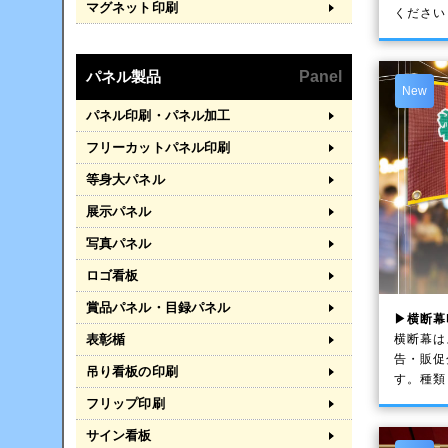
マグネット印刷
ください
パネル製品
Panel
New
パネル印刷・パネル加工
フリーカットパネル印刷
等身大パネル
展示パネル
写真パネル
ロゴ看板
賞品パネル・目録パネル
▶横断幕
横断幕は
表彰楯
告・販促
吊り看板の印刷
す。種類
フリップ印刷
サイン看板