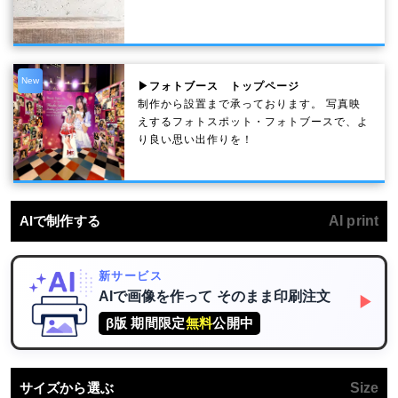
New
▶フォトブース トップページ
制作から設置まで承っております。 写真映
えするフォトスポット・フォトブースで、よ
り良い思い出作りを！
AIで制作する
AI print
新サービス
AIで画像を作って
そのまま印刷注文
▶
β版 期間限定
無料
公開中
サイズから選ぶ
Size