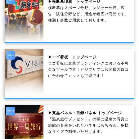
▶横断幕印刷 トップページ
横断幕はスポーツ分野、レジャー分野、広
告・販促分野など、用途が幅広い商品です。
種類も多数ご用意しております。
New
▶ロゴ看板 トップページ
ロゴ看板は企業ブランディングにおける不可
欠なツールです！ビジプリではお客様のロゴ
に合わせてカットも可能です！
New
▶賞品パネル・目録パネル トップページ
『温泉旅行プレゼント』の様に温泉の写真と
旅館の名前をいれたパネルはもちろん、多様
なサイズで制作いただけます。