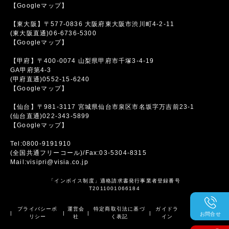
【Googleマップ】
【東大阪】〒577-0836 大阪府東大阪市渋川町4-2-11
(東大阪直通)06-6736-5300
【Googleマップ】
【甲府】〒400-0074 山梨県甲府市千塚3-4-19
GA甲府第4-3
(甲府直通)0552-15-6240
【Googleマップ】
【仙台】〒981-3117 宮城県仙台市泉区市名坂字万吉前23-1
(仙台直通)022-343-5899
【Googleマップ】
Tel:0800-9191910
(全国共通フリーコール)/Fax:03-5304-8315
Mail:visipri@visia.co.jp
「インボイス制度」適格請求書発行事業者登録番号
T2011001066184
プライバシーポ
運営会
特定商取引法に基づ
ガイドラ
|
|
|
|
お問合せ
リシー
社
く表記
イン