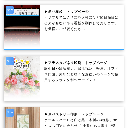
New
▶吊り看板 トップページ
ビジプリでは入学式や入社式など節目節目に
は欠かせない吊り看板を制作しております。
お気軽にご相談ください！
New
▶フラスタパネル印刷 トップページ
誕生日や出演祝い、出店祝い、転居、オフィ
ス開設、周年など様々なお祝いのシーンで使
用するフラスタ制作サービス！
New
▶タペストリー印刷 トップページ
ポール（バー）は白と黒、木製の3種類。サ
イズも用途に合わせて 小型から大型まで数