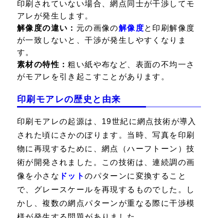
印刷されていない場合、網点同士が干渉してモ
アレが発生します。
解像度の違い：
元の画像の
解像度
と印刷解像度
が一致しないと、干渉が発生しやすくなりま
す。
素材の特性：
粗い紙や布など、表面の不均一さ
がモアレを引き起こすことがあります。
印刷モアレの歴史と由来
印刷モアレの起源は、19世紀に網点技術が導入
された頃にさかのぼります。当時、写真を印刷
物に再現するために、網点（ハーフトーン）技
術が開発されました。この技術は、連続調の画
像を小さな
ドット
のパターンに変換すること
で、グレースケールを再現するものでした。し
かし、複数の網点パターンが重なる際に干渉模
様が発生する問題がありました。