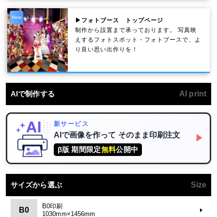
New
▶フォトブース トップページ
制作から設置まで承っております。 写真映
えするフォトスポット・フォトブースで、よ
り良い思い出作りを！
AIで制作する
AI print
新サービス
AIで画像を作って
そのまま印刷注文
▶
β版 期間限定
無料
公開中
サイズから選ぶ
Size
B0印刷
B0
1030mm×1456mm