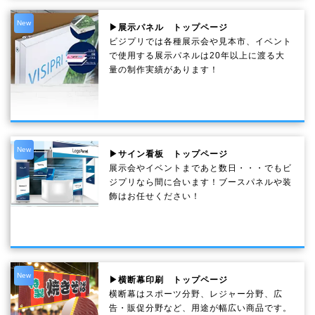
New
▶展示パネル トップページ
ビジプリでは各種展示会や見本市、イベント
で使用する展示パネルは20年以上に渡る大
量の制作実績があります！
New
▶サイン看板 トップページ
展示会やイベントまであと数日・・・でもビ
ジプリなら間に合います！ブースパネルや装
飾はお任せください！
New
▶横断幕印刷 トップページ
横断幕はスポーツ分野、レジャー分野、広
告・販促分野など、用途が幅広い商品です。