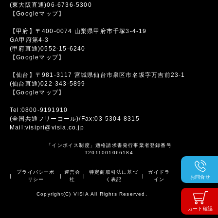
(東大阪直通)06-6736-5300
【Googleマップ】
【甲府】〒400-0074 山梨県甲府市千塚3-4-19
GA甲府第4-3
(甲府直通)0552-15-6240
【Googleマップ】
【仙台】〒981-3117 宮城県仙台市泉区市名坂字万吉前23-1
(仙台直通)022-343-5899
【Googleマップ】
Tel:0800-9191910
(全国共通フリーコール)/Fax:03-5304-8315
Mail:visipri@visia.co.jp
「インボイス制度」適格請求書発行事業者登録番号
T2011001066184
プライバシーポ
運営会
特定商取引法に基づ
ガイドラ
|
|
|
|
お問合せ
リシー
社
く表記
イン
Copyright(C) VISIA All Rights Reserved.
カート確認