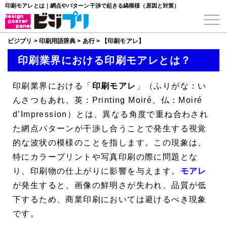
印刷モアレとは｜網点やパターン干渉で起きる縞模様（原因と対策）
ビジプリ
>
印刷用語辞典
>
あ行
>
【印刷モアレ】
印刷業界における印刷モアレとは？
印刷業界における「
印刷モアレ
」（ふりがな：い
んさつもあれ、英：Printing Moiré、仏：Moiré
d’Impression）とは、異なる角度で重ね合わされ
た網点パターンが干渉し合うことで発生する視覚
的な波状の模様のことを指します。この現象は、
特にカラープリントや写真印刷の際に問題とな
り、印刷物の仕上がりに影響を与えます。
モアレ
が発生すると、画像の鮮明さが失われ、品質が低
下するため、商業印刷においては避けるべき現象
です。