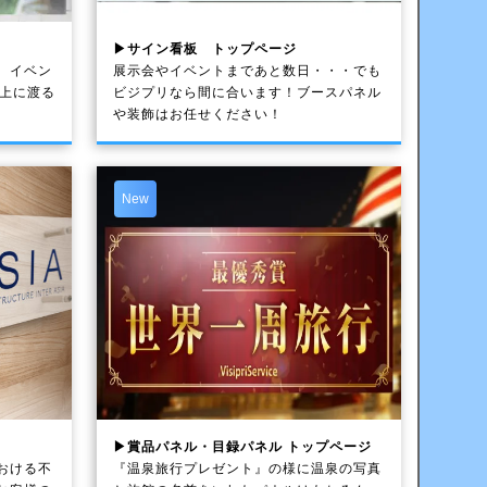
▶サイン看板 トップページ
、イベン
展示会やイベントまであと数日・・・でも
以上に渡る
ビジプリなら間に合います！ブースパネル
や装飾はお任せください！
New
▶賞品パネル・目録パネル トップページ
おける不
『温泉旅行プレゼント』の様に温泉の写真