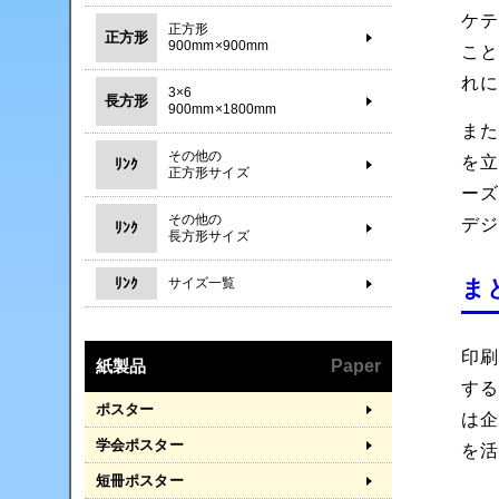
ケ
正方形
正方形
900mm×900mm
こ
れ
3×6
長方形
900mm×1800mm
ま
その他の
を
ﾘﾝｸ
正方形サイズ
ー
その他の
デ
ﾘﾝｸ
長方形サイズ
ﾘﾝｸ
ま
サイズ一覧
印刷
紙製品
Paper
す
ポスター
は
学会ポスター
を
短冊ポスター