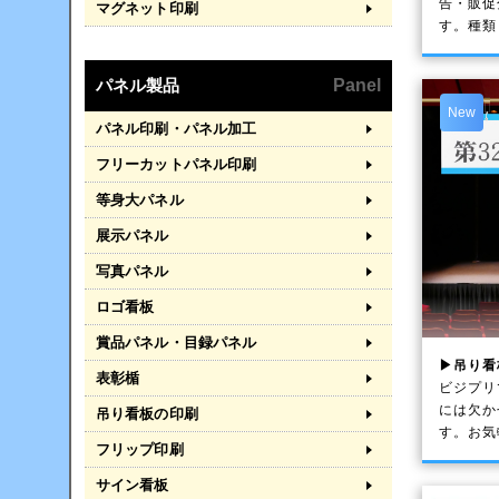
告・販促
マグネット印刷
す。種類
パネル製品
Panel
New
パネル印刷・パネル加工
フリーカットパネル印刷
等身大パネル
展示パネル
写真パネル
ロゴ看板
賞品パネル・目録パネル
▶吊り看
表彰楯
ビジプリ
には欠か
吊り看板の印刷
す。お気
フリップ印刷
サイン看板