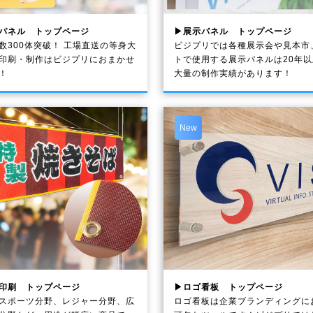
パネル トップページ
▶展示パネル トップページ
数300体突破！ 工場直送の等身大
ビジプリでは各種展示会や見本市
印刷・制作は
ビジプリ
におまかせ
トで使用する展示パネルは20年
！
大量の制作実績があります！
New
印刷 トップページ
▶ロゴ看板 トップページ
スポーツ分野、レジャー分野、広
ロゴ看板は企業ブランディングに