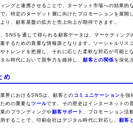
ティングと連携させることで、ターゲット市場への効果的な
とで、特定のターゲット層に向けたプロモーションを展開
により、顧客基盤の拡大と売上向上が期待できます。
た、SNSを通じて得られる顧客データは、マーケティング
立案するための貴重な情報源となります。ソーシャルリス
ズやトレンドを把握し、それに応じた柔軟な対応が可能とな
ジタル時代において競争力を維持し、
顧客との関係
を深化
とめ
業界におけるSNSは、顧客との
コミュニケーション
を強
るための重要な
ツール
です。その歴史はインターネットの
企業のブランディングや
顧客サポート
、プロモーション活
活用することで、印刷会社はデジタル時代に対応し、
顧客