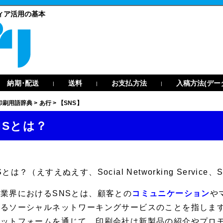
ィア活用の基本
納期･配送
送料
お支払方法
入稿方法(デー
|
|
|
印刷用語辞典
>
あ行
>
【SNS】
NSとは？
S
とは？（えすえぬえす、Social Networking Service、Serv
業界におけるSNSとは、顧客との
コミュニケーション
や
るソーシャルネットワーキングサービスのことを指します。Faceb
ラットフォームを通じて、印刷会社は新製品の紹介やプロ