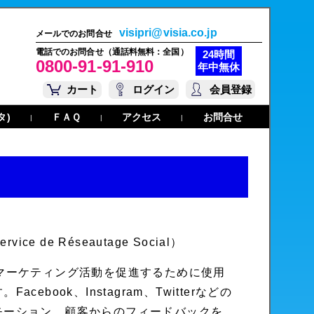
visipri@visia.co.jp
メールでのお問合せ
電話でのお問合せ（通話料無料：全国）
24時間
0800-91-91-910
年中無休
カート
ログイン
会員登録
タ)
ＦＡＱ
アクセス
お問合せ
|
|
|
ice de Réseautage Social）
マーケティング活動を促進するために使用
ook、Instagram、Twitterなどの
モーション、顧客からのフィードバックを