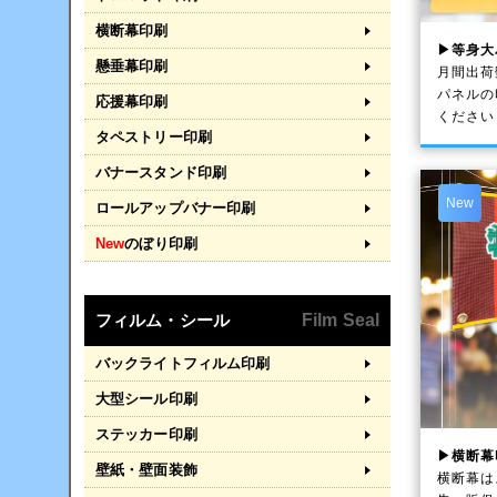
横断幕印刷
▶等身大
懸垂幕印刷
月間出荷
パネルの
応援幕印刷
ください
タペストリー印刷
バナースタンド印刷
New
ロールアップバナー印刷
New
のぼり印刷
フィルム・シール
Film Seal
バックライトフィルム印刷
大型シール印刷
ステッカー印刷
▶横断幕
壁紙・壁面装飾
横断幕は