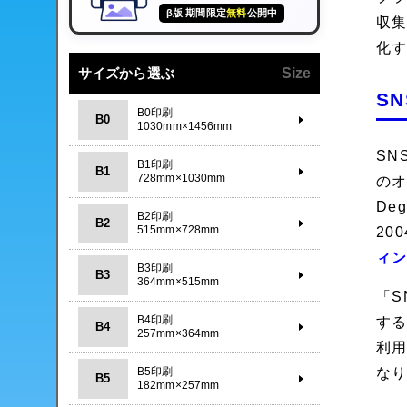
β版 期間限定
無料
公開中
収
化
サイズから選ぶ
Size
S
B0印刷
B0
1030mm×1456mm
SN
B1印刷
B1
728mm×1030mm
のオ
De
B2印刷
B2
515mm×728mm
20
ィ
B3印刷
B3
364mm×515mm
「S
B4印刷
す
B4
257mm×364mm
利
な
B5印刷
B5
182mm×257mm