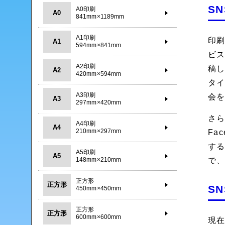
S
A0印刷
A0
841mm×1189mm
A1印刷
印刷
A1
594mm×841mm
ビス
A2印刷
稿し
A2
420mm×594mm
タ
A3印刷
会
A3
297mm×420mm
さら
A4印刷
A4
210mm×297mm
Fa
す
A5印刷
A5
148mm×210mm
で
正方形
正方形
S
450mm×450mm
正方形
正方形
600mm×600mm
現