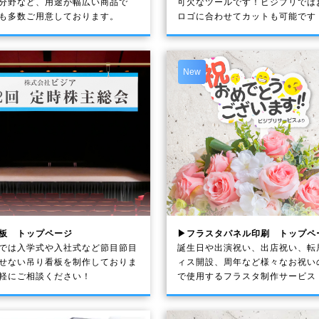
分野など、用途が幅広い商品で
可欠なツールです！ビジプリでは
も多数ご用意しております。
ロゴに合わせてカットも可能です
New
板 トップページ
▶フラスタパネル印刷 トップペ
では入学式や入社式など節目節目
誕生日や出演祝い、出店祝い、転
せない吊り看板を制作しておりま
ィス開設、周年など様々なお祝い
軽にご相談ください！
で使用するフラスタ制作サービス