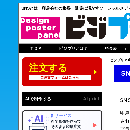
SNSとは｜印刷会社の集客・販促に活かすソーシャルメデ
ＴＯＰ
ビジプリとは？
料金表
|
|
|
ビジプリ
>
注文する
S
ご注文フォームはこちら
AIで制作する
AI print
SN
印刷
新サービス
され
AIで画像を作って
▶
そのまま印刷注文
プ