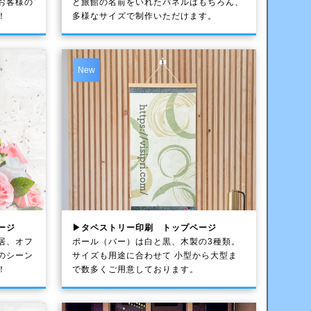
お客様の
と旅館の名前をいれたパネルはもちろん、
！
多様なサイズで制作いただけます。
New
ージ
▶タペストリー印刷 トップページ
居、オフ
ポール（バー）は白と黒、木製の3種類。
のシーン
サイズも用途に合わせて 小型から大型ま
！
で数多くご用意しております。