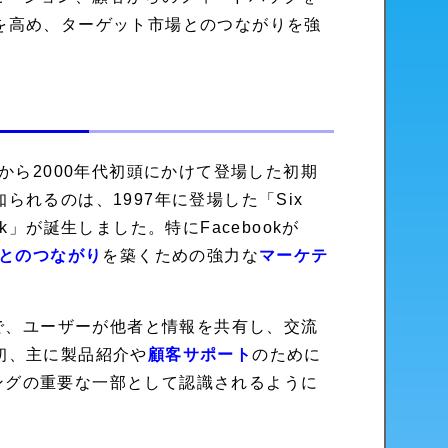
を高め、ターゲット市場とのつながりを強
から2000年代初頭にかけて登場した初期
れるのは、1997年に登場した「Six
ok」が誕生しました。特にFacebookが
とのつながり
を築くための強力な
マーケテ
ce」の略で、ユーザーが他者と情報を共有し、交流
初、主に製品紹介や
顧客サポート
のために
ングの重要な一部として認識されるように