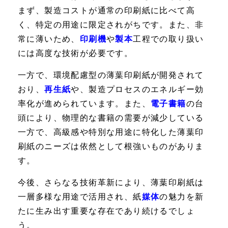
まず、製造コストが通常の印刷紙に比べて高
く、特定の用途に限定されがちです。また、非
常に薄いため、
印刷機
や
製本
工程での取り扱い
には高度な技術が必要です。
一方で、環境配慮型の薄葉印刷紙が開発されて
おり、
再生紙
や、製造プロセスのエネルギー効
率化が進められています。また、
電子書籍
の台
頭により、物理的な書籍の需要が減少している
一方で、高級感や特別な用途に特化した薄葉印
刷紙のニーズは依然として根強いものがありま
す。
今後、さらなる技術革新により、薄葉印刷紙は
一層多様な用途で活用され、紙
媒体
の魅力を新
たに生み出す重要な存在であり続けるでしょ
う。