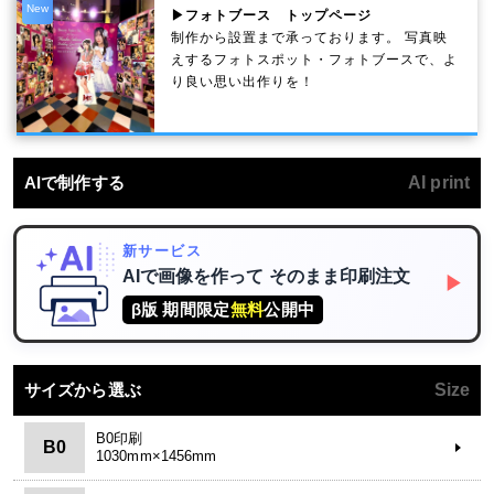
New
▶フォトブース トップページ
制作から設置まで承っております。 写真映
えするフォトスポット・フォトブースで、よ
り良い思い出作りを！
AIで制作する
AI print
新サービス
AIで画像を作って
そのまま印刷注文
▶
β版 期間限定
無料
公開中
サイズから選ぶ
Size
B0印刷
B0
1030mm×1456mm