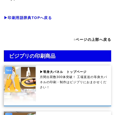
▶印刷用語辞典TOPへ戻る
↑ページの上部へ戻る
ビジプリの印刷商品
New
▶等身大パネル トップページ
月間出荷数300体突破！ 工場直送の等身大パ
ネルの印刷・制作は
ビジプリ
におまかせくだ
さい！