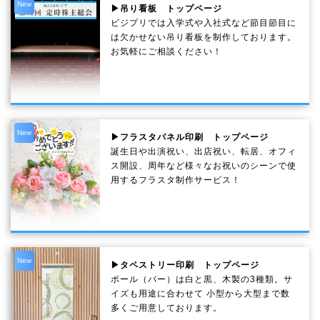
New
▶吊り看板 トップページ
ビジプリでは入学式や入社式など節目節目に
は欠かせない吊り看板を制作しております。
お気軽にご相談ください！
New
▶フラスタパネル印刷 トップページ
誕生日や出演祝い、出店祝い、転居、オフィ
ス開設、周年など様々なお祝いのシーンで使
用するフラスタ制作サービス！
New
▶タペストリー印刷 トップページ
ポール（バー）は白と黒、木製の3種類。サ
イズも用途に合わせて 小型から大型まで数
多くご用意しております。