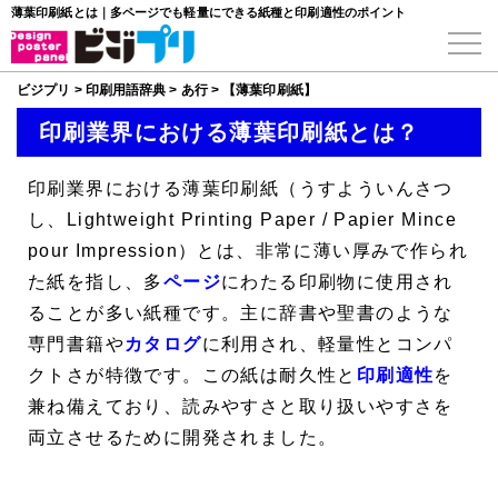
薄葉印刷紙とは｜多ページでも軽量にできる紙種と印刷適性のポイント
ビジプリ
>
印刷用語辞典
>
あ行
>
【薄葉印刷紙】
印刷業界における薄葉印刷紙とは？
印刷業界における
薄葉印刷紙
（うすよういんさつ
し、
Lightweight Printing Paper
/
Papier Mince
pour Impression
）とは、非常に薄い厚みで作られ
た紙を指し、多
ページ
にわたる印刷物に使用され
ることが多い紙種です。主に辞書や聖書のような
専門書籍や
カタログ
に利用され、軽量性とコンパ
クトさが特徴です。この紙は耐久性と
印刷適性
を
兼ね備えており、読みやすさと取り扱いやすさを
両立させるために開発されました。