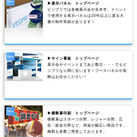
New
▶展示パネル トップページ
ビジプリでは各種展示会や見本市、イベント
で使用する展示パネルは20年以上に渡る大
量の制作実績があります！
New
▶サイン看板 トップページ
展示会やイベントまであと数日・・・でもビ
ジプリなら間に合います！ブースパネルや装
飾はお任せください！
New
▶横断幕印刷 トップページ
横断幕はスポーツ分野、レジャー分野、広
告・販促分野など、用途が幅広い商品です。
種類も多数ご用意しております。