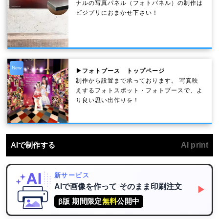
ナルの写真パネル（フォトパネル）の制作は
ビジプリにおまかせ下さい！
New
▶フォトブース トップページ
制作から設置まで承っております。 写真映
えするフォトスポット・フォトブースで、よ
り良い思い出作りを！
AIで制作する
AI print
新サービス
AIで画像を作って
そのまま印刷注文
▶
β版 期間限定
無料
公開中