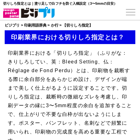
切りしろ指定とは｜塗り足しで白フチを防ぐ入稿設定（3〜5mmの目安）
ビジプリ
>
印刷用語辞典
>
か行
>
【切りしろ指定】
印刷業界における切りしろ指定とは？
印刷業界における「
切りしろ指定
」（ふりがな：
きりしろしてい、英：Bleed Setting、仏：
Réglage de Fond Perdu）とは、印刷物を裁断す
る際に余白部分をあらかじめ設け、デザインが端
まで美しく仕上がるように設定することです。切
りしろ指定は、裁断時の微細なズレを考慮し、印
刷データの縁に3〜5mm程度の余白を追加すること
で、仕上がりで不要な白枠が出ないようにしま
す。ポスター、パンフレット、名刺などで頻繁に
用いられ、印刷物の完成度を高める重要な工程で