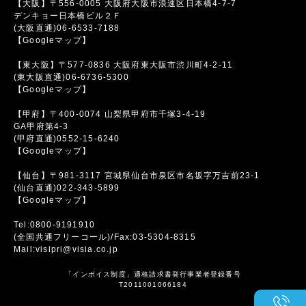
【大阪】〒556-0005 大阪府大阪市浪速区日本橋4-7-7
デンキョー日本橋ビル２Ｆ
(大阪直通)06-6533-7188
【Googleマップ】
【東大阪】〒577-0836 大阪府東大阪市渋川町4-2-11
(東大阪直通)06-6736-5300
【Googleマップ】
【甲府】〒400-0074 山梨県甲府市千塚3-4-19
GA甲府第4-3
(甲府直通)0552-15-6240
【Googleマップ】
【仙台】〒981-3117 宮城県仙台市泉区市名坂字万吉前23-1
(仙台直通)022-343-5899
【Googleマップ】
Tel:0800-9191910
(全国共通フリーコール)/Fax:03-5304-8315
Mail:visipri@visia.co.jp
「インボイス制度」適格請求書発行事業者登録番号
T2011001066184