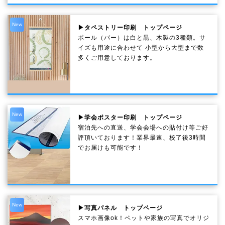
New
▶タペストリー印刷 トップページ
ポール（バー）は白と黒、木製の3種類。サ
イズも用途に合わせて 小型から大型まで数
多くご用意しております。
New
▶学会ポスター印刷 トップページ
宿泊先への直送、学会会場への貼付け等ご好
評頂いております！業界最速、校了後3時間
でお届けも可能です！
New
▶写真パネル トップページ
スマホ画像ok！ペットや家族の写真でオリジ