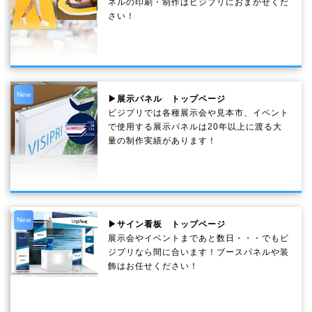
ネルの印刷・制作は
ビジプリ
におまかせくだ
さい！
New
▶展示パネル トップページ
ビジプリでは各種展示会や見本市、イベント
で使用する展示パネルは20年以上に渡る大
量の制作実績があります！
New
▶サイン看板 トップページ
展示会やイベントまであと数日・・・でもビ
ジプリなら間に合います！ブースパネルや装
飾はお任せください！