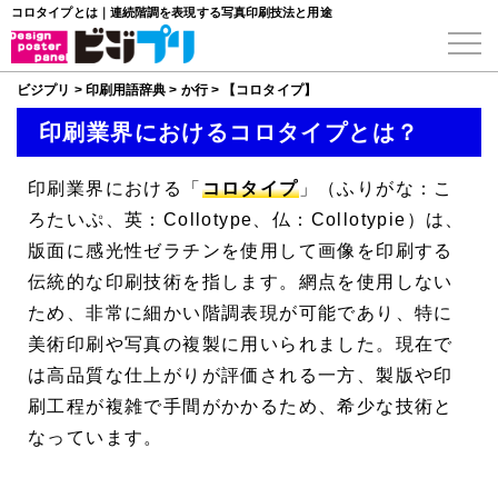
コロタイプとは｜連続階調を表現する写真印刷技法と用途
ビジプリ
>
印刷用語辞典
>
か行
>
【コロタイプ】
印刷業界におけるコロタイプとは？
印刷業界における「
コロタイプ
」（ふりがな：こ
ろたいぷ、英：Collotype、仏：Collotypie）は、
版面に感光性ゼラチンを使用して画像を印刷する
伝統的な印刷技術を指します。網点を使用しない
ため、非常に細かい階調表現が可能であり、特に
美術印刷や写真の複製に用いられました。現在で
は高品質な仕上がりが評価される一方、製版や印
刷工程が複雑で手間がかかるため、希少な技術と
なっています。