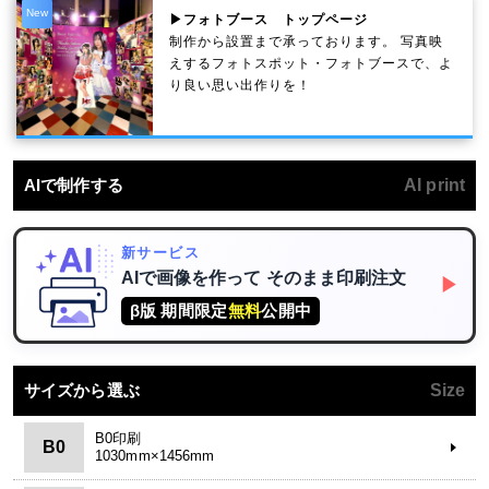
New
▶フォトブース トップページ
制作から設置まで承っております。 写真映
えするフォトスポット・フォトブースで、よ
り良い思い出作りを！
AIで制作する
AI print
新サービス
AIで画像を作って
そのまま印刷注文
▶
β版 期間限定
無料
公開中
サイズから選ぶ
Size
B0印刷
B0
1030mm×1456mm