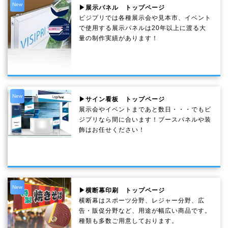
New
▶展示パネル トップページ
ビジプリでは各種展示会や見本市、イベント
で使用する展示パネルは20年以上に渡る大
量の制作実績があります！
New
▶サイン看板 トップページ
展示会やイベントまであと数日・・・でもビ
ジプリなら間に合います！ブースパネルや装
飾はお任せください！
New
▶横断幕印刷 トップページ
横断幕はスポーツ分野、レジャー分野、広
告・販促分野など、用途が幅広い商品です。
種類も多数ご用意しております。