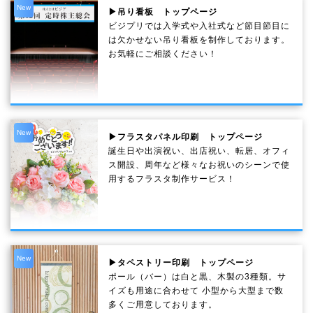
New
▶吊り看板 トップページ
ビジプリでは入学式や入社式など節目節目に
は欠かせない吊り看板を制作しております。
お気軽にご相談ください！
New
▶フラスタパネル印刷 トップページ
誕生日や出演祝い、出店祝い、転居、オフィ
ス開設、周年など様々なお祝いのシーンで使
用するフラスタ制作サービス！
New
▶タペストリー印刷 トップページ
ポール（バー）は白と黒、木製の3種類。サ
イズも用途に合わせて 小型から大型まで数
多くご用意しております。