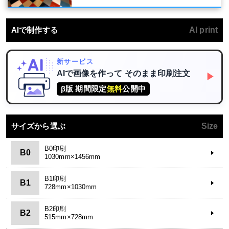
AIで制作する
AI print
新サービス
AIで画像を作って
そのまま印刷注文
▶
β版 期間限定
無料
公開中
サイズから選ぶ
Size
B0印刷
B0
1030mm×1456mm
B1印刷
B1
728mm×1030mm
B2印刷
B2
515mm×728mm