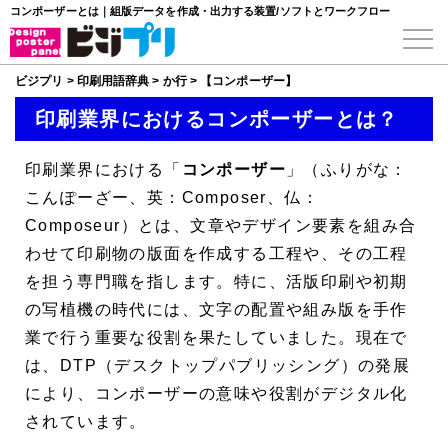
コンポーザーとは｜組版データを作成・出力する装置/ソフトとワークフロー
ビジプリ
>
印刷用語辞典
>
か行
>
【コンポーザー】
印刷業界におけるコンポーザーとは？
印刷業界における「
コンポーザー
」（ふりがな：
こんぽーざー、英：Composer、仏：
Composeur）とは、文章やデザイン要素を組み合
わせて印刷物の版面を作成する工程や、その工程
を担う専門職を指します。特に、活版印刷や初期
の写植機の時代には、文字の配置や組み版を手作
業で行う重要な役割を果たしていました。現在で
は、DTP（デスクトップパブリッシング）の発展
により、コンポーザーの意味や役割がデジタル化
されています。