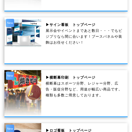
New
▶サイン看板 トップページ
展示会やイベントまであと数日・・・でもビ
ジプリなら間に合います！ブースパネルや装
飾はお任せください！
New
▶横断幕印刷 トップページ
横断幕はスポーツ分野、レジャー分野、広
告・販促分野など、用途が幅広い商品です。
種類も多数ご用意しております。
New
▶ロゴ看板 トップページ