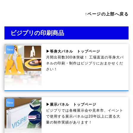
↑ページの上部へ戻る
ビジプリの印刷商品
New
▶等身大パネル トップページ
月間出荷数300体突破！ 工場直送の等身大パ
ネルの印刷・制作は
ビジプリ
におまかせくだ
さい！
New
▶展示パネル トップページ
ビジプリでは各種展示会や見本市、イベント
で使用する展示パネルは20年以上に渡る大
量の制作実績があります！