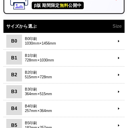
β版 期間限定
無料
公開中
サイズから選ぶ
Size
B0印刷
B0
1030mm×1456mm
B1印刷
B1
728mm×1030mm
B2印刷
B2
515mm×728mm
B3印刷
B3
364mm×515mm
B4印刷
B4
257mm×364mm
B5印刷
B5
182mm×257mm