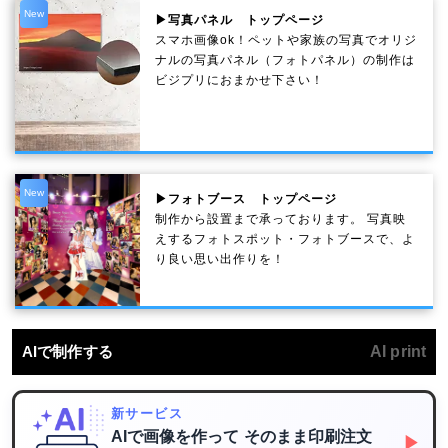
New
▶写真パネル トップページ
スマホ画像ok！ペットや家族の写真でオリジ
ナルの写真パネル（フォトパネル）の制作は
ビジプリにおまかせ下さい！
New
▶フォトブース トップページ
制作から設置まで承っております。 写真映
えするフォトスポット・フォトブースで、よ
り良い思い出作りを！
AIで制作する
AI print
新サービス
AIで画像を作って
そのまま印刷注文
▶