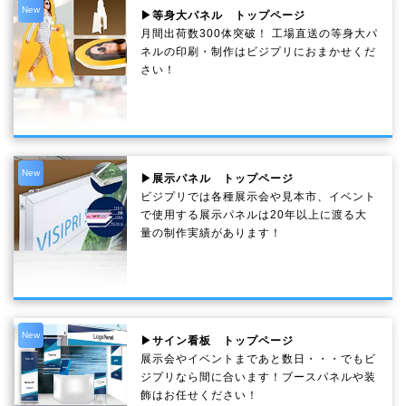
New
▶等身大パネル トップページ
月間出荷数300体突破！ 工場直送の等身大パ
ネルの印刷・制作は
ビジプリ
におまかせくだ
さい！
New
▶展示パネル トップページ
ビジプリでは各種展示会や見本市、イベント
で使用する展示パネルは20年以上に渡る大
量の制作実績があります！
New
▶サイン看板 トップページ
展示会やイベントまであと数日・・・でもビ
ジプリなら間に合います！ブースパネルや装
飾はお任せください！