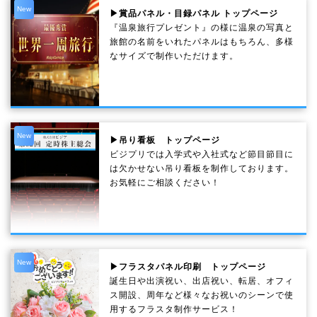
New
▶賞品パネル・目録パネル トップページ
『温泉旅行プレゼント』の様に温泉の写真と
旅館の名前をいれたパネルはもちろん、多様
なサイズで制作いただけます。
New
▶吊り看板 トップページ
ビジプリでは入学式や入社式など節目節目に
は欠かせない吊り看板を制作しております。
お気軽にご相談ください！
New
▶フラスタパネル印刷 トップページ
誕生日や出演祝い、出店祝い、転居、オフィ
ス開設、周年など様々なお祝いのシーンで使
用するフラスタ制作サービス！