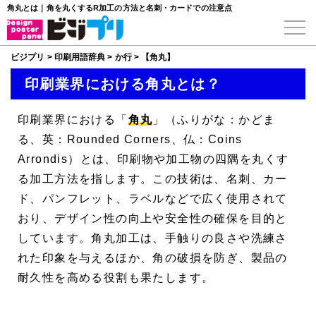
角丸とは｜角を丸くするR加工の方法と名刺・カードでの注意点
ビジプリ
>
印刷用語辞典
>
か行
>
【角丸】
印刷業界における角丸とは？
印刷業界における「
角丸
」（ふりがな：かどま
る、英：Rounded Corners、仏：Coins
Arrondis）とは、印刷物や加工物の四隅を丸くす
る加工方法を指します。この技術は、名刺、カー
ド、パンフレット、ラベルなどで広く使用されて
おり、デザイン性の向上や安全性の確保を目的と
しています。角丸加工は、手触りの良さや洗練さ
れた印象を与えるほか、角の破損を防ぎ、製品の
耐久性を高める役割も果たします。