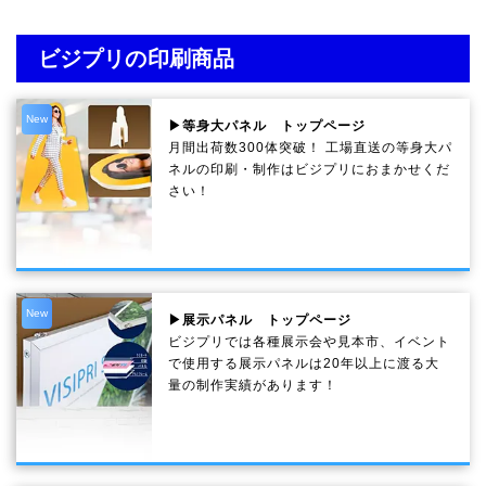
ビジプリの印刷商品
New
▶等身大パネル トップページ
月間出荷数300体突破！ 工場直送の等身大パ
ネルの印刷・制作は
ビジプリ
におまかせくだ
さい！
New
▶展示パネル トップページ
ビジプリでは各種展示会や見本市、イベント
で使用する展示パネルは20年以上に渡る大
量の制作実績があります！