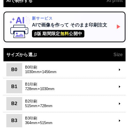
AIで制作する
AI print
新サービス
AIで画像を作って
そのまま印刷注文
▶
β版 期間限定
無料
公開中
サイズから選ぶ
Size
B0印刷
B0
1030mm×1456mm
B1印刷
B1
728mm×1030mm
B2印刷
B2
515mm×728mm
B3印刷
B3
364mm×515mm