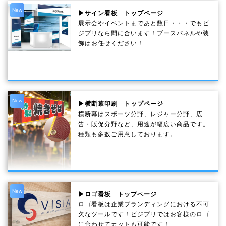
New
▶サイン看板 トップページ
展示会やイベントまであと数日・・・でもビ
ジプリなら間に合います！ブースパネルや装
飾はお任せください！
New
▶横断幕印刷 トップページ
横断幕はスポーツ分野、レジャー分野、広
告・販促分野など、用途が幅広い商品です。
種類も多数ご用意しております。
New
▶ロゴ看板 トップページ
ロゴ看板は企業ブランディングにおける不可
欠なツールです！ビジプリではお客様のロゴ
に合わせてカットも可能です！