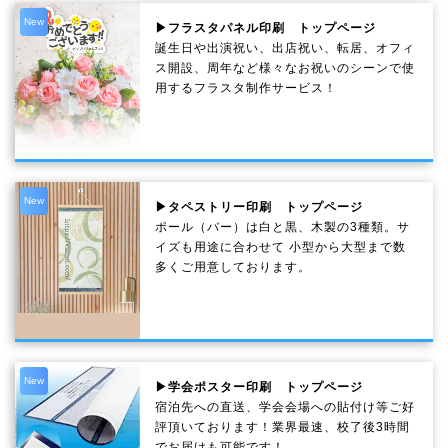
New
▶フラスタパネル印刷 トップページ
誕生日や出演祝い、出店祝い、転居、オフィ
ス開設、周年など様々なお祝いのシーンで使
用するフラスタ制作サービス！
New
▶タペストリー印刷 トップページ
ポール（バー）は白と黒、木製の3種類。サ
イズも用途に合わせて 小型から大型まで数
多くご用意しております。
New
▶学会ポスター印刷 トップページ
宿泊先への直送、学会会場への貼付け等ご好
評頂いております！業界最速、校了後3時間
でお届けも可能です！