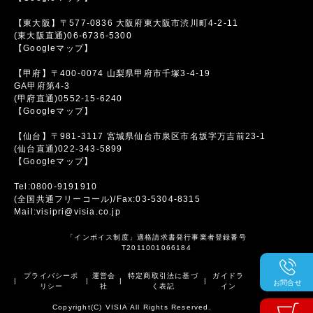
【東大阪】〒577-0836 大阪府東大阪市渋川町4-2-11
(東大阪直通)06-6736-5300
【Googleマップ】
【甲府】〒400-0074 山梨県甲府市千塚3-4-19
GA甲府第4-3
(甲府直通)0552-15-6240
【Googleマップ】
【仙台】〒981-3117 宮城県仙台市泉区市名坂字万吉前23-1
(仙台直通)022-343-5899
【Googleマップ】
Tel:0800-9191910
(全国共通フリーコール)/Fax:03-5304-8315
Mail:visipri@visia.co.jp
「インボイス制度」適格請求書発行事業者登録番号
T2011001066184
プライバシーポ
運営会
特定商取引法に基づ
ガイドラ
|
|
|
|
お問合せ
リシー
社
く表記
イン
Copyright(C) VISIA All Rights Reserved.