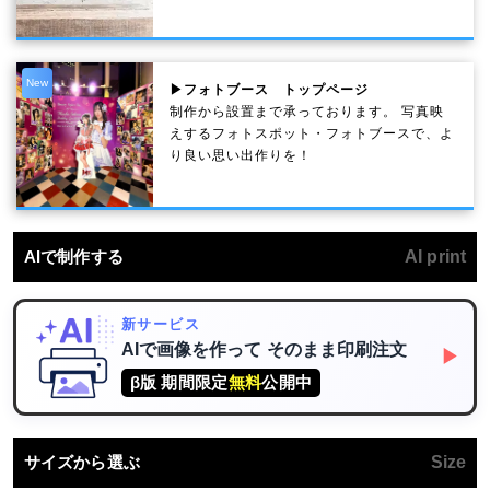
New
▶フォトブース トップページ
制作から設置まで承っております。 写真映
えするフォトスポット・フォトブースで、よ
り良い思い出作りを！
AIで制作する
AI print
新サービス
AIで画像を作って
そのまま印刷注文
▶
β版 期間限定
無料
公開中
サイズから選ぶ
Size