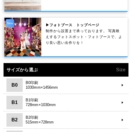
New
▶フォトブース トップページ
制作から設置まで承っております。 写真映
えするフォトスポット・フォトブースで、よ
り良い思い出作りを！
サイズから選ぶ
Size
B0印刷
B0
1030mm×1456mm
B1印刷
B1
728mm×1030mm
B2印刷
B2
515mm×728mm