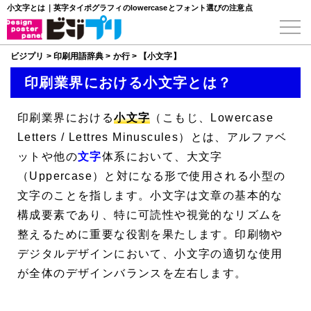
小文字とは｜英字タイポグラフィのlowercaseとフォント選びの注意点
ビジプリ
>
印刷用語辞典
>
か行
>
【小文字】
印刷業界における小文字とは？
印刷業界における
小文字
（こもじ、
Lowercase
Letters
/
Lettres Minuscules
）とは、アルファベ
ットや他の
文字
体系において、大文字
（Uppercase）と対になる形で使用される小型の
文字のことを指します。小文字は文章の基本的な
構成要素であり、特に可読性や視覚的なリズムを
整えるために重要な役割を果たします。印刷物や
デジタルデザインにおいて、小文字の適切な使用
が全体のデザインバランスを左右します。